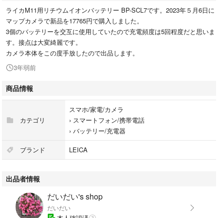
ライカM11用リチウムイオンバッテリー BP-SCL7です。2023年５月6日に
マップカメラで新品を17765円で購入しました。
3個のバッテリーを交互に使用していたので充電頻度は5回程度だと思いま
す。接点は大変綺麗です。
カメラ本体をこの度手放したので出品します。
3年弱前
商品情報
スマホ/家電/カメラ
カテゴリ
›
スマートフォン/携帯電話
›
バッテリー/充電器
ブランド
LEICA
出品者情報
だいだい's shop
だいだい
本人確認済