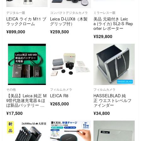
デジタル一眼
コンパクトデジタルカメラ
ミラーレス一眼
LEICA ライカ M11 ブ
Leica D-LUX8（木製
美品 元箱付き Leic
ラッククローム
グリップ付）
a (ライカ) SL2-S Rep
orter レポーター
¥899,000
¥259,500
¥529,800
その他
フィルムカメラ
フィルムカメラ
【美品】Leica 純正 M
LEICA R8
HASSELBLAD 純
9世代急速充電器＆ほ
正 ウエストレベルフ
¥265,000
ぼ新品バッテリー M8/
ァインダー
M9/M-E等対応
¥17,500
¥34,800