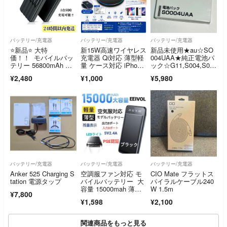
バッテリー/充電器
バッテリー/充電器
バッテリー/充電器
⭐️新品⭐️ 大特
新15W高速ワイヤレス
新品未使用★au☆SO
価！！ モバイルバッ
充電器 Qi対応 薄型軽
004UAA★純正電池パ
テリー 56800mAh 大
量 ケース対応 iPhone
ック☆G11,S004,S00
容量 急速充電
他対応
5,S006,S007★バッテ
¥2,480
¥1,000
¥5,980
リー☆送料無料
バッテリー/充電器
バッテリー/充電器
バッテリー/充電器
Anker 525 Charging S
空調服ファン対応 モ
CIO Mate フラットス
tation 電源タップ
バイルバッテリー 大
パイラルケーブル240
容量 15000mah 薄
W 1.5m
¥7,800
型 5V2.4A 出力2ポー
¥1,598
¥2,100
ト PSE認証 ブラッ
ク 新品！
関連商品をもっと見る