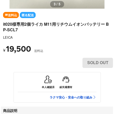
3 / 5
送料込
匿名配送
it020様専用2個ライカ M11用リチウムイオンバッテリー B
P-SCL7
LEICA
19,500
¥
送料込
SOLD OUT
本人確認済
紛失補償有
ラクマ安心・安全への取り組み
商品説明