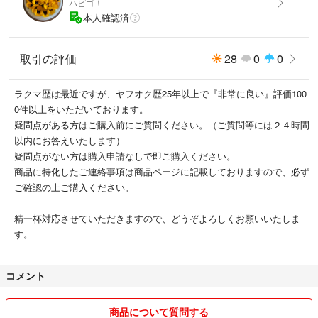
ハピゴ！
・複数サイトで共通在庫にて出品中のため、売り切れの際にはお取引でき
本人確認済
ない場合がございます。ご了承ください。
【ご注意】
取引の評価
28
0
0
・商品は、画像にあるものですべてです。
・商品はすべて個人宅での素人保管となります。商品状態はできるだけ詳
ラクマ歴は最近ですが、ヤフオク歴25年以上で『非常に良い』評価100
細に明記するよう心掛けておりますが、細かい傷などは見落としがある場
0件以上をいただいております。
合がございます。人手に渡った時点で『中古品』となりますので、痛みな
疑問点がある方はご購入前にご質問ください。（ご質問等には２４時間
どがある場合がございます。
以内にお答えいたします）
また『未使用品』の場合でも保管に伴う小傷などがある場合もございま
疑問点がない方は購入申請なしで即ご購入ください。
す。ご了承ください。
商品に特化したご連絡事項は商品ページに記載しておりますので、必ず
・サイズは目安です。多少の誤差はご容赦ください。
ご確認の上ご購入ください。
・疑問点がある方は、必ずご購入前にご質問ください。
・商品説明をご確認いただきご納得の上でご購入ください。
精一杯対応させていただきますので、どうぞよろしくお願いいたしま
・上記をご確認いただいたうえで、ノークレーム、ノーリターンでお願い
す。
します。
【ご連絡事項】
コメント
・ご購入前に『プロフィール』をご確認ください
・ご質問がな方は、コメントなしで即ご購入ください♪
商品について質問する