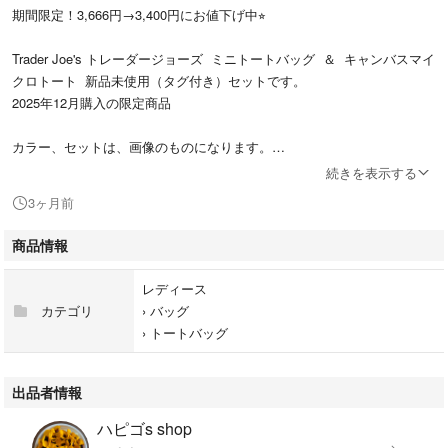
期間限定！3,666円→3,400円にお値下げ中⭐︎
Trader Joe's トレーダージョーズ ミニトートバッグ ＆ キャンバスマイ
クロトート 新品未使用（タグ付き）セットです。
2025年12月購入の限定商品
カラー、セットは、画像のものになります。
続きを表示する
レッド 赤
3ヶ月前
- ブランド: Trader Joe's トレーダージョーズ
商品情報
※かんたんラクマパック(日本郵便)にて、折りたたんで発送します
レディース
※海外製品のため縫製の粗さや生地に小さな凸凹、縫製にムラがある箇所
カテゴリ
›
バッグ
がございます。また、元からの折り目などがあります。ご了承ください。
›
トートバッグ
※サイズは目安です。海外製となりますため１～２センチの誤差がある可
能性があります
出品者情報
ハピゴs shop
【在庫とお取引について】