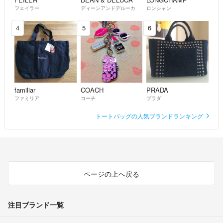
フェイラー
ディーンアンドデルーカ
ロンシャン
4
5
6
familiar
COACH
PRADA
ファミリア
コーチ
プラダ
トートバッグの人気ブランドランキング
ページの上へ戻る
注目ブランド一覧