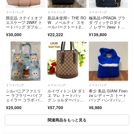
トートバッグ
トートバッグ
トートバッグ
限定品 ステイトオブ
新品未使用✨ THE RO
極美品⭐️PRADA プラ
エスケープ 2WAY ト
W ノベルティ スモ
ダ ヴィッテロダイ
ートバッグ ダブルハ
ールパークトート2WA
ノ レザー 2way トー
ンドル
Y
トバッグ ショルダー
¥30,000
¥22,222
¥139,800
バッグ ハンドバッ
グ ブラック 黒
トートバッグ
トートバッグ
トートバッグ
シルバニアファミリ
ルイヴィトン LV ダミ
希少 美品 GIANI Firen
ー ラブラリーバイフ
エ マレ トートバッ
ze レディース トート
ェイラー コラボ バッ
グ ショルダーバッ
バッグ ハンドバッ
グ トート 新品未開封
グ エベヌ S48
グ 100%ラムスキン
¥25,000
¥57,700
¥6,980
関連商品をもっと見る