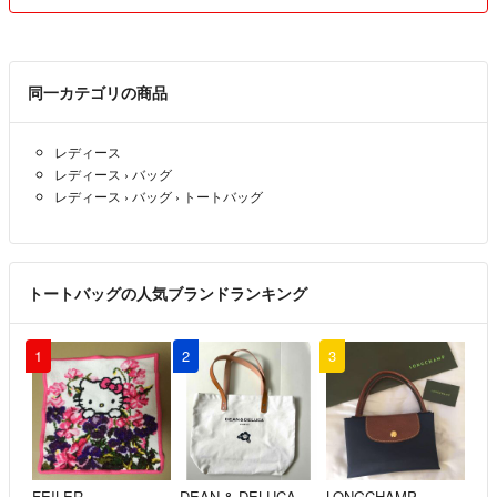
Trader Joe’s
TraderJoe's
トレジョ新作
同一カテゴリの商品
トレーダージョーズ
トレダージョーズ
トレジョ
レディース
トレジョトートバッグ
レディース
›
バッグ
ランチバッグ
レディース
›
バッグ
›
トートバッグ
トレジョミニトート
トートバッグ
エコバッグ
ミニトート
トートバッグの人気ブランドランキング
マイクロトート
キャンバスノート
1
2
3
FEILER
DEAN & DELUCA
LONGCHAMP