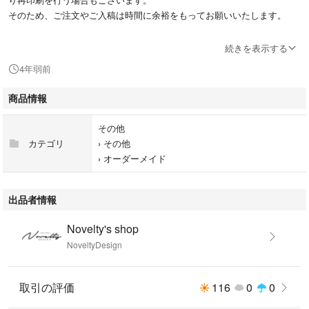
そのため、ご注文やご入稿は時間に余裕をもってお願いいたします。
この商品は、nanairo様専用でございます。
続きを表示する
他の方のご購入はお控えください。
4年弱前
名刺デザイン番号：2種類【各両面100枚】
商品情報
その他
記載内容はご購入後に、当店のメールアドレスをお知らせしますので、そ
カテゴリ
›
その他
ちらよりご送付いただくか、
›
オーダーメイド
必要事項を取引メッセージにてお送り頂いても結構でございます。
アドレスをお持ちでない方は入稿フォームもございます。
出品者情報
■用紙について
当店の名刺は全て「厚紙(0.22〜0.23mm)」です。
Novelty's shop
NoveltyDesign
■保存について
紙や印刷インキは太陽光や蛍光灯の光で年月と共に劣化していきます。
取引の評価
116
0
0
劣化をなるべく防ぐため保管には光を遮った暗所がお勧めです。
また温度や湿度によるダメージも考えられるため高温でなく湿度が低い場