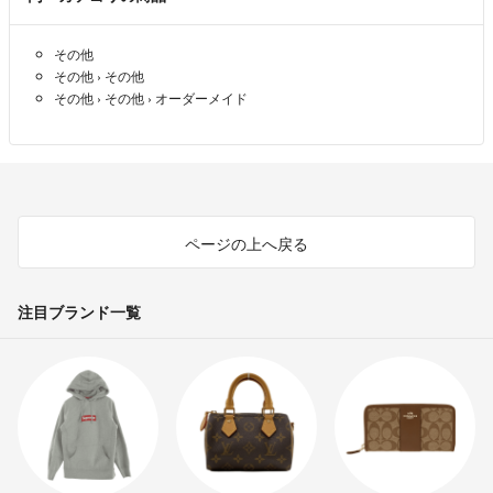
お問い合わせいただいた際、確認のために写真をお送りいただくようお
願いする場合がございますのであしからずご了承下さい。
その他
お送りいただいた情報、弊社にてお預かりしているお客様サンプルを元
その他
›
その他
に確認の上、対応いたします。
その他
›
その他
›
オーダーメイド
尚、以下のものにつきましては再印刷対応不可の場合もございますので
予めご了承ください。
・使用状況や管理の経過による色の変化。
・商品お届け後、5日以上経過したもの。
・配送途中に商品に破損や傷が生じた場合。
ページの上へ戻る
・配布を行うなど一部でも使用した場合。
前回と全く同じ用紙とデータでも印刷する時期の環境により若干色味が
注目ブランド一覧
異なることがございます。すべての条件を完全に合わせることはできな
いことを予めご了承ください。
【営業時間】9:00 〜 18:00
（時間外でもなるべくご返事するようにしておりますが、状況により翌
営業日のご連絡となりますことご了承ください。）
【定休日】土曜日/日曜日/祝日・GW・お盆・年末年始