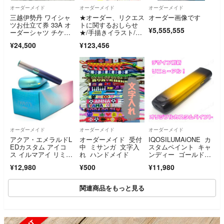
オーダーメイド
オーダーメイド
オーダーメイド
三越伊勢丹 ワイシャ
★オーダー、リクエス
オーダー画像です
ツお仕立て券 33A オ
トに関するおしらせ
¥5,555,555
ーダーシャツ チケッ
★/手描きイラスト/イ
ト 送料無料
ラストオーダー
¥24,500
¥123,456
オーダーメイド
オーダーメイド
オーダーメイド
アクア・エメラルドL
オーダーメイド 受付
IQOSILUMAiONE カ
EDカスタム アイコ
中 ミサンガ 文字入
スタムペイント キャ
ス イルマアイ リミッ
れ ハンドメイド
ンディー ゴールドブ
クス 製品登録可
ラック
¥12,980
¥500
¥11,980
関連商品をもっと見る
SOLD OUT