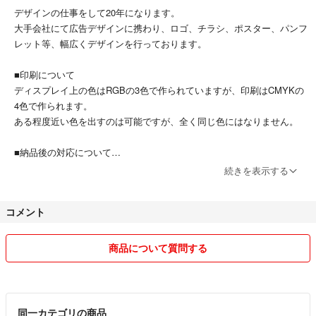
所で保管されることが望ましいです。
デザインの仕事をして20年になります。
大手会社にて広告デザインに携わり、ロゴ、チラシ、ポスター、パンフ
■印刷について
レット等、幅広くデザインを行っております。
ディスプレイ上の色はRGBの3色で作られていますが、印刷はCMYKの4色
で作られます。
■印刷について
ある程度近い色を出すのは可能ですが、全く同じ色にはなりませんのでご
ディスプレイ上の色はRGBの3色で作られていますが、印刷はCMYKの
容赦お願い致します。
4色で作られます。
ある程度近い色を出すのは可能ですが、全く同じ色にはなりません。
■納品後の対応について
●商品がオーダーメイドである特性上、返品や返金の対応はいたしかね
続きを表示する
ます。●
ただし、以下の場合は【商品到着後5日以内】にご連絡ください。
コメント
当社でも現物やデータを確認させていただきまして迅速に対応いたしま
す。
商品について質問する
a．お申し込みの商品と現品が異なっている場合
b．印刷内容が申し込み原稿と明らかに異なっている場合
c．大きな版ズレなど明らかな印刷不良
同一カテゴリの商品