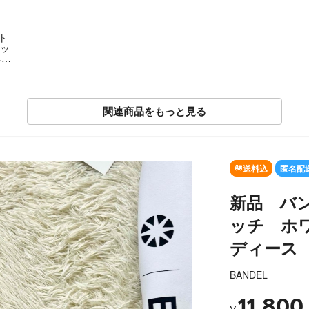
Fト
ジッ
ベー
関連商品をもっと見る
SOLD OUT
送料込
匿名配
新品 バ
ッチ ホ
ディース 
BANDEL
11,800