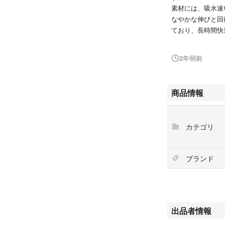
素材には、吸水速
なやかな伸びと回
ており、長時間快
インナーパンツ付
新品タグ付き未使
2年弱前
●フォロー割
全アイテム5%OF
商品情報
購入前に「フォロ
●おまとめ割
カテゴリ
商品２点以上お買
談ください(^^)
ブランド
●ブランド BAND
●カラー ホワイ
出品者情報