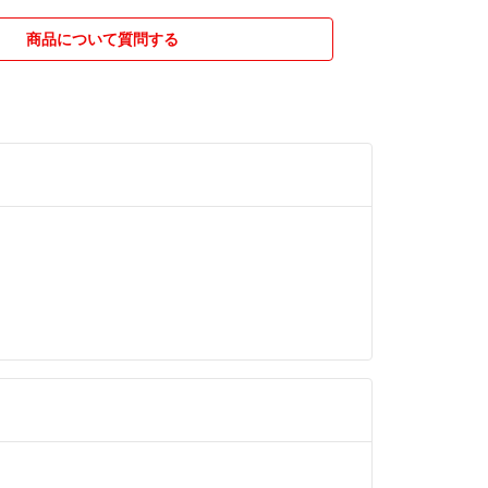
な梱包をいたします。
すめです♪
商品について質問する
としやその他の不備がありましたら評価前にコメン
ございましたら
ください♪
などご不明な点がありましたらお気軽にコメントし