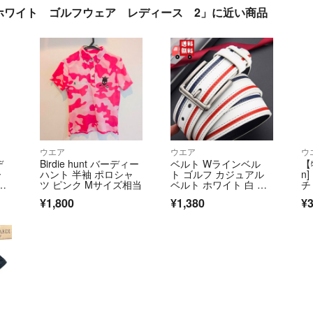
ホワイト ゴルフウェア レディース 2」に近い商品
ウエア
ウエア
ウ
デ
Birdie hunt バーディー
ベルト Wラインベル
【
ー
ハント 半袖 ポロシャ
ト ゴルフ カジュアル
n
黒
ツ ピンク Mサイズ相当
ベルト ホワイト 白 レ
チ
ネッ
ザー おしゃれ
パ
¥1,800
¥1,380
¥3