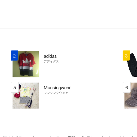
2
3
adidas
アディダス
5
Munsingwear
6
マンシングウェア