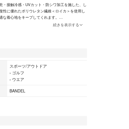
乾・接触冷感・UVカット・防シワ加工を施した、し
復性に優れたポリウレタン繊維＜ロイカ＞を使用し
適な着心地をキープしてくれます。
き。
続きを表示する
用です。
F
ーしました」とコメントをお願いいたします(^^)
スポーツ/アウトドア
›
ゴルフ
い上げで更に値引きいたしますのでお気軽にご相
›
ウエア
BANDEL
EL
ト グレー