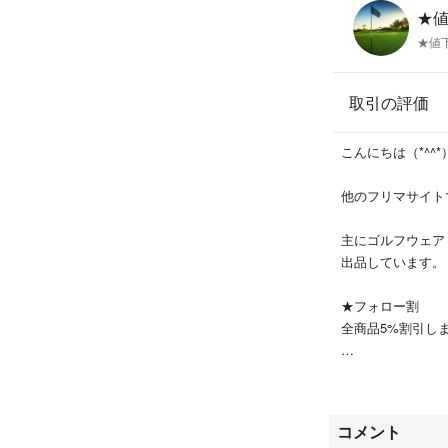
●材質表示 写真
★
★値
●表記サイズ 2
取引の評価
●平置実寸(cm)
こんにちは（*^^*
ウエスト 70
他のフリマサイト
総丈 40.5
ヒップ 70
主にゴルフウェア【
裾幅 89
出品しています。
多少の誤差につき
★フォロー割
全商品5%割引し
●状態
★おまとめ割
新品タグ付き未使
商品を2点以上同
パーリーゲイツ、
コメント
★梱包について
ャックバニー、マ