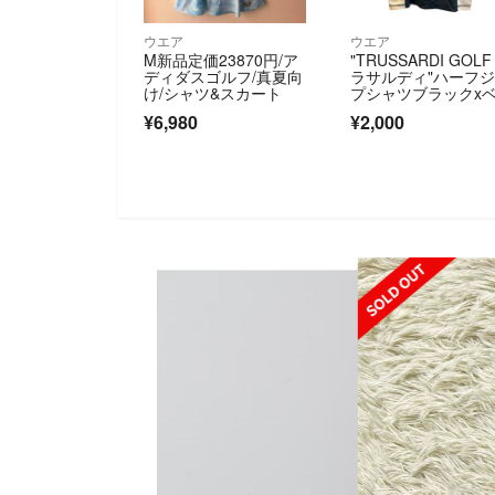
ウエア
ウエア
M新品定価23870円/ア
"TRUSSARDI GOL
ディダスゴルフ/真夏向
ラサルディ"ハーフ
け/シャツ&スカート
プシャツブラックx
ジュ
¥6,980
¥2,000
SOLD OUT