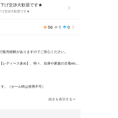
をご覧ください
値下げ交渉大歓迎です★
下げ交渉大歓迎です★
56
1
0
）
で販売経験がありますのでご安心ください。
レディース多め】、時々、自身や家族の古着etc...
ましてはご容赦下さい。
ます。（セール時は併用不可）
続きを表示する
用です。
時購入いただけましたらお値引き頑張ります。
アルチビオ、ビームスゴルフ、デサントゴルフ、ジ
ークアンドロナ、キャロウェイ、マンシングウェア