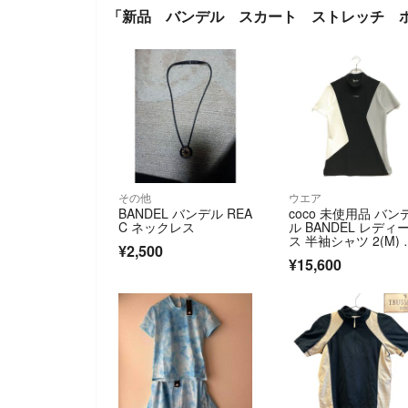
「新品 バンデル スカート ストレッチ 
その他
ウエア
BANDEL バンデル REA
coco 未使用品 バン
C ネックレス
ル BANDEL レディ
ス 半袖シャツ 2(M) 
¥2,500
×グレー×白 モック
¥15,600
ク 2023年モデル