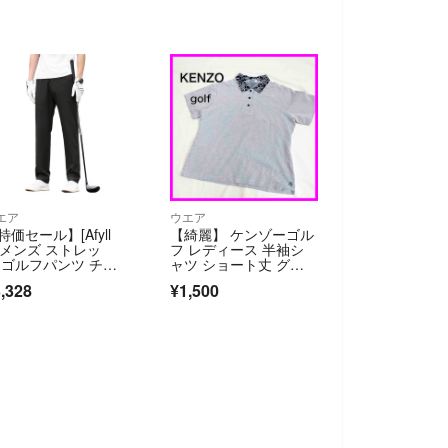
エア
ウエア
特価セール】[Afyll
【綺麗】 ケンゾーゴル
] メンズ ストレッ
フ レディース 半袖シ
 ゴルフパンツ チノ
ャツ ショート丈 グレ
ン スラ
ー
,328
¥1,500