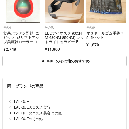
その他
その他
その他
効果バツグン即効 ユ
LEDアイマスク (605N
マタドールゴム手袋 7.
ビタマゴ3リフトアッ
M 630NM 850NM) レッ
5 5セット
プ美顔器ローラーコリ
ドライトセラピー EM
¥1,870
ほぐし小顔効果ツボ押
S
¥2,749
¥11,800
し毛穴引き締めオイル
充電不要フェイシャル
マッサージ
LALIQUEのその他のおすすめ
同一ブランドの商品
LALIQUE
LALIQUEのコスメ/美容
LALIQUEのコスメ/美容 その他
LALIQUEのその他