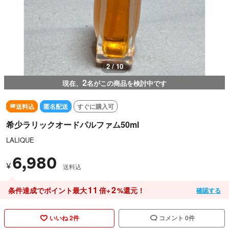
2 / 10
2
現在、
名がこの商品を検討中です
送料込
匿名配送
すぐに購入可
希少ラリックオードパルファム50ml
LALIQUE
6,980
¥
送料込
11
2
条件達成でポイント最大
倍+
%還元！
確認する
いいね 2件
コメント 0件