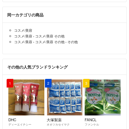
同一カテゴリの商品
コスメ/美容
コスメ/美容
›
コスメ/美容 その他
コスメ/美容
›
コスメ/美容 その他
›
その他
その他の人気ブランドランキング
1
2
3
DHC
大塚製薬
FANCL
ディーエイチシー
オオツカセイヤク
ファンケル