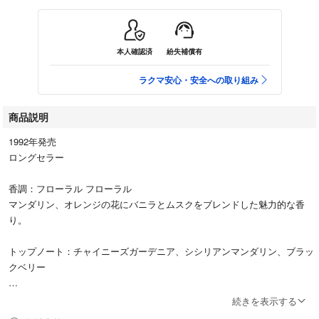
本人確認済
紛失補償有
ラクマ安心・安全への取り組み
商品説明
1992年発売
ロングセラー
香調：フローラル フローラル
マンダリン、オレンジの花にバニラとムスクをブレンドした魅力的な香
り。
トップノート：チャイニーズガーデニア、シシリアンマンダリン、ブラッ
クベリー
ミドルノート：ギリシャ産マグノリア、チュニジア産オレンジブロッサ
続きを表示する
ム、ピオニー、ローズ、イランイラン