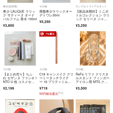
香水(女性用)
その他
サンプル/トライアルキット
澱は香水の中で浮遊したり沈殿したりします。
希少 LALIQUE ラリッ
廃盤希少ラリックオー
【新品未開封】ミニボ
ク サティーヌ オード
デトワレ30ml
トルコレクション ラリ
パルファム 香水 100ml
ック セリーヌ ジャン
これらは異物として嫌われますが、天然香料のエッセンスをなるべく多
¥5,250
パトゥ など
¥3,800
¥3,250
く配合しようとすると澱は発生しやすく、澱を抑えすぎると、せっかく
の天然成分のおいしい部分、パワーのある部分を過剰に除去してしまう
7%還元
ことになります。
澱は身体に害をなすものではありません。
。喫煙、ペット無し。細かなキズや汚れの見落としがあるかも知れない
ので、写真でよくご確認のうえ、気になる事かあれば、ご購入前にコメ
ントお願いします。ご購入後には対応出来ません。最後までご覧いただ
その他
その他
その他
きありがとうございました。(^^)
【まとめ売り】ちふ
C18 キャンメイク クリ
ReFa リファ クリスタ
れ セザンヌ ファシオ I
ーミータッチライナ
ルスタンド フィンガー
NTO U 他 コスメセッ
ー 16 プリティミルク
アイロン用 MTG クリ
ト
ティー [アイライナー]
ア
¥2,199
¥719
¥3,500
(7%)
50円相当還元