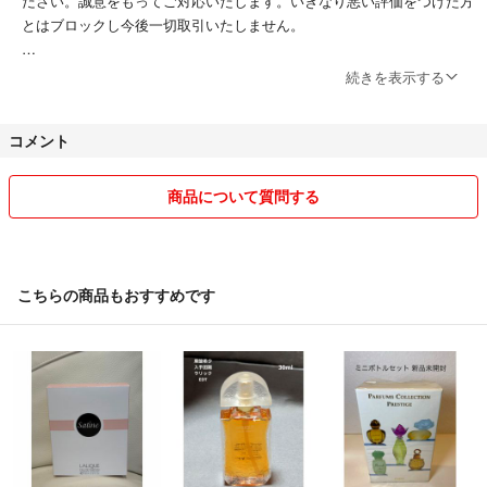
ださい。誠意をもってご対応いたします。いきなり悪い評価をつけた方
とはブロックし今後一切取引いたしません。
質問コメント等について
続きを表示する
顔の見えない取引ですので、横柄なコメント等は返信せずにスルーいた
します。最低限の挨拶、高飛車な物言い等。
コメント
香水の澱について
澱·異物の生成
商品について質問する
香水には植物由来天然香料が多く使用されます。
これら香水製造時にいったん溶かされ、溶けきれなかったものはフィル
タリングされて除去されますが時間の変化や気温の変化で半個体や個体
状の物質として再生することがあります。
こちらの商品もおすすめです
再生されたそれら物質は澱とよばれます。
澱は合成香料でも発生しますが、天然香料で多く発生する傾向にありま
す。
それは天然香料には純度の高い合成香料と比較すると、自然物由来だけ
に雑多で豊富な微妙成分が含まれており、これらが澱の原因になるから
と考えられています。特にタンパク質系成分がなりやすい。