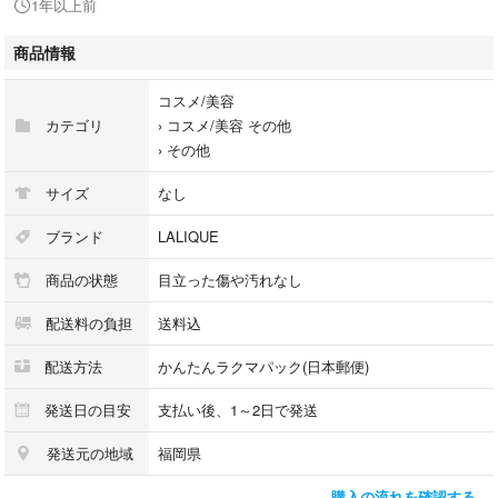
1年以上前
ラストノート：レユニオン産バニラ、ヴァージニア産シダーウッド、イー
商品情報
スト・インディアンサンダルウッド、チベット産ムスク、コロンビア産ア
ンバー、ユーゴスラビア産オークモス
コスメ/美容
カテゴリ
›
コスメ/美容 その他
オードパルファム
›
その他
ナチュラルスプレー
フランス製
サイズ
なし
内容量50ml残量多
写真にて確認
ブランド
LALIQUE
ノズル確認のためワンプッシュ
商品の状態
目立った傷や汚れなし
二次流通品
箱無し
配送料の負担
送料込
購入時期不明
冷暗所にて保管
配送方法
かんたんラクマパック(日本郵便)
除菌ウェットティッシュにて拭き上げ
発送方法：チャック付き収納パックに入れ緩衝材で包み封筒にて発送。
発送日の目安
支払い後、1～2日で発送
喫煙ペット無し
発送元の地域
福岡県
他にも香水・アクセサリー等複数掲載中❗
購入の流れを確認する