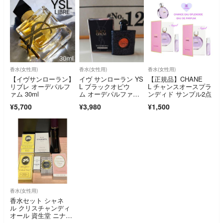
香水(女性用)
香水(女性用)
香水(女性用)
【イヴサンローラン】
イヴ サンローラン YS
【正規品】CHANE
リブレ オーデパルフ
L ブラックオピウ
L チャンスオースプラ
ァム 30ml
ム オーデパルファ
ンディド サンプル2点
ム 7.5ml新品未使用国
¥5,700
¥3,980
¥1,500
内正規品
香水(女性用)
香水セット シャネ
ル クリスチャンディ
オール 資生堂 ニナリ
ッチ 希少 レトロ