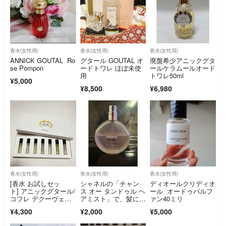
香水(女性用)
香水(女性用)
香水(女性用)
ANNICK GOUTAL Ro
グタール GOUTAL オ
廃盤希少アニックグタ
se Pompon
ードトワレ ほぼ未使
ールケラムールオード
用
トワレ50ml
¥5,000
¥8,500
¥6,980
香水(女性用)
香水(女性用)
香水(女性用)
[香水 お試しセッ
シャネルの「チャン
ディオールクリディオ
ト] アニックグタール/
ス オー タンドゥル ヘ
ール オードゥパルフ
コフレ デクーヴェル
アミスト」で、髪にフ
ァン40ミリ
ト
ローラル フルーティ
¥4,300
¥2,000
¥5,000
の繊細な香りをまとわ
せることができます。