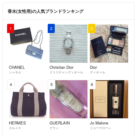
香水(女性用)の人気ブランドランキング
1
2
3
CHANEL
Christian Dior
Dior
シャネル
クリスチャンディオール
ディオール
4
5
6
HERMES
GUERLAIN
Jo Malone
エルメス
ゲラン
ジョーマローン