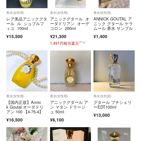
香水(女性用)
香水(女性用)
香水(女性用)
レア美品アニックグタ
アニックグタール オ
ANNICK GOUTAL ア
ール ル シュブルフ
ーダドリアン オーデ
ニック グタール ケラ
ィユ 100ml
コロン 200ml
ムール 香水 サンプル
¥15,500
¥21,300
¥1,400
(7%)
1,491円相当還元
香水(女性用)
香水(女性用)
香水(女性用)
【国内正規】Annic
アニックグダール ア
グタール プチシェリ
k Goutal オーダドリ
ン マタン ドラージ
ーEDT100ml
アン 100 【4-75-4】
ュ 50ml
¥13,000
¥16,500
¥6,100