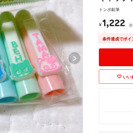
トンボ鉛筆
1,222
¥
送
条件達成でポイ
いいね