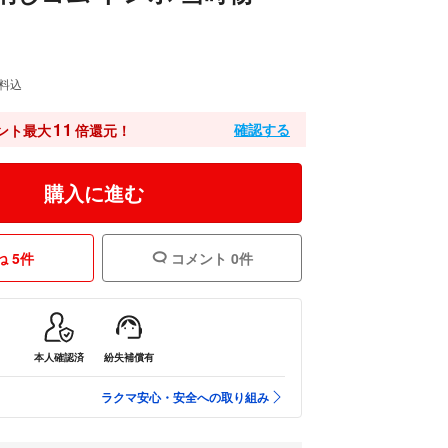
料込
11
確認する
ント最大
倍還元！
購入に進む
 5件
コメント 0件
本人確認済
紛失補償有
ラクマ安心・安全への取り組み