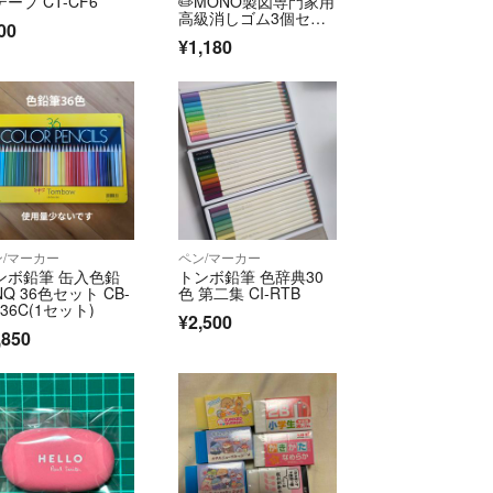
ープ CT-CF6
✏️MONO製図専門家用
高級消しゴム3個セッ
00
ト🚚匿名・送料込み
¥1,180
ン/マーカー
ペン/マーカー
ンボ鉛筆 缶入色鉛
トンボ鉛筆 色辞典30
Q 36色セット CB-
色 第二集 CI-RTB
36C(1セット)
¥2,500
,850