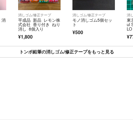
消しゴム/修正テープ
消しゴム/修正テープ
消
 消
平成品 新品 レモン株
モノ消しゴム5個セッ
東京
式会社 香り付き ねり
ト
ul
消し 8個入り
LO
¥500
¥1,800
¥7
トンボ鉛筆の消しゴム/修正テープをもっと見る