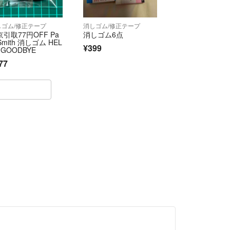
しゴム/修正テープ
消しゴム/修正テープ
引取77円OFF Pa
消しゴム6点
 Smith 消しゴム HEL
¥399
 GOODBYE
77