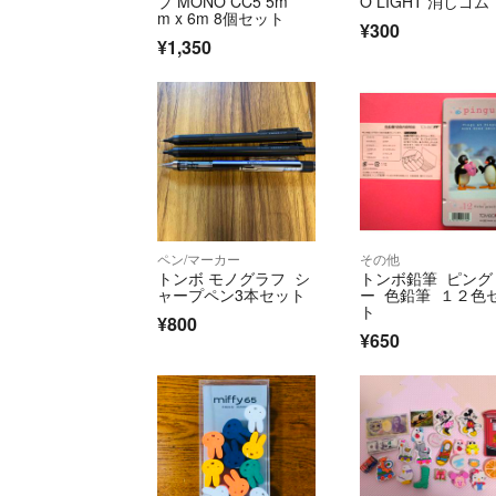
プ MONO CC5 5m
O LIGHT 消しゴム
m x 6m 8個セット
¥300
¥1,350
ペン/マーカー
その他
トンボ モノグラフ シ
トンボ鉛筆 ピング
ャープペン3本セット
ー 色鉛筆 １２色
ト
¥800
¥650