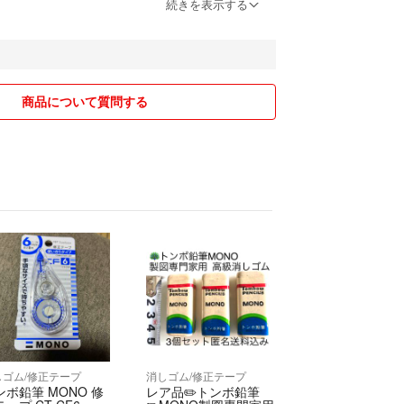
続きを表示する
いたら嬉しいです。
ますように。
ます💐
商品について質問する
しゴム/修正テープ
消しゴム/修正テープ
ンボ鉛筆 MONO 修
レア品✏️トンボ鉛筆