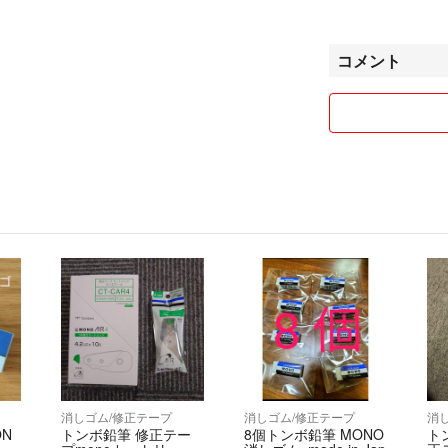
必要な方の元へ届
素敵なご縁になり
コメント
宜しくお願い致し
消しゴム/修正テープ
消しゴム/修正テープ
消
N
トンボ鉛筆 修正テー
8個トンボ鉛筆 MONO
ト