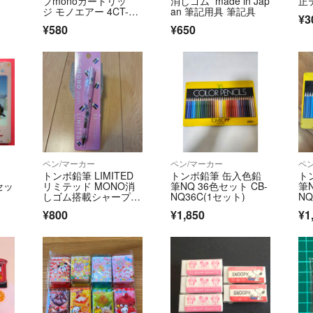
プmonoカートリッ
消しゴム made in Jap
正テ
ジ モノエアー 4CT-CA
an 筆記用具 筆記具
¥3
R4
¥580
¥650
ペン/マーカー
ペン/マーカー
ペ
トンボ鉛筆 LIMITED
トンボ鉛筆 缶入色鉛
ト
セッ
リミテッド MONO消
筆NQ 36色セット CB-
筆N
しゴム搭載シャープペ
NQ36C(1セット)
NQ
ンシル クリ
¥800
¥1,850
¥1