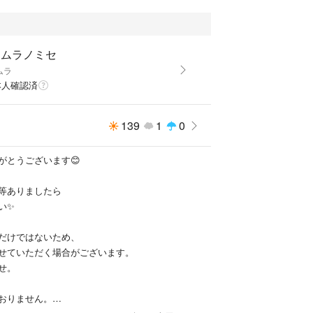
カムラノミセ
ムラ
本人確認済
139
1
0
がとうございます😊
等ありましたら
い✨
だけではないため、
せていただく場合がございます。
せ。
おりません。