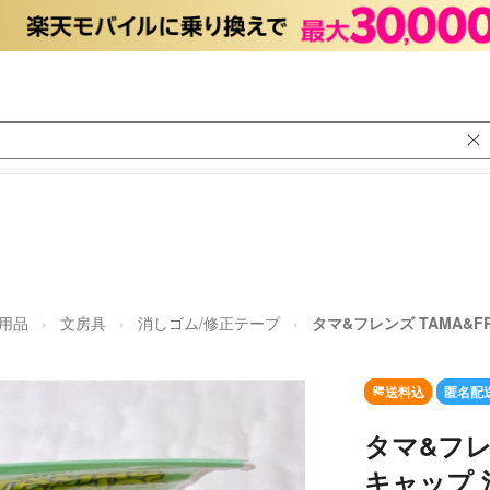
日用品
文房具
消しゴム/修正テープ
タマ&フレンズ TAMA&F
送料込
匿名配
タマ&フレン
キャップ 