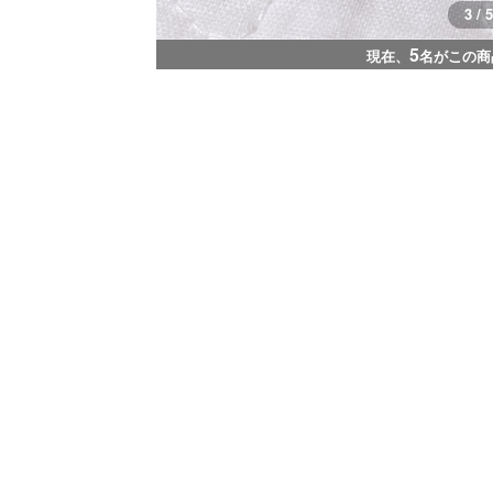
3 / 5
5
現在、
名がこの商