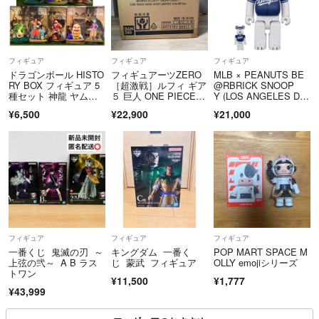
フィギュア
フィギュア
フィギュア
ドラゴンボール HISTO
フィギュアーツZERO
MLB × PEANUTS BE
RY BOX フィギュア 5
［超激戦］ルフィ ギア
@RBRICK SNOOP
種セット 神龍 ヤムチ
５ 巨人 ONE PIECE B
Y (LOS ANGELES DO
ャ 亀仙人 クリリン ブ
ASE SHOP COLOR
DGERS) 100％ & 40
¥6,500
¥22,900
¥21,000
ルマ
0％
フィギュア
フィギュア
フィギュア
一番くじ 鬼滅の刃 ～
キングダム 一番く
POP MART SPACE M
上弦の弐～ A B ラス
じ 蒙武 フィギュア
OLLY emojiシリーズ
トワン
¥11,500
¥1,777
¥43,999