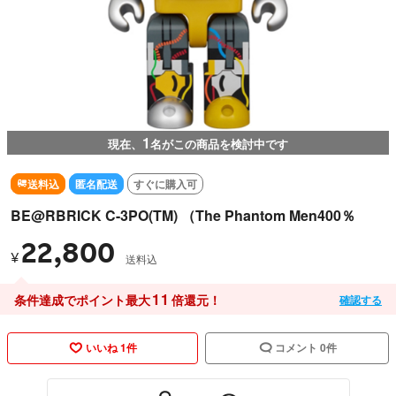
1
現在、
名がこの商品を検討中です
送料込
匿名配送
すぐに購入可
BE@RBRICK C-3PO(TM) （The Phantom Men400％
22,800
¥
送料込
11
条件達成でポイント最大
倍還元！
確認する
いいね 1件
コメント 0件