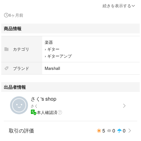
仕事の都合上、発送は月曜日か火曜日となります。
続きを表示する
6ヶ月前
#Marshall
#CODE25
商品情報
#楽器
#ギター
楽器
#ギターアンプ
カテゴリ
›
ギター
›
ギターアンプ
ブランド
Marshall
出品者情報
さく's shop
さく
本人確認済
取引の評価
5
0
0