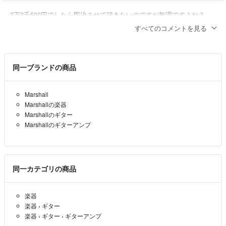
2万3千500円でしたら即決させて頂きたいのですが無理ですよね？
すべてのコメントを見る
とかげ
- 6ヶ月前
とかげ様
同一ブランドの商品
よろしくお願いいたします。
さく
- 6ヶ月前
出品者
Marshall
Marshallの楽器
ありがとうございます。少し考えてみます。
Marshallのギター
Marshallのギターアンプ
とかげ
- 6ヶ月前
とかげ様
はじめまして。コメントありがとうございます。
同一カテゴリの商品
値下げは考えていませんでしたが、500円でしたらお値下げ致しま
す。
楽器
ご検討よろしくお願いします。
楽器
›
ギター
楽器
›
ギター
›
ギターアンプ
さく
- 6ヶ月前
出品者