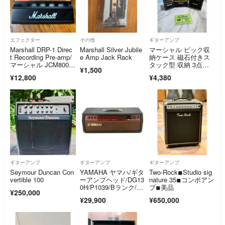
エフェクター
その他
ギターアンプ
Marshall DRP-1 Direc
Marshall Silver Jubile
マーシャル ピック収
t Recording Pre-amp/
e Amp Jack Rack
納ケース 磁石付きス
マーシャル JCM800 J
タック型 収納 3点セ
¥1,500
CM900 ガバナー
ット
¥12,800
¥4,380
ギターアンプ
ギターアンプ
ギターアンプ
Seymour Duncan Con
YAMAHA ヤマハ/ギタ
Two-Rock◾︎Studio sig
vertible 100
ーアンプヘッド/DG13
nature 35◾︎コンボアン
0H/P1039/Bランク/62
プ◾︎美品
¥250,000
【中古】
¥29,900
¥650,000