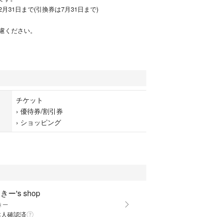
12月31日まで(引換券は7月31日まで)
慮ください。
チケット
›
優待券/割引券
›
ショッピング
きー's shop
きー
本人確認済