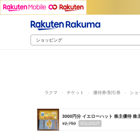
ラクマ
チケット
優待券/割引券
ショ
3000円分 イエローハット 株主優待 株
¥2,750
SOLDOUT