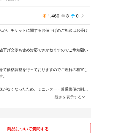
1,460
3
0
んが、チケットに関するお値下げのご相談はお受け
値下げ交渉も含め対応できかねますのでご承知願い
せて価格調整を行っておりますのでご理解の程宜し
す。
送がなくなったため、ミニレター・普通郵便の到着
日後、九州や北海道などの遠方は4日〜7日程度（土
続きを表示する
れません）かかりますのでご了承いただきますよう
伝える等のお取り引きはお断りさせていただいてお
います。
商品について質問する