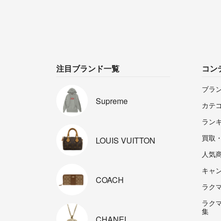
注目ブランド一覧
コン
ブラ
Supreme
カテ
ラン
買取
LOUIS
VUITTON
人気
キャ
COACH
ラクマp
ラク
集
CHANEL