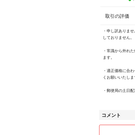
取引の評価
・申し訳ありませ
しておりません。
・常識から外れた
ます。
・適正価格に合わ
くお願いいたしま
・郵便局の土日配
は発送後早くて2
日は日数に換算さ
お願い致します。
コメント
・事前にコードを
ります。ご承知願