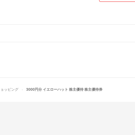
・気持ちの良いお
ております。
・在庫は手元にあ
・他サイトでも出
させていただく場
・在庫管理には十
は取引キャンセル
ください。
・購入後のキャン
・普通郵便での発
ショッピング
3000円分 イエローハット 株主優待 株主優待券
ご理解いただける