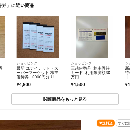
優待券」に近い商品
ショッピング
ショッピング
シ
券
最新 ユナイテッド・ス
三越伊勢丹 株主優待
新
ーパーマーケット 株主
カード 利用限度額30
待
優待券 12000円分 US
万円
ま
MH
¥4,800
¥4,500
¥1
関連商品をもっと見る
送料込
すぐに