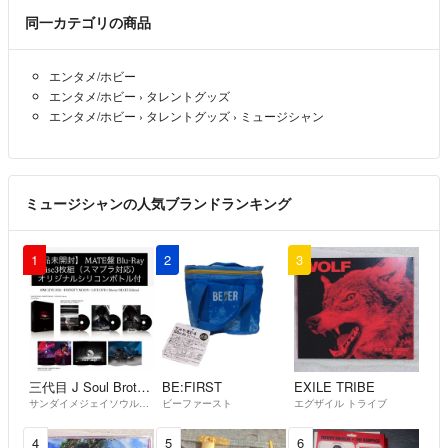
USED品に関しましてはご理解の上でご購入をお願いいたしますm(_ _)
同一カテゴリの商品
m
3Nでお願いします。
エンタメ/ホビー
エンタメ/ホビー
›
タレントグッズ
最後までスムーズなお取引が出来るよう責任を持って対応致します‪ ·͜·
エンタメ/ホビー
›
タレントグッズ
›
ミュージシャン
どうぞよろしくお願いいたしますm(*_ _)m
ミュージシャンの人気ブランドランキング
1
2
3
三代目 J Soul Brothers
BE:FIRST
EXILE TRIBE
サンダイメジェイソウルブラザーズ
ビーファースト
エグザイル トライブ
4
5
6