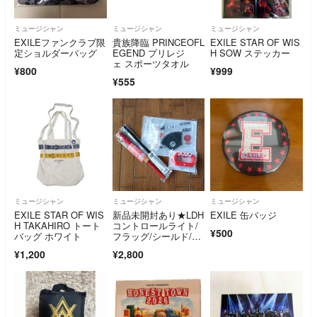
ミュージシャン
ミュージシャン
ミュージシャン
EXILEファンクラブ限
貴族降臨 PRINCEOFL
EXILE STAR OF WIS
定ショルダーバッグ
EGEND プリレジ
H SOW ステッカー
ェ スポーツタオル
¥800
¥999
¥555
ミュージシャン
ミュージシャン
ミュージシャン
EXILE STAR OF WIS
新品未開封あり★LDH
EXILE 缶バッジ
H TAKAHIRO トート
コントロールライト/
¥500
バッグ ホワイト
フラッグ/シールド/ワ
ッペン4点
¥1,200
¥2,800