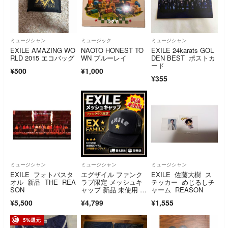
ミュージシャン
ミュージック
ミュージシャン
EXILE AMAZING WO
NAOTO HONEST TO
EXILE 24karats GOL
RLD 2015 エコバッグ
WN ブルーレイ
DEN BEST ポストカ
ード
¥500
¥1,000
¥355
ミュージシャン
ミュージシャン
ミュージシャン
EXILE フォトバスタ
エグザイル ファンク
EXILE 佐藤大樹 ス
オル 新品 THE REA
ラブ限定 メッシュキ
テッカー めじるしチ
SON
ャップ 新品 未使用 超
ャーム REASON
激レア 希少
¥5,500
¥4,799
¥1,555
5%還元