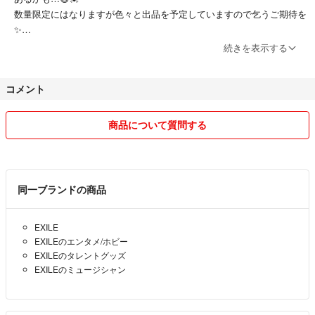
数量限定にはなりますが色々と出品を予定していますので乞うご期待を
#ℝ𝕀𝕄𝔸'sshop
✨️
#ℝ𝕀𝕄𝔸'sshopグッズ ←で検索してみてください‎𖤐 ̖́-
続きを表示する
※ 24時間以内に発送しております◎
#EXILE #ATSUSHI #ソロツアー #スナちゃん
コメント
他アプリ等でもお取引実績1000件以上あり
#EXILETRIBE #公式グッズ
全てよい評価をいただいております⟡.·*.
鑑賞 保管 コレクション
安心してお取引が出来るよう心がけております✩.*˚
#ツアーグッズ #ライブ
商品について質問する
#推し活 #推し #推しグッズ
◾︎ 即日発送について
#メンプロ #LDH
夕方や夜間ご購入いただいた場合は集荷時間を終えている為、翌朝の発
送となります。
同一ブランドの商品
◾︎ 発送
EXILE
簡易包装とさせていただきます🙇‍♀️
EXILEのエンタメ/ホビー
衣類等で厚みがあり発送サイズがギリギリのものは圧縮して発送する事
EXILEのタレントグッズ
もあります。ご了承ください。
EXILEのミュージシャン
素人による保管、梱包になりますので神経質な方はご遠慮いただきます
ようお願いいたします。