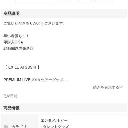
商品説明
ご覧いただきありがとうございます。
早い者勝ち！！
即購入OK★
24時間以内発送◎
【 EXILE ATSUSHI 】
PREMIUM LIVE 2018 ツアーグッズ
続きを表示する
スナちゃん マスコット キーホルダー
2日前
ボールチェーン付き
商品情報
バスローブ姿のすなちゃん ぬいぐるみ かわいいです♡
初代 公式グッズ とても貴重 レアです！
エンタメ/ホビー
カテゴリ
›
タレントグッズ