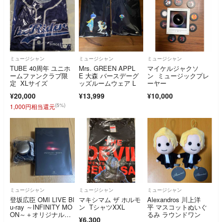
ミュージシャン
ミュージシャン
ミュージシャン
TUBE 40周年 ユニホ
Mrs. GREEN APPL
マイケルジャクソ
ームファンクラブ限
E 大森 バースデーグ
ン ミュージックプレ
定 XLサイズ
ッズルームウェア L
ーヤー
¥20,000
¥13,999
¥10,000
(5%)
1,000円相当還元
ミュージシャン
ミュージシャン
ミュージシャン
登坂広臣 OMI LIVE Bl
マキシマム ザ ホルモ
Alexandros 川上洋
u-ray ～INFINITY MO
ン TシャツXXL
平 マスコットぬいぐ
ON～＋オリジナルシ
るみ ラウンドワン
¥6,300
リコンボトル