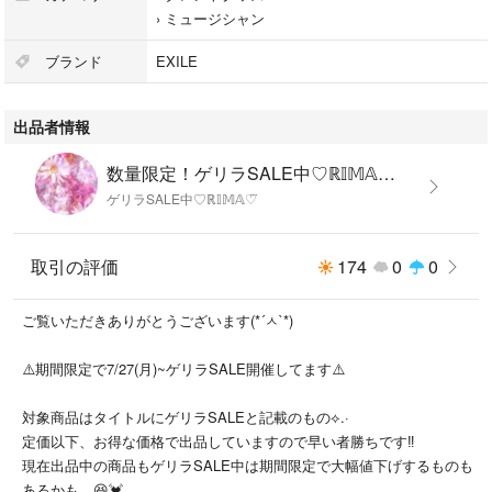
EXILE 25th ANNIVERSARY BEST LIVE
›
ミュージシャン
LDH PERFECT YEAR 2026
EXILE 2026 ライブ参戦に⟡.·
ブランド
EXILE
【状態】
出品者情報
新品未使用 未開封
自宅で大切に保管していました。
数量限定！ゲリラSALE中♡ℝ𝕀𝕄𝔸♡⃛'s shop
ゲリラSALE中♡ℝ𝕀𝕄𝔸♡⃛
防水対策をし、簡易包装で発送させていただきます。
取引の評価
174
0
0
※画像について
出来る限り実物と同じ色味になるよう撮影には気をつけておりますが光の
ご覧いただきありがとうございます(*´ㅅ`*)
加減、お使いの端末により見え方が実物と多少異なってしまう事もありま
す。ご理解願います。
⚠️期間限定で7/27(月)~ゲリラSALE開催してます⚠️
※他アプリ等でも出品しているので、売切れ次第削除しております
対象商品はタイトルにゲリラSALEと記載のもの⟡.·
お早めのご検討をよろしくお願いいたしますm（__）m
定価以下、お得な価格で出品していますので早い者勝ちです‼️
現在出品中の商品もゲリラSALE中は期間限定で大幅値下げするものも
あるかも…😆💓
他にも色々出品してます。