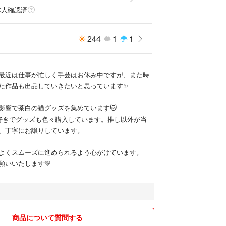
本人確認済
244
1
1
最近は仕事が忙しく手芸はお休み中ですが、また時
た作品も出品していきたいと思っています✨
影響で茶白の猫グッズを集めています🐱
大好きでグッズも色々購入しています。推し以外が当
、丁寧にお譲りしています。
よくスムーズに進められるよう心がけています。
願いいたします💛
商品について質問する