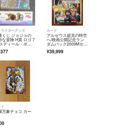
ャラクターグッズ
カード
番くじ ジョジョの
アルセウス超克の時空
妙な冒険 H賞 ロゴ 7
へ/映画公開記念ラン
 スティール・ボー
ダムパック2009Mセッ
・ラン
ト ポケカDPt
,377
¥39,999
ード
羅万象チョコ カー
00