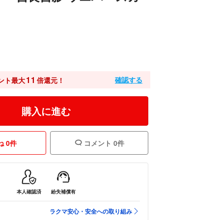
11
確認する
ント最大
倍還元！
購入に進む
 0件
コメント 0件
本人確認済
紛失補償有
ラクマ安心・安全への取り組み