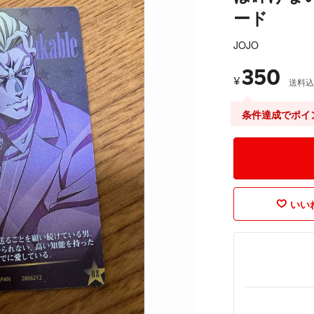
ード
JOJO
350
¥
送料込
条件達成でポイ
いいね