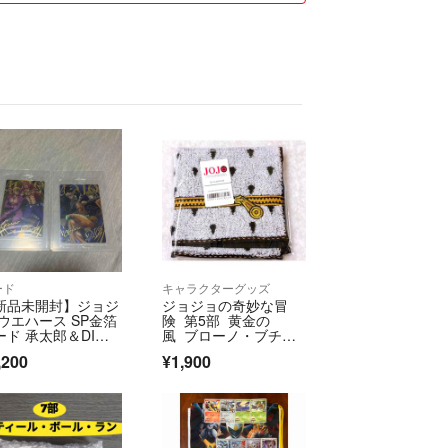
ード
キャラクターグッズ
新品未開封】ジョジ
ジョジョの奇妙な冒
 ウエハース SP金箔
険 第5部 黄金の
ード 承太郎＆DI
風 ブローノ・ブチャ
 / ジョルノ＆ディア
ラティ タオルハンカ
,200
¥1,900
ロ 2枚セット
チ