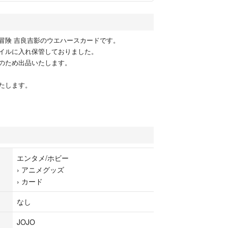
冒険 吉良吉影のウエハースカードです。
イルに入れ保管しておりました。
のため出品いたします。
たします。
エンタメ/ホビー
›
アニメグッズ
›
カード
なし
JOJO