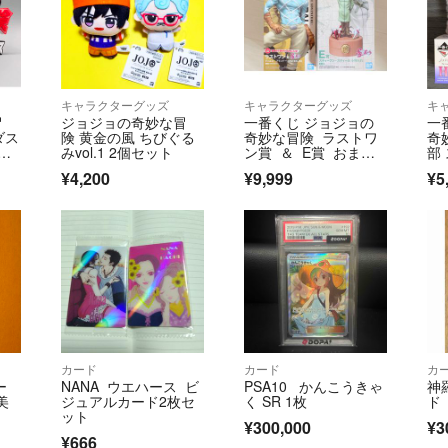
キャラクターグッズ
キャラクターグッズ
キ
冒
ジョジョの奇妙な冒
一番くじ ジョジョの
一
ダス
険 黄金の風 ちびぐる
奇妙な冒険 ラストワ
奇
ロ
みvol.1 2個セット
ン賞 ＆ E賞 おまけ
部
付き
ル
¥4,200
¥9,999
¥5
カード
カード
カ
ー
NANA ウエハース ビ
PSA10 かんこうきゃ
神
美
ジュアルカード2枚セ
く SR 1枚
ド
ット
¥300,000
¥3
¥666