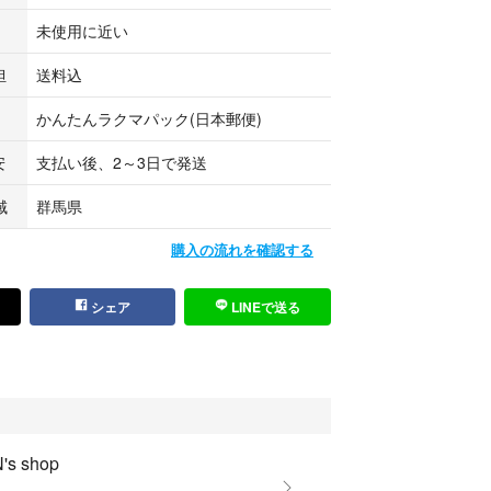
未使用に近い
担
送料込
かんたんラクマパック(日本郵便)
安
支払い後、2～3日で発送
域
群馬県
購入の流れを確認する
シェア
LINEで送る
's shop