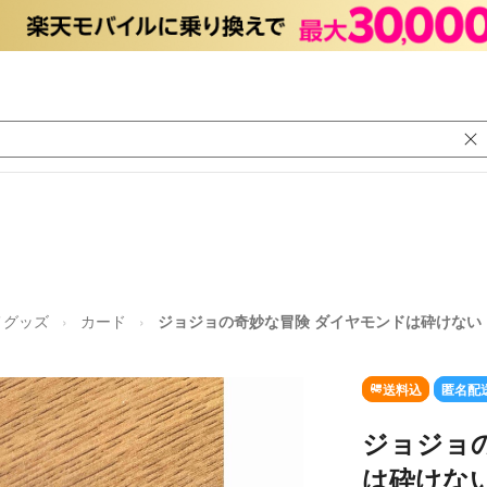
メグッズ
カード
ジョジョの奇妙な冒険 ダイヤモンドは砕けない
送料込
匿名配
ジョジョ
は砕けな