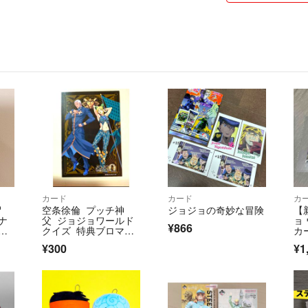
カード
カード
カ
冒
空条徐倫 プッチ神
ジョジョの奇妙な冒険
【
ナ
父 ジョジョワールド
ョ
¥866
ト
クイズ 特典ブロマイ
カ
ド ストーンオーシャ
O
¥300
¥1
ン
ボ