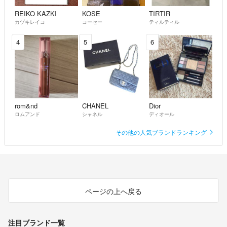
REIKO KAZKI
KOSE
TIRTIR
カヅキレイコ
コーセー
ティルティル
4
5
6
rom&nd
CHANEL
Dior
ロムアンド
シャネル
ディオール
その他の人気ブランドランキング
ページの上へ戻る
注目ブランド一覧