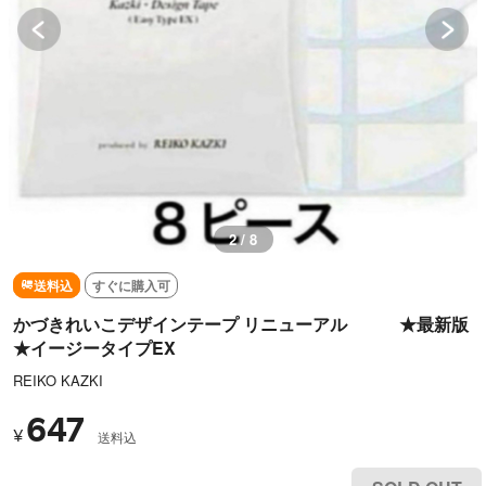
2 / 8
送料込
すぐに購入可
かづきれいこデザインテープ リニューアル ★最新版
★イージータイプEX
REIKO KAZKI
647
¥
送料込