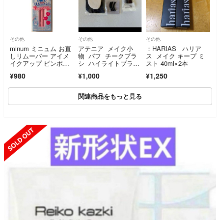
その他
その他
その他
minum ミニュム お直
アテニア メイク小
：HARIAS ハリア
しリムーバー アイメ
物 パフ チークブラ
ス メイク キープ ミ
イクアップ ピンポイ
シ ハイライトブラ
スト 40ml×2本
ント リムーバー
シ アイラッシュカー
¥980
¥1,000
¥1,250
ラー替えゴム
関連商品をもっと見る
SOLD OUT