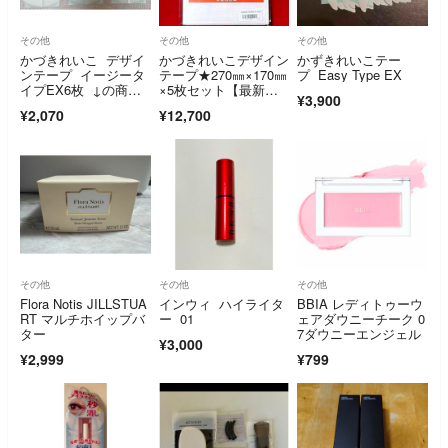
その他
その他
その他
かづきれいこ デザイ
かづきれいこデザイン
かずきれいこテー
ンテープ イージータ
テープ★270㎜×170㎜
プ Easy Type EX
イプEX6枚 ↓の商品
×5枚セット【最新
¥3,900
情報読んでください
版・未開封】
¥2,070
¥12,700
その他
その他
その他
Flora Notis JILLSTUA
インウィ ハイライタ
BBIA レディトゥーウ
RT マルチホイップバ
ー 01
ェアダウニーチーク 0
ター
7ダウニーエンジェル
¥3,000
¥2,999
¥799