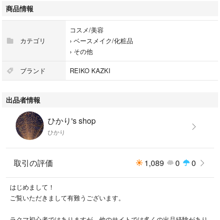
商品情報
幅22㎜（従来品の37.5%アップ）となりリフト
アップ力を更にサポート
コスメ/美容
カテゴリ
›
ベースメイク/化粧品
◆ココが進化
›
その他
⚫︎ワンタッチで貼れる持ち手付き
⚫︎場所を選ばす驚くほど貼りやすく目立たない
ブランド
REIKO KAZKI
⚫︎底辺、面積が広くなり引き上げ効果がさらに
アップ
出品者情報
◆イージータイプEX 特有の商品特徴
ひかり's shop
⚫︎耳前にも耳後ろにも目の上にもフィット！
ひかり
さまざまな位置に対応できる絶妙な新形状
左右関係なくご使用いただけます。
（直角が顔の輪郭側に来るように貼って、引き
取引の評価
1,089
0
0
上げ効果をさらにアップ）
はじめまして！
⚫︎粘着面に触れないで貼れる新形状
ご覧いただきまして有難うございます。
持ち手部分に剥離紙があるため、粘着面に触れ
ることなくテープを貼る事ができます。
ラクマ初心者ではありますが、他のサイトでは多くの出品経験があり、