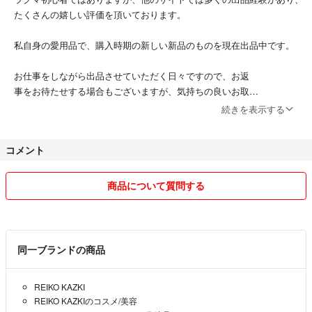
たくさんの嬉しい評価を頂いております。
⚫︎角が無いためはがれにくい
イージータイプEXはすべての角に丸みをつけ
私自身の愛用品で、購入時期の新しい新品のものを現在出品中です。
肌によりフィットするよう設計されています。
お仕事をしながら出品させていただく日々ですので、お返
ほうれい線やたるみ、シワなどの肌の悩みに、もっと貼りやすく、もっと
事をお待たせする場合もございますが、気持ちの良いお取
リフトアップできる新形状に
引を心掛けたいと思っておりますので、どうぞ宜しくお願い致します。
バージョンアップされましたイージータイプEXの
続きを表示する
効果を是非ご実感くださいませ。
今後は少しずつ、様々な新品タグ付きのお品や未使用のお品のみを出品
コメント
していく予定ですので、どうぞ宜しくお願い致します。
★シートタイプの説明書ですが、よろしければ
ご参考になさってください。
ご質問などございましたら、お気軽にお問い合わせくださいね(^^)
商品について質問する
★画像１枚目のペーパーファイルはお付けできませ
んので、ご了承くださいませ。
同一ブランドの商品
緩衝材にお包みしまして、大切にお届け致します。
REIKO KAZKI
REIKO KAZKIのコスメ/美容