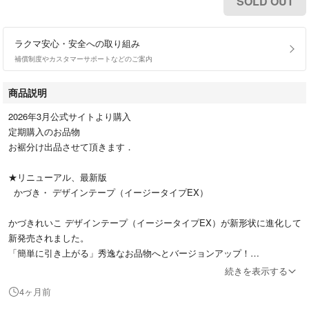
SOLD OUT
ラクマ安心・安全への取り組み
補償制度やカスタマーサポートなどのご案内
商品説明
2026年3月公式サイトより購入
定期購入のお品物
お裾分け出品させて頂きます．
★リニューアル、最新版
かづき・ デザインテープ（イージータイプEX）
かづきれいこ デザインテープ（イージータイプEX）が新形状に進化して
新発売されました。
「簡単に引き上がる」秀逸なお品物へとバージョンアップ！
続きを表示する
◆１シート《８ピース入り》
4ヶ月前
★サイズ（22×45㎜）