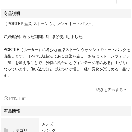
商品説明
【PORTER 藍染 ストーンウォッシュ トートバック】
妊婦健診に通った期間に5回ほど使用しました。
PORTER（ポーター）の希少な藍染ストーンウォッシュのトートバックを
出品します。日本の伝統技法である藍染を施し、さらにストーンウォッシ
ュ加工を加えることで、独特の風合いとヴィンテージ感のある仕上がりに
なっています。使い込むほどに味わいが増し、経年変化を楽しめる一品で
す。
軽量ながら収納力もあり、デイリー使いはもちろん、旅行やアウトドアシ
続きを表示する
ーンにも活躍します。
1年以上前
【商品詳細】
商品情報
表地：藍染めコットン（ストーンウォッシュ加工）
サイズ：
メンズ
本体：約 W430（上部）/230（下部）×H390×D150（mm）
カテゴリ
›
バッグ