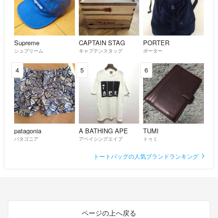
Supreme
CAPTAIN STAG
PORTER
シュプリーム
キャプテンスタッグ
ポーター
4
5
6
patagonia
A BATHING APE
TUMI
パタゴニア
アベイシングエイプ
トゥミ
トートバッグの人気ブランドランキング
ページの上へ戻る