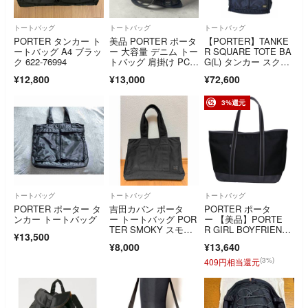
トートバッグ
トートバッグ
トートバッグ
PORTER タンカー ト
美品 PORTER ポータ
【PORTER】TANKE
ートバッグ A4 ブラッ
ー 大容量 デニム トー
R SQUARE TOTE BA
ク 622-76994
トバッグ 肩掛け PC収
G(L) タンカー スクエ
納黒
アトートバッグ 2WAY
¥12,800
¥13,000
¥72,600
トートバッグ
3%還元
トートバッグ
トートバッグ
トートバッグ
PORTER ポーター タ
吉田カバン ポータ
PORTER ポータ
ンカー トートバッグ
ー トートバッグ POR
ー 【美品】PORTE
TER SMOKY スモー
R GIRL BOYFRIEN
¥13,500
キー TOTE BAG
D TOTE コットンキャ
¥8,000
¥13,640
(M) トート
ンバス L
(3%)
409円相当還元