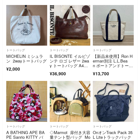
トートバッグ
トートバッグ
トートバッグ
MICHELIN ミシュラ
IL BISONTE イルビゾ
【新品未使用】Ron H
ン 2wayトートバッグ
ンテ ロゴ レザー 2wa
erman別注 L.L.Bea
y トートバッグ A4
n ボートアンドトー
¥2,000
可 ショルダー 肩掛
ト S
¥36,900
¥13,700
け
トートバッグ
トートバッグ
トートバッグ
A BATHING APE BA
◇Marmot 扉付き大容
OnオンTrack Pack 35
PE Sanrio KITTY バ
量テント型バッグ Mo
L Liteトラックパック