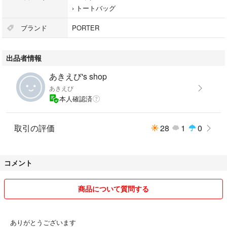
本体（収納袋）：約 W120×H230（mm）
›
トートバッグ
ハンドル：高さ 約 200（mm）
※若干の個体差があります。
ブランド
PORTER
重量：約 395g
生産国：日本
出品者情報
仕様：
[外側]
あきえび's shop
・ポケット（S）×2
あきえび
[内側]
本人確認済
・ポケット（M）×1
・ポケット（S）×2
取引の評価
28
1
0
付属品
ミニ収納袋
コメント
【商品状態】
※藍染の特性上、摩擦や水濡れにより色落ち・色移りする可能性がありま
商品について質問する
す。
【注意事項】
ありがとうございます
・自宅保管のため、細かな点が気になる方はご遠慮ください。