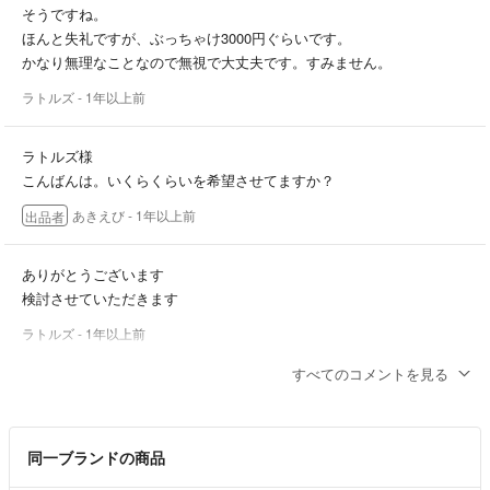
そうですね。
・発送は簡易包装になります。
ほんと失礼ですが、ぶっちゃけ3000円ぐらいです。
かなり無理なことなので無視で大丈夫です。すみません。
ご質問があれば、お気軽にコメントください！
ラトルズ
- 1年以上前
ラトルズ様
こんばんは。いくらくらいを希望させてますか？
あきえび
- 1年以上前
出品者
ありがとうございます
検討させていただきます
ラトルズ
- 1年以上前
すべてのコメントを見る
ラトルズ様
はじめまして、コメントありがとうございます。トートバックです。
記載が誤りでした🙇‍♀️
同一ブランドの商品
あきえび
- 1年以上前
出品者