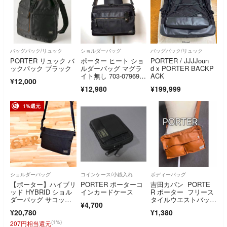
バッグパック/リュック
ショルダーバッグ
バッグパック/リュック
PORTER リュック バ
ポーター ヒート ショ
PORTER / JJJJoun
ックパック ブラック
ルダーバッグ マグラ
d x PORTER BACKP
イト無し 703-07969 P
ACK
¥12,000
ORTER HEAT SHOU
¥12,980
¥199,999
LDER BAG
1%還元
ショルダーバッグ
コインケース/小銭入れ
ボディーバッグ
【ポーター】ハイブリ
PORTER ポーターコ
吉田カバン PORTE
ッド HYBRID ショル
インカードケース
R ポーター フリース
ダーバッグ サコッシ
タイルウエストバッ
¥4,700
ュ 黒ブラック
グ キャメル
¥20,780
¥1,380
(1%)
207円相当還元