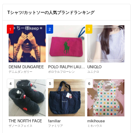
Tシャツ/カットソーの人気ブランドランキング
1
2
3
DENIM DUNGAREE
POLO RALPH LAUREN
UNIQLO
デニムダンガリー
ポロラルフローレン
ユニクロ
4
5
6
THE NORTH FACE
familiar
mikihouse
ザノースフェイス
ファミリア
ミキハウス