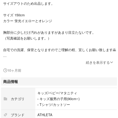
サイズアウトのため出品します。
サイズ 150cm
カラー 蛍光イエローとオレンジ
胸部分に少しだけ汚れがありますがあまり目立たないです。
（写真確認をお願いします。）
自宅での洗濯、保管となりますのでご理解の程、宜しくお願い致します🙇
ご不明点等のご質問の方はコメントをお願い致します。
続きを表示する
10ヶ月前
商品情報
キッズ/ベビー/マタニティ
カテゴリ
›
キッズ服男の子用(90cm~)
›
Tシャツ/カットソー
ブランド
ATHLETA