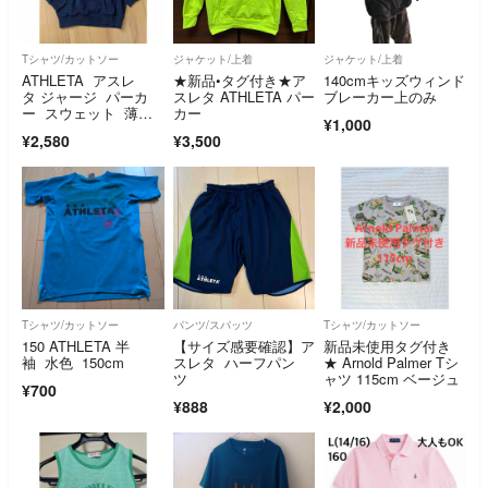
Tシャツ/カットソー
ジャケット/上着
ジャケット/上着
ATHLETA アスレ
★新品•タグ付き★ア
140cmキッズウィンド
タ ジャージ パーカ
スレタ ATHLETA パー
ブレーカー上のみ
ー スウェット 薄
カー
¥1,000
手 ポケット付き
¥2,580
¥3,500
Tシャツ/カットソー
パンツ/スパッツ
Tシャツ/カットソー
150 ATHLETA 半
【サイズ感要確認】ア
新品未使用タグ付き
袖 水色 150cm
スレタ ハーフパン
★ Arnold Palmer Tシ
ツ
ャツ 115cm ベージュ
¥700
¥888
¥2,000