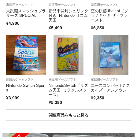
家庭用ゲームソフト
家庭用ゲームソフト
家庭用ゲームソフト
大乱闘スマッシュブラ
新品未開封シュリンク
空の軌跡 the 1st（ソ
ザーズ SPECIAL
付き Nintendo リズム
ラノキセキ ザ・ファ
天国
ースト）
¥4,900
¥5,499
¥6,250
家庭用ゲームソフト
家庭用ゲームソフト
家庭用ゲームソフト
Nintendo Switch Sport
NintendoSwitch『リズ
エースコンバット7 ス
s
ム天国 ミラクルスタ
カイズ・アンノウン
ーズ』
¥3,999
¥2,350
¥5,380
関連商品をもっと見る
SOLD OUT