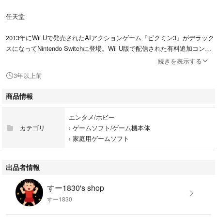
任天堂
2013年にWii Uで発売されたAIアクションゲーム『ピクミン3』がデラック
スになってNintendo Switchに登場。Wii U版で配信された有料追加コンテ
ンツがすべて収録されているほか、オリマーたちが活躍するサイドストー
続きを表示する
リーミッションを新たに収録。さらに、登場する原生生物たちの詳しい生
3年以上前
態が…
商品情報
#任天堂
#エンタメ/ホビー
エンタメ/ホビー
#ゲームソフト/ゲーム機本体
カテゴリ
›
ゲームソフト/ゲーム機本体
#家庭用ゲームソフト
›
家庭用ゲームソフト
出品者情報
すー1830's shop
すー1830