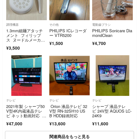
調理機器
その他
電動歯ブラシ
1.3mm細麺アタッチ
PHILIPS ICレコーダ
PHILIPS Sonicare Dia
メント フィリップ
ー VTR5200
mondClean
ス ヌードルメーカ
¥1,500
¥4,700
ー 製麺キャップ
¥3,500
テレビ
テレビ
テレビ
2021年製 シャープ50
Orion 液晶テレビ 32
シャープ 液晶テレ
V型4K内蔵液晶テレ
V型 RN-32SH10 US
ビ 24V型 AQUOS LC-
ビ ネット動画対応 4
B HDD録画対応
24K9
T-C50CN1
¥47,000
¥13,600
¥11,600
関連商品をもっと見る