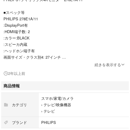
■スペック等
PHILIPS 278E1A/11
:DisplayPort有
:HDMI端子数: 2
:カラー:BLACK
:スピーカ内蔵
:ヘッドホン端子有
画面サイズ・クラス別4: 27インチ
解像度種類: 3840X2160
続きを表示する
2年以上前
本体、ACアダプター、外箱の出品です。
商品情報
概ねきれいな商品ですが、まれに写真6枚目のような縦線が点滅すること
があります。
スマホ/家電/カメラ
液晶画面に傷は見当たりません。
カテゴリ
›
テレビ/映像機器
›
テレビ
ブランド
PHILIPS