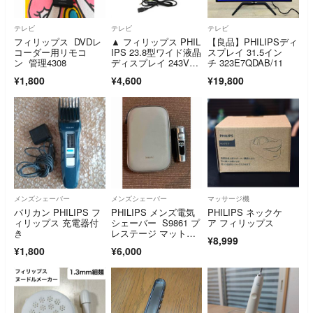
テレビ
テレビ
テレビ
フィリップス DVDレ
▲ フィリップス PHIL
【良品】PHILIPSディ
コーダー用リモコ
IPS 23.8型ワイド液晶
スプレイ 31.5イン
ン 管理4308
ディスプレイ 243V7Q
チ 323E7QDAB/11
DAB/11 ブラック IP
¥1,800
¥4,600
¥19,800
S フルHD 2600-5055
メンズシェーバー
メンズシェーバー
マッサージ機
バリカン PHILIPS フ
PHILIPS メンズ電気
PHILIPS ネックケ
ィリップス 充電器付
シェーバー S9861 プ
ア フィリップス
き
レステージ マットシ
¥8,999
ルバー SP9861/13
¥1,800
¥6,000