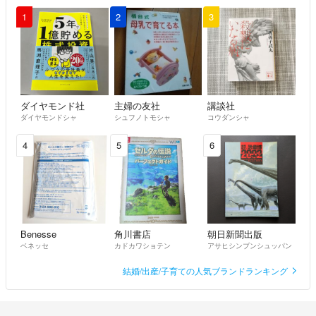
1
2
3
ダイヤモンド社
主婦の友社
講談社
ダイヤモンドシャ
シュフノトモシャ
コウダンシャ
4
5
6
Benesse
角川書店
朝日新聞出版
ベネッセ
カドカワショテン
アサヒシンブンシュッパン
結婚/出産/子育ての人気ブランドランキング