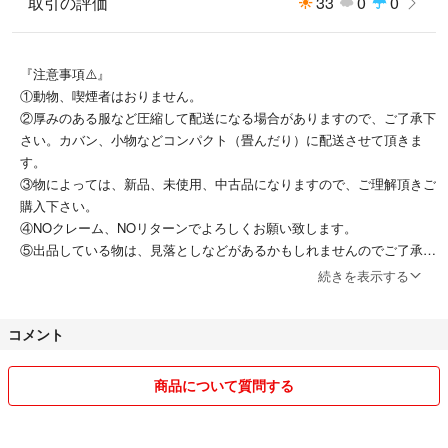
取引の評価
33
0
0
『注意事項⚠️』
①動物、喫煙者はおりません。
②厚みのある服など圧縮して配送になる場合がありますので、ご了承下
さい。カバン、小物などコンパクト（畳んだり）に配送させて頂きま
す。
③物によっては、新品、未使用、中古品になりますので、ご理解頂きご
購入下さい。
④NOクレーム、NOリターンでよろしくお願い致します。
⑤出品している物は、見落としなどがあるかもしれませんのでご了承下
さい。
続きを表示する
⑥商品説明がございますが、主観の違いもありますので質問頂いて納得
してご購入下さい。
コメント
⑦トラブル防止の為、キャンセル、専用出品、取り置き、商品発送後の
責任はできかねます。
⑧畳んで保管していたので、シワになっている物もあります。
商品について質問する
⑨商品が手元に受け取り次第、取引評価よろしくお願いします。
⑩分からない事、気になる事はコメントして下さい。