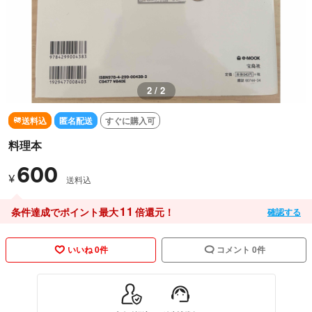
2 / 2
送料込
匿名配送
すぐに購入可
料理本
600
¥
送料込
11
条件達成でポイント最大
倍還元！
確認する
いいね 0件
コメント 0件