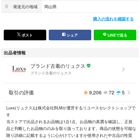
発送元の地域
岡山県
■おすすめ情報
当店では多数のブランド中古(USED)商品を出品中です。本アイテム以外
購入の流れを確認する
をお探しの方は検索窓に
#ブランド古着のリュクス
で検索いただくと商品一覧が検索いただけます！
ポスト
シェア
LINEで送る
#ブランド古着のリュクス
出品者情報
こちらの商品はラクマ公式パートナーのブランド古着のリュクス（株式会
ブランド古着のリュクス
社ＢＬＭ）によって出品されています。
ブランド古着のリュクス
取引の評価
9,206
72
5
Luxs(リュクス)は株式会社BLMが運営するリユースセレクトショップで
す
当ストアで出品されるお品物は1点1点、お品物の真贋を確認し、正規
品と判断したお品物ののみを取り扱っております。商品の状態を可能な
限り詳細に記載するように心がけていますが使用された中古品の性質