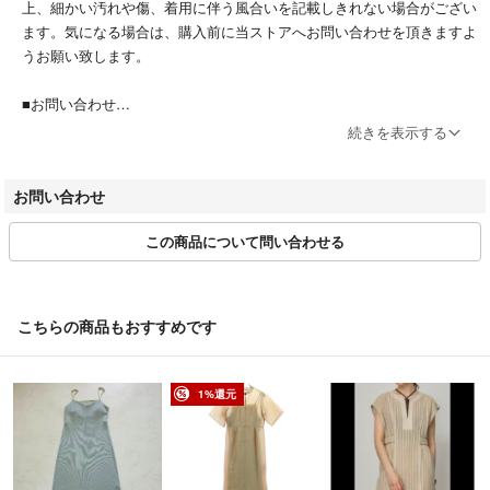
上、細かい汚れや傷、着用に伴う風合いを記載しきれない場合がござい
ます。気になる場合は、購入前に当ストアへお問い合わせを頂きますよ
うお願い致します。
■お問い合わせ
商品詳細ページ、または取引ページよりお問い合わせボタン押下＞問い
続きを表示する
合わせフォームよりお問い合わせください。
営業時間：平日10:00～17:00(土日祝休み)
お問い合わせ
※商品に関するお問合せの際は該当商品の「管理番号」をお伝えくださ
い。
この商品について問い合わせる
■お取引について
当店はラクマの規約に則り営業させて頂いております。特定のお客様に
対するお取り置きや専用ページには対応できかねます。
こちらの商品もおすすめです
■値下げ交渉
値下げ時、値下げ後の専用対応は原則行なっておりません。
1%還元
■商品の引き渡し時期
注文確定後、2～3営業日以内に発送いたします。
※当ストアのお品物は出品後、畳んだ状態で袋に入れて保管していま