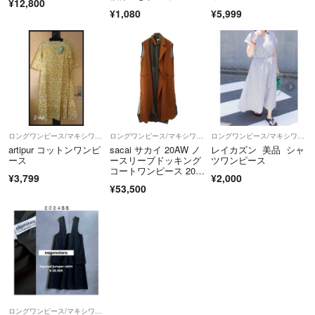
¥12,800
フレアワンピース
ーブ ロング丈 ブラッ
¥1,080
¥5,999
ク Lサイズ
ロングワンピース/マキシワンピース
ロングワンピース/マキシワンピース
ロングワンピース/マキシワンピース
artipur コットンワンピ
sacai サカイ 20AW ノ
レイカズン 美品 シャ
ース
ースリーブドッキング
ツワンピース
コートワンピース 20-0
¥3,799
¥2,000
5262 ブラウン 1
¥53,500
ロングワンピース/マキシワンピース