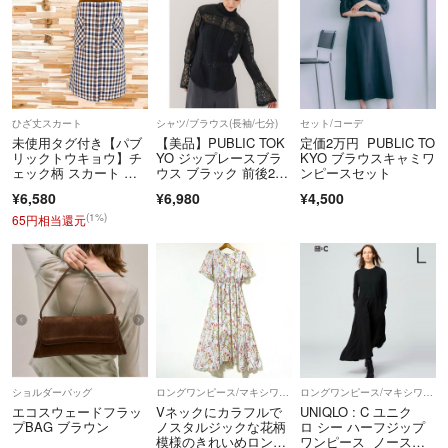
ひざ丈スカート
シャツ/ブラウス(長袖/七分)
セット/コーデ
未使用タグ付き【パブ
【美品】PUBLIC TOK
定価2万円 PUBLIC TO
リックトウキョウ】チ
YO ジップレースブラ
KYO ブラウスキャミワ
ェック柄 スカート 総
ウス ブラック 前後2wa
ンピースセット
柄 茶×アイボリー
y
¥6,580
¥6,980
¥4,500
(1%)
65円相当還元
ショルダーバッグ
ロングワンピース/マキシワンピース
ロングワンピース/マキシワンピース
エコスウェードフラッ
Vネックにカラフルで
UNIQLO : C ユニク
プBAG ブラウン
ノスタルジックな花柄
ロ シー ハーフジップ
模様のきれいめロング
ワンピース ノースリ