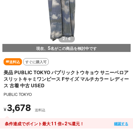
2 / 6
5
現在、
名がこの商品を検討中です
送料込
すぐに購入可
美品 PUBLIC TOKYO パブリックトウキョウ サニーベロア
スリットキャミワンピース Fサイズ マルチカラー レディー
ス 古着 中古 USED
PUBLIC TOKYO
3,678
¥
送料込
11
2
条件達成でポイント最大
倍+
%還元！
確認する