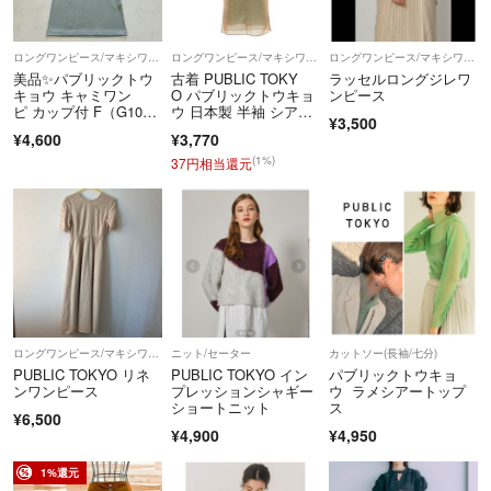
す。保管期間によってはシワや型崩れが発生する可能性がございますの
で、あらかじめご了承ください。
ロングワンピース/マキシワンピース
ロングワンピース/マキシワンピース
ロングワンピース/マキシワンピース
※本商品は一点物となります。他サイト等でも販売している商品とな
美品✨パブリックトウ
古着 PUBLIC TOKY
ラッセルロングジレワ
キョウ キャミワン
O パブリックトウキョ
ンピース
り、多少のお時間差にて欠品になることもございます。ご了承お願いい
ピ カップ付 F（G10
ウ 日本製 半袖 シア
たします。
¥3,500
6）
ー ロングワンピー
¥4,600
¥3,770
ス F ベージュ系 イン
ナーキャミワンピ付
(1%)
37円相当還元
■商品に不具合があった場合
き レディース
商品到着時に、万が一商品に不具合を発見された場合は、到着後7日以
内e-mailもしくは、お電話にてご連絡ください。
ご連絡後、お品物は7日以内に弊社までご返送いただきますよう、ご協
力をお願いいたします。
尚、イメージ違い・サイズ違いなど、お客様都合による返品・返金・交
換はお断りさせていただいております。ご了承の上ご注文ください。
＝＝＝＝＝＝＝＝＝＝＝＝＝＝
ロングワンピース/マキシワンピース
ニット/セーター
カットソー(長袖/七分)
こちらのアカウントはラクマ公式パートナーの株式会社BLMによって
PUBLIC TOKYO リネ
PUBLIC TOKYO イン
パブリックトウキョ
運営されています。
ンワンピース
プレッションシャギー
ウ ラメシアートップ
ショートニット
ス
▼特商法
¥6,500
https://fril.jp/ts/official/law/a278/
¥4,900
¥4,950
▼返品特約
1%還元
https://fril.jp/ts/official/law/a278/#return_policy