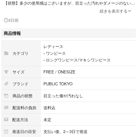
【状態】多少の使用感はございますが、目立った汚れやダメージのない比
較的状態の良い商品になります。
続きを表示する
これから永くご利用していただけるお品物になります。
2日前
商品情報
【Luxs管理番号】245710007006
レディース
■注意事項
カテゴリ
›
ワンピース
本商品は一点物となります。他サイト等でも販売している商品となり、多
›
ロングワンピース/マキシワンピース
少のお時間差にて欠品になることもございます。ご了承お願いいたしま
す。
サイズ
FREE / ONESIZE
■ブランド古着のリュクス取扱中古商品
ブランド
PUBLIC TOKYO
当店では取り扱っているすべてのお品物は顧客様からの買取・ブランド品
商品の状態
目立った傷や汚れなし
専門の古物市場で弊社が正規品と判断したお品物になります。
当店の経験豊富なバイヤーが仕入れ後の検品で再度商品一点一点の真贋を
配送料の負担
送料込
確認し、正規品と判断したお品物のみを取り扱っております。
配送方法
未定
■ 配送方法
佐川急便の元払いにて発送します。全国送料無料にてお届けいたします。
発送日の目安
支払い後、2～3日で発送