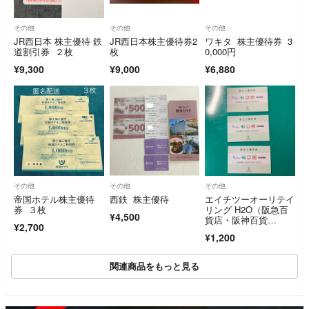
その他
その他
その他
JR西日本 株主優待 鉄
JR西日本株主優待券2
ワキタ 株主優待券 3
道割引券 ２枚
枚
0,000円
¥9,300
¥9,000
¥6,880
その他
その他
その他
帝国ホテル株主優待
西鉄 株主優待
エイチツーオーリテイ
券 ３枚
リング H2O（阪急百
¥4,500
貨店・阪神百貨
¥2,700
店） 株主優待券3枚
¥1,200
関連商品をもっと見る