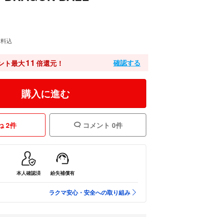
送料込
11
確認する
ント最大
倍還元！
購入に進む
 2件
コメント 0件
本人確認済
紛失補償有
ラクマ安心・安全への取り組み