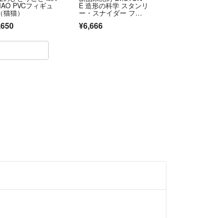
MAO PVCフィギュ
E 造形の科学 スタンリ
（猫猫）
ー・スナイダー フィ
ギュア⑦
,650
¥6,666