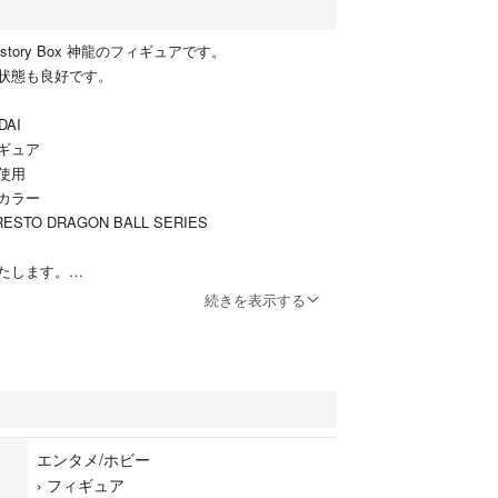
story Box 神龍のフィギュアです。
状態も良好です。
AI
ギュア
使用
カラー
TO DRAGON BALL SERIES
たします。
続きを表示する
す。
ズ品である事をご理解頂ける方のみご購入よろしく
。
容に不都合がありましたら、恐れ入りますが、販売
エンタメ/ホビー
せください。
›
フィギュア