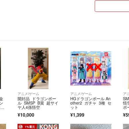
アニメ/ゲーム
アニメ/ゲーム
ア
金
開封品 ドラゴンボー
HGドラゴンボール An
S
ン
ル SMSP B賞 超サイ
other2 ガチャ 3種 セ
悟
RA
ヤ人4孫悟空
ット
ボ
¥10,000
¥1,399
¥5
1%還元