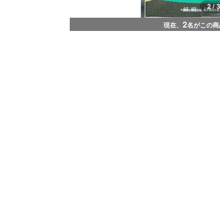
2 / 3
2
現在、
名がこの商