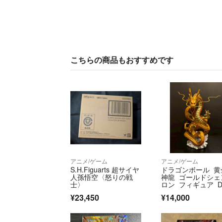
こちらの商品もおすすめです
アニメ/ゲーム
アニメ/ゲーム
S.H.Figuarts 超サイヤ
ドラゴンボール 黄
人孫悟空〈怒りの戦
神龍 ゴールドシェ
士〉
ロン フィギュア D
GON BALL
¥23,450
¥14,000