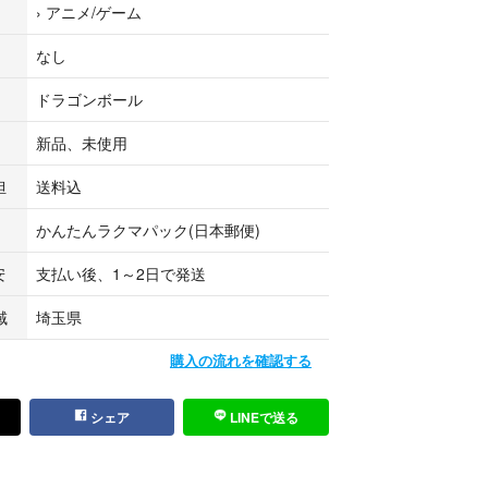
›
アニメ/ゲーム
折り畳んで入れます。
ト、ゆうパケットプラスでの発送を予定しておりま
なし
めご了承下さい。
ドラゴンボール
新品、未使用
担
送料込
かんたんラクマパック(日本郵便)
安
支払い後、1～2日で発送
域
埼玉県
購入の流れを確認する
シェア
LINEで送る