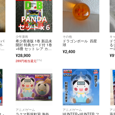
少年漫画
その他
キ
ーパ
希少香港版 1巻 新品未
ドラゴンボール 四星
ド
1-
開封 特典カード付 1巻
球
る
コ
×6冊 セット レア カー
ー
¥2,400
ド
¥28,900
¥9
(1%)
289円相当還元
アニメ/ゲーム
アニメ/ゲーム
ア
 -
ラクマ新規歓迎 海外
HUNTER×HUNTER フ
薬