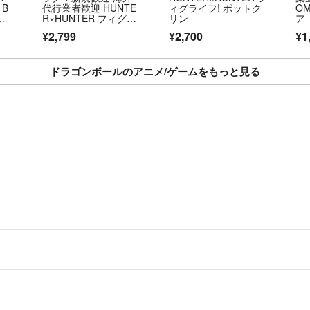
 B
代行業者歓迎 HUNTE
ィグライフ! ポットク
O
ロ
R×HUNTER フィグラ
リン
ア
イフ ポットクリン フ
¥2,799
¥2,700
¥1
ィギュア
ドラゴンボールのアニメ/ゲームをもっと見る