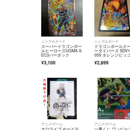
シングルカード
シングルカード
スーパードラゴンボー
ドラゴンボールス
ルヒーローズUGM8-S
ーダイバーズ SDV1
EC3バーダック
059 オレンジピッ
ロ：SH パラレル
¥3,100
¥2,899
アニメ/ゲーム
アニメ/ゲーム
ホロライブ ぬーどる
一番くじ ワンピース