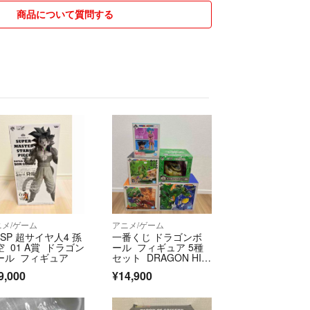
商品について質問する
ニメ/ゲーム
アニメ/ゲーム
MSP 超サイヤ人4 孫
一番くじ ドラゴンボ
空 01 A賞 ドラゴン
ール フィギュア 5種
ール フィギュア
セット DRAGON HIS
TORY 悟空 ブルマ ウ
9,000
¥14,900
ーロン 神龍 セル ベ
ジータ