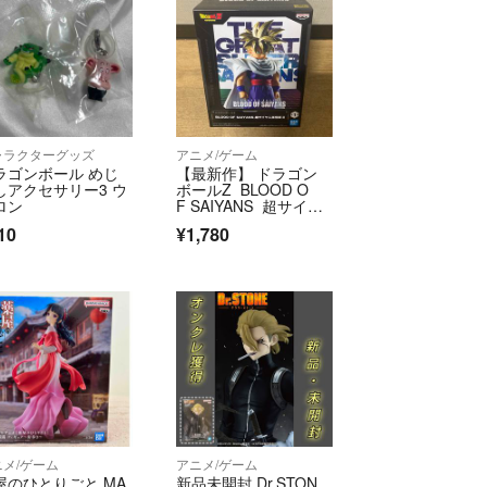
ャラクターグッズ
アニメ/ゲーム
ラゴンボール めじ
【最新作】 ドラゴン
しアクセサリー3 ウ
ボールZ BLOOD O
ロン
F SAIYANS 超サイヤ
人孫悟飯II
10
¥1,780
ニメ/ゲーム
アニメ/ゲーム
屋のひとりごと MA
新品未開封 Dr.STON