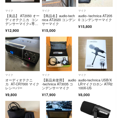
マイク
マイク
マイク
【美品】 AT2050 オー
【商品名】audio-tech
audio−technica AT205
ディオテクニカ コン
nica AT2020 コンデン
0 コンデンサーマイク
デンサーマイク+専用
サーマイク
¥15,800
ポップガード
¥12,900
¥15,000
マイク
マイク
マイク
オーディオテクニ
【新品未使用】 audio
audio-technica USB/X
カ AT-CR7000 マイク
-technica AT3035 コ
LRマイクロホン ATR2
レシーバー
ンデンサーマイク
100X-US
¥9,800
¥17,900
¥8,000