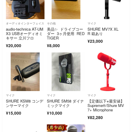
オーディオインターフェイス
その他
マイク
audio-technica AT-UM
美品✨ ドライブコー
SHURE MV7X XL
X3 USBオーディオミ
ダー 3ヶ月使用 RED
R 箱あり
キサー 立川フロ
TIGER
¥23,000
¥20,000
¥8,000
マイク
マイク
マイク
SHURE KSM8 コンデ
SHURE SM58 ダイナ
【定価以下※最安値】
ンサーマイク
ミックマイク
Supreme®/Shure MV
7+ Microphone
¥15,000
¥10,000
¥82,280