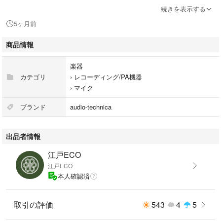
続きを表示する
入金確認より3～7日以内に発送を心掛けます。
5ヶ月前
落札後7日以内にご連絡を頂けない場合は、落札者都合のキャンセル処理
商品情報
をさせていただく可能性ございます。
楽器
できるだけ丁寧に梱包しますが、簡易包装となりますのでご了承くださ
カテゴリ
›
レコーディング/PA機器
い。
›
マイク
取り置き、専用、ゆうゆうメルカリ便はできません。
ブランド
audio-technica
毎日全商品お値下げを随時行なっておりますので、ぜひフォローしてご確
出品者情報
認下さいませ。
江戸ECO
大幅な値下げは行いません。
江戸ECO
非常識なコメント、無理な値下げ交渉などは全て削除させていただきま
本人確認済
す。
幅広いジャンルのお品物を出品させて頂いておりますが各種専門ではない
取引の評価
543
4
5
ため、お答えが難しい場合、通知が埋もれてしまったり取引メッセージや