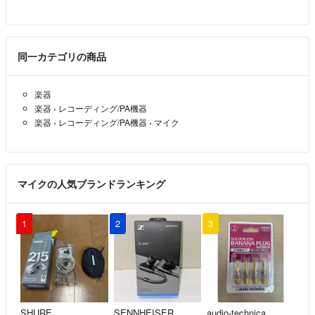
同一カテゴリの商品
楽器
楽器
›
レコーディング/PA機器
楽器
›
レコーディング/PA機器
›
マイク
マイクの人気ブランドランキング
1
2
3
SHURE
SENNHEISER
audio-technica