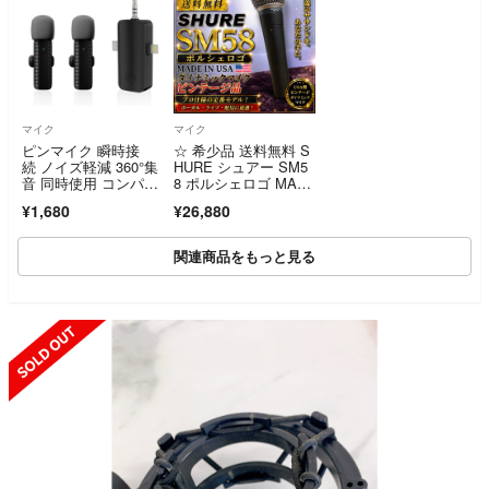
マイク
マイク
ピンマイク 瞬時接
☆ 希少品 送料無料 S
続 ノイズ軽減 360°集
HURE シュアー SM5
音 同時使用 コンパク
8 ポルシェロゴ MAD
ト スマホ
E IN USA ダイナミッ
¥1,680
¥26,880
クマイク ビンテージ
関連商品をもっと見る
SOLD OUT