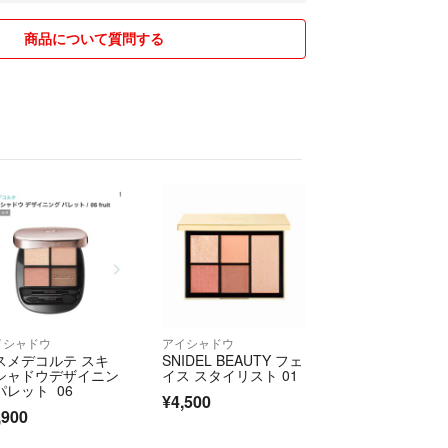
り正確に行いますが、採寸箇所により数cm単位の差
りますので寸法違いによる返品はご容赦下さい。
商品について質問する
より実物と色味が変わる場合がございます。
ません。ご理解のある方のみのご購入お願い致しま
る方、神経質な方、完璧な商品をご要望の方はご購
。
ましたら受け取り評価前にご一報をお願いします。
発送致します。
イクルの場合もあります)
、3日以内で発送しております。
連絡下さい。
送が遅れてしまう場合はお取引メッセー ジでご連
イシャドウ
アイシャドウ
スメデコルテ スキ
SNIDEL BEAUTY フェ
ップ
販売をしております
シャドウデザイニン
イス スタイリスト 01
場合はこちらから削除しますのでご了承ください
パレット 06
¥4,500
,900
ます。