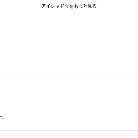
#グロウ
アイシャドウをもっと見る
#コスメ
#韓国
#CLIO
#コンビニ
#コスメ
#プチプラ
#セブン
#ローソン
ウ