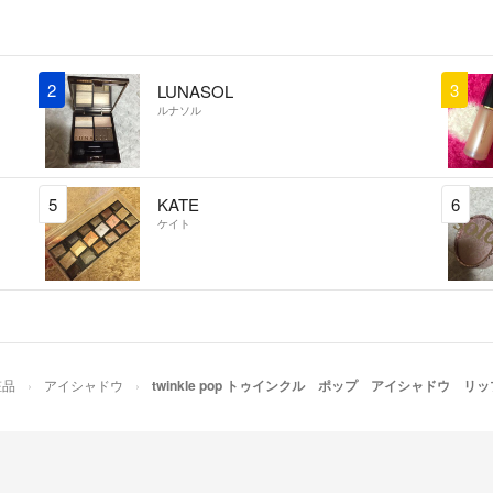
2
3
LUNASOL
ルナソル
5
KATE
6
ケイト
粧品
アイシャドウ
twinkle pop トゥインクル ポップ アイシャドウ リ