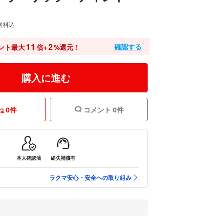
送料込
11
2
確認する
ント最大
倍+
%還元！
購入に進む
 0件
コメント 0件
本人確認済
紛失補償有
ラクマ安心・安全への取り組み