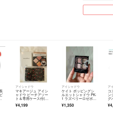
ハンドクリーム
・採寸は可能な限
柔軟剤
が生じる場合があ
洗剤
・写真光の加減に
シャンプー
・返品は原則受付
トリートメント
す。
オイル
細かい点が気にな
パック
入をお控え下さい
入浴剤
・不備等がござい
リップクリーム
□発送について
出品中です♪
・簡易的な梱包で
(梱包資材はリサ
#ケイラボ
・基本は購入後2
#Florentia
急ぎの場合はご
#アイシャドウ
・やむを得ず発
#リップ
絡致します。
#グリッター
アイシャドウ
アイシャドウ
ア
長
マキアージュ アイシ
ケイト ポッピングシ
コ
#トゥインクルポ
□他のサイトでも
ピ
ャドウ ピーチアソー
ルエットシャドウ PK-
ン
#アイパレット
他サイトで売れた
メ
ト＆専用ケース付(チ
1 ラズベリーロゼポッ
グ
ップなし）＆ミラー
プ(3.6g)
#アイシャドウ
¥4,199
¥1,350
¥4
#ティント
宜しくお願い致し