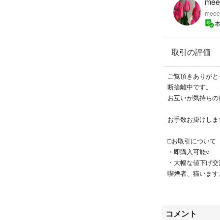
mee
キャラクター
meee
キャラクターグッ
ちいかわ
すみっコぐらし
取引の評価
ポケモン
アンパンマン
サンリオ
ご覧頂きありがと
ディズニー
断捨離中です。
Japan
お互いが気持ちの
souvenir
limited
お手数お掛けしま
コスメ
香水
□お取引について
ステーショナリー
・即購入可能○
ペット用品
・大幅な値下げ交
サプリメント
喫煙者、猫います
ベビー用品
発送の際のトラブ
リードディフュー
おまとめ購入頂い
ルームフレグラン
頂きます。
コメント
フレグランスジェ
□出品物について