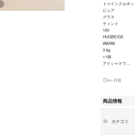
トゥインクルポッ
ピュア
グラス
ティント
100
HUGBEIGE
WARM
3.6g
×1個
アイシャドウ
パレット
グリッター
4ヶ月前
レイヤリング
アイパレット
AW
商品情報
angel
wings
5.4g×1個
カテゴリ
DB
101