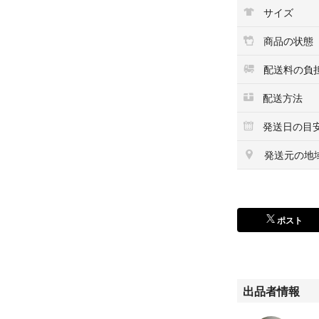
DREAMY
サイズ
BELL
COOL
商品の状態
5.4g×1個
合計3個
配送料の負
自宅保管につき神
配送方法
リサイクル包装で
発送日の目
日用品
発送元の地
洋服
電動歯ブラシ
シェーバー
ヒートブラシ
ポスト
ドライヤー
本
食玩
サーキュレーター
水筒
出品者情報
お弁当箱
おもちゃ