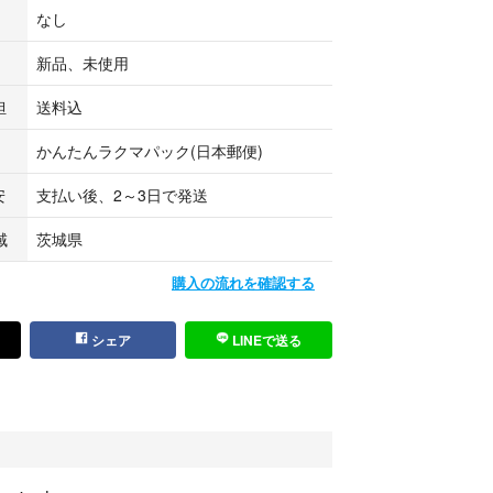
なし
新品、未使用
担
送料込
経質な方の購入はご遠慮ください
かんたんラクマパック(日本郵便)
発送する場合がございます。
安
支払い後、2～3日で発送
域
茨城県
購入の流れを確認する
シェア
LINEで送る