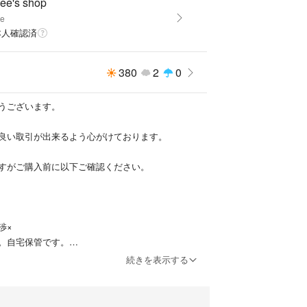
ee's shop
e
ズ
本人確認済
380
2
0
うございます。
良い取引が出来るよう心がけております。
すがご購入前に以下ご確認ください。
渉×
。自宅保管です。
ルは一切責任を負いません。
続きを表示する
ザー
た場合、送料も1回分で済むよう計算し割引かせて
ス
ル