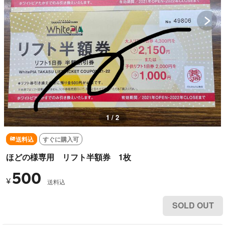
1 / 2
送料込
すぐに購入可
ほどの様専用 リフト半額券 1枚
500
¥
送料込
SOLD OUT