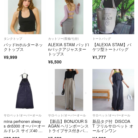
タンクトップ
カットソー(長袖/七分)
トートバッグ
パッドinホルターネッ
ALEXIA STAM パッドi
【ALEXIA STAM】バ
クトップス
nバックアジャスター
ケツ型トートバッグ
トップス
¥9,999
¥1,777
¥6,500
サロペット/オーバーオール
サロペット/オーバーオール
サロペット/オーバーオール
mina perhonen alway
【新品】BONJOUR S
新品タグ付 DISCOA
s dn5300 オーバーオー
AGAN ヘリンボーンス
T フリルサロペット オ
ルドレス サイズ40 定
トライプサス付きパン
ールインワン
価49500円 デニム コッ
ツ