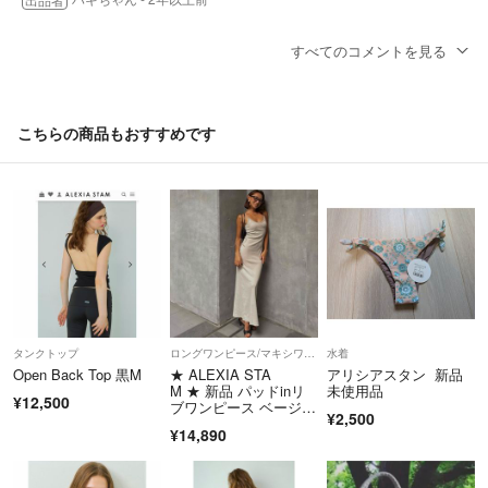
すべてのコメントを見る
初めまして！
こちら着画は可能ですか？
xxx1816xxx
- 2年以上前
こちらの商品もおすすめです
タンクトップ
ロングワンピース/マキシワンピース
水着
Open Back Top 黒M
★ ALEXIA STA
アリシアスタン 新品
M ★ 新品 パッドinリ
未使用品
¥12,500
ブワンピース ベージュ
¥2,500
M
¥14,890