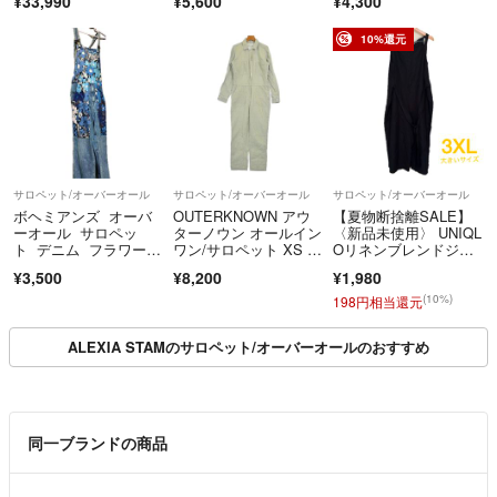
¥33,990
¥5,600
¥4,300
トンリネン ジャンパー
スカート オーバーオー
ル インディゴ ネイビ
10%還元
ー レディース ミナペ
ルホネン【中古】6-07
24M♪
サロペット/オーバーオール
サロペット/オーバーオール
サロペット/オーバーオール
ボヘミアンズ オーバ
OUTERKNOWN アウ
【夏物断捨離SALE】
ーオール サロペッ
ターノウン オールイン
〈新品未使用〉 UNIQL
ト デニム フラワー
ワン/サロペット XS カ
Oリネンブレンドジャ
柄 サイズ0
ーキ 【古着】【中古】
ンプスーツ ブラッ
¥3,500
¥8,200
¥1,980
【送料無料】
ク 3XL 大きいサイ
ズ ぽっちゃりコーデ
(10%)
198円相当還元
ALEXIA STAMのサロペット/オーバーオールのおすすめ
同一ブランドの商品