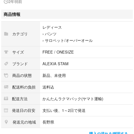
2年弱前
#アリシアスタン
#スウェード
商品情報
#秋冬コーデ
レディース
カテゴリ
›
パンツ
›
サロペット/オーバーオール
サイズ
FREE / ONESIZE
ブランド
ALEXIA STAM
商品の状態
新品、未使用
配送料の負担
送料込
配送方法
かんたんラクマパック(ヤマト運輸)
発送日の目安
支払い後、1～2日で発送
発送元の地域
長野県
購入の流れを確認する