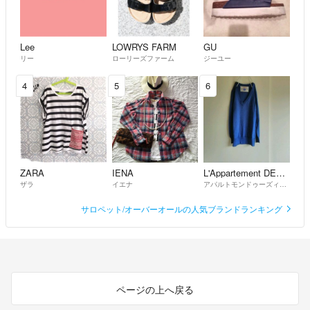
Lee
LOWRYS FARM
GU
リー
ローリーズファーム
ジーユー
4
5
6
ZARA
IENA
L'Appartement DEUXIEME CLASSE
ザラ
イエナ
アパルトモンドゥーズィエムクラス
サロペット/オーバーオールの人気ブランドランキング
ページの上へ戻る