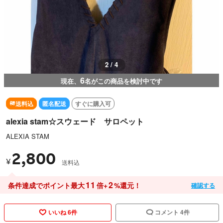
2 / 4
6
現在、
名がこの商品を検討中です
送料込
匿名配送
すぐに購入可
alexia stam☆スウェード サロペット
ALEXIA STAM
2,800
¥
送料込
11
2
条件達成でポイント最大
倍+
%還元！
確認する
いいね 6件
コメント 4件