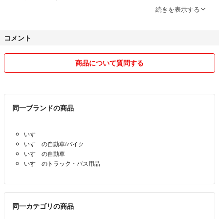
続きを表示する
お互いに気持ちの良い取り引きをしたいので末長く
コメント
宜しくお願い申し上げます🙇‍♂️
商品について質問する
同一ブランドの商品
いすゞ
いすゞの自動車/バイク
いすゞの自動車
いすゞのトラック・バス用品
同一カテゴリの商品