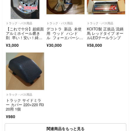
トラック・バス用品
トラック・バス用品
トラック・バス用品
【これで十分】超鏡面
デコトラ 新品 未使
KOITO製 正規品 流鏑
アルミホイール磨き
用 ウッド ハンド
馬 レッドタイプ オー
剤 早い！安い！綺
ル フォーエバーシャ
ルLEDテールランプ
麗！
ープ ビッグリグ
¥3,000
¥30,000
¥58,000
トラック・バス用品
トラック サイドミラ
ー カバー 220×220 R3
20用 1個
¥980
関連商品をもっと見る