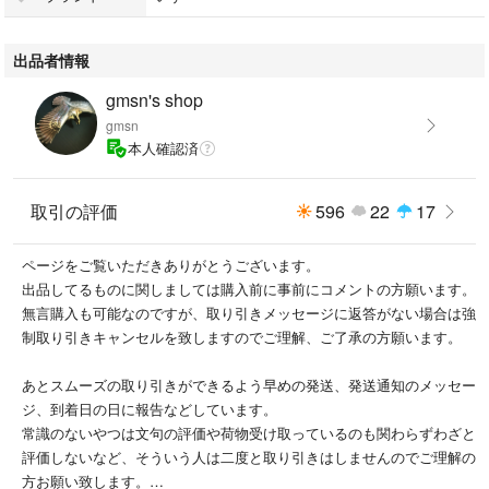
インディアンジェリー
コディサンダーソン
出品者情報
ユナイテッドアローズ
beams ビームズ
gmsn's shop
トゥモローランド
gmsn
エストネーション
本人確認済
エディフィス
ZARA ザラ
H&M
取引の評価
596
22
17
ロンハーマン
いすゞ
ページをご覧いただきありがとうございます。
日野
出品してるものに関しましては購入前に事前にコメントの方願います。
トラック内装
無言購入も可能なのですが、取り引きメッセージに返答がない場合は強
トラック
制取り引きキャンセルを致しますのでご理解、ご了承の方願います。
あとスムーズの取り引きができるよう早めの発送、発送通知のメッセー
ジ、到着日の日に報告などしています。
常識のないやつは文句の評価や荷物受け取っているのも関わらずわざと
評価しないなど、そういう人は二度と取り引きはしませんのでご理解の
方お願い致します。