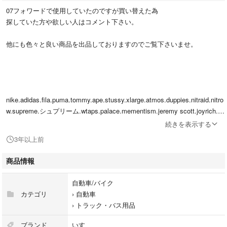
07フォワードで使用していたのですが買い替えた為
探していた方や欲しい人はコメント下さい。
他にも色々と良い商品を出品しておりますのでご覧下さいませ。
nike.adidas.fila.puma.tommy.ape.stussy.xlarge.atmos.duppies.nitraid.nitro
w.supreme.シュプリーム.wtaps.palace.mementism.jeremy scott.joyrich.an
ti social social club.vetements.vetememes.bape.fullbk.
続きを表示する
vlone.fragment design.wingrock.kenkikuchi.goros.
3年以上前
goro's.ゴローズ.elvira.pigalle.spray ground.lee.nenet.
yeezy.tady&king.kaws.original fake.under cover.jordan.junkmania.vans.bal
商品情報
enciaga.louis vuitton.gucci.タディ&キング.first arrows.鷲見太郎.シンパシ
ーオブソウル.sympathy of soul.クロムハーツ.chrome hearts.navajo.janji.J
自動車/バイク
ANJI.赤西仁
カテゴリ
›
自動車
fantasticman
›
トラック・バス用品
ファンタスティックマン
ナバホ
ブランド
いすゞ