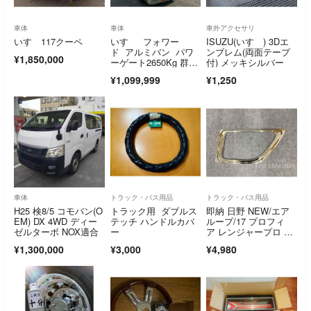
車体
車体
車外アクセサリ
いすゞ117クーペ
いすゞ フォワー
ISUZU(いすゞ) 3Dエ
ド アルミバン パワ
ンブレム(両面テープ
¥1,850,000
ーゲート2650Kg 群馬
付) メッキシルバー
県ベッド付き最終値下
¥1,099,999
¥1,250
げ
車体
トラック・バス用品
トラック・バス用品
H25 検8/5 コモバン(O
トラック用 ダブルス
即納 日野 NEW/エア
EM) DX 4WD ディー
テッチ ハンドルカバ
ループ/17 プロフィ
ゼルターボ NOX適合
ー
ア レンジャープロ メ
ッキ 安全窓
¥1,300,000
¥3,000
¥4,980