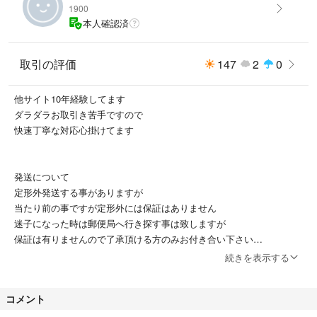
1900
本人確認済
取引の評価
147
2
0
他サイト10年経験してます
ダラダラお取引き苦手ですので
快速丁寧な対応心掛けてます
発送について
定形外発送する事がありますが
当たり前の事ですが定形外には保証はありません
迷子になった時は郵便局へ行き探す事は致しますが
保証は有りませんので了承頂ける方のみお付き合い下さい
続きを表示する
他サイトで雪が降らない地域で大雪になりかなり遅れましたが
到着しました
コメント
到着しないですっての事は過去有りません