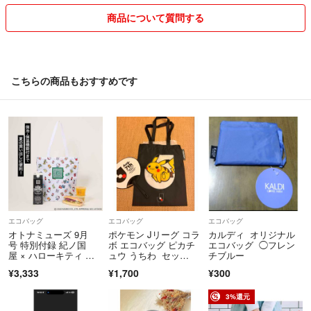
商品は基本綺麗な物しか出しません
商品について質問する
細かく状態書きますが気になる事は聞いて下さい
こちらの商品もおすすめです
エコバッグ
エコバッグ
エコバッグ
オトナミューズ 9月
ポケモン Jリーグ コラ
カルディ オリジナル
号 特別付録 紀ノ国
ボ エコバッグ ピカチ
エコバッグ ◯フレン
屋 × ハローキティ ジ
ュウ うちわ セッ
チブルー
ップ付き保冷・保温バ
ト バッグ
¥3,333
¥1,700
¥300
ッグ
3%還元