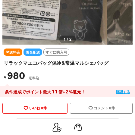
1 / 2
送料込
匿名配送
すぐに購入可
リラックマエコバッグ保冷&常温マルシェバッグ
980
¥
送料込
11
2
条件達成でポイント最大
倍+
%還元！
確認する
いいね 0件
コメント 0件