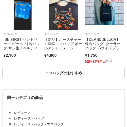
エコバッグ
エコバッグ
エコバッグ
BE:FIRST サントリ
【新品】ホースチャー
【DEAN&DELUCA】
ー 生ビール 保冷バッ
ム刺繍エコバッグ ボー
保冷バッグ クーラー
グ サン生ノベルティ50
ルアンドチェーン M
バッグ Sサイズブラッ
0缶
サイズ
ク
¥2,100
¥4,800
¥1,750
(3%)
52円相当還元
エコバッグのおすすめ
同一カテゴリの商品
レディース
レディース
›
バッグ
レディース
›
バッグ
›
エコバッグ