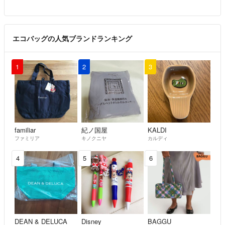
エコバッグの人気ブランドランキング
1
2
3
familiar
紀ノ国屋
KALDI
ファミリア
キノクニヤ
カルディ
4
5
6
DEAN & DELUCA
Disney
BAGGU