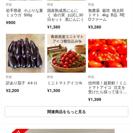
野菜
野菜
野菜
岩手県産 小ぶりな夏
国産熟成黒にんに
無農薬 栽培 桃太郎
ミョウガ 500g
く 命の実 お試し30
トマト 4kg B品 RE
日セット 黒にんにく
Oファーム
¥900
¥1,380
¥3,280
野菜
野菜
野菜
訳あり茄子 4キロ
ミニトマトアイコ1k
信州発！超新鮮！ミニ
トマトアイコ 注文を
¥2,200
¥1,300
受けたら採って送りま
す！
¥1,399
関連商品をもっと見る
SOLD OUT