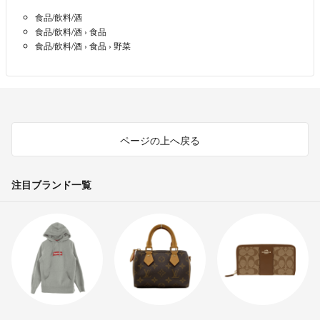
食品/飲料/酒
食品/飲料/酒
›
食品
食品/飲料/酒
›
食品
›
野菜
ページの上へ戻る
注目ブランド一覧