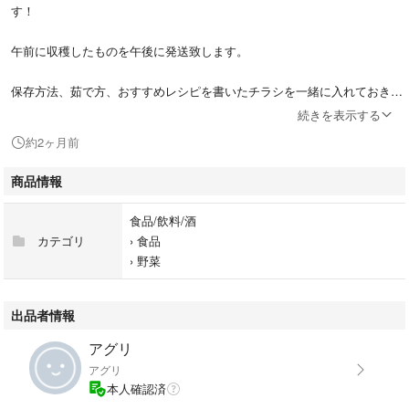
す！
午前に収穫したものを午後に発送致します。
保存方法、茹で方、おすすめレシピを書いたチラシを一緒に入れておきま
すので参考にしてみて下さい。
続きを表示する
約2ヶ月前
＊常温発送の為痛みがでる場合があります。ご了承の上ご購入お願い致し
ます。
商品情報
＊クール便をご希望の方はお知らせ下さい。
食品/飲料/酒
＊2キロや3キロご注文ご希望の方はお知らせ下さい。
カテゴリ
›
食品
›
野菜
＊市場の相場により出品時価格の変更があります。
＊北海道、沖縄の方は航空搭載致しますのでご購入後にお知らせ下さい。
出品者情報
アグリ
こちらの商品はポストに投函になりますので受け取り不要です。
アグリ
本人確認済
＊基本支払い後翌日に発送致します。