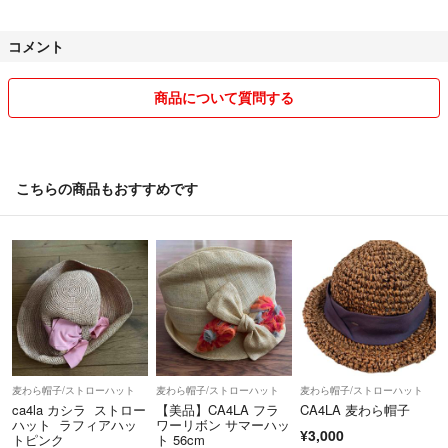
素人判断の自宅保管になりますので見落としがある場合、色、採寸の誤
コメント
差もございます。
なお発送方法の変更、別サイトにも出品しておりますので突然の削除も
ございます。
商品について質問する
お客様都合の返品はできませんので全てご了承のほど宜しくお願い致し
ます。
悪い評価について
こちらの商品もおすすめです
どちらもこちらのミスではございません。
麦わら帽子/ストローハット
麦わら帽子/ストローハット
麦わら帽子/ストローハット
ca4la カシラ ストロー
【美品】CA4LA フラ
CA4LA 麦わら帽子
ハット ラフィアハッ
ワーリボン サマーハッ
¥3,000
トピンク
ト 56cm