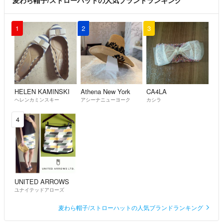
1
2
3
HELEN KAMINSKI
Athena New York
CA4LA
ヘレンカミンスキー
アシーナニューヨーク
カシラ
4
UNITED ARROWS
ユナイテッドアローズ
麦わら帽子/ストローハットの人気ブランドランキング