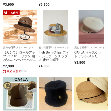
¥3,900
¥5,800
1%還元
麦わら帽子/ストローハット
麦わら帽子/ストローハット
麦わら帽子/ストローハット
【カシラ】ロールアッ
Fish Born Chips フィ
CA4LA キャスケッ
プ バイザー リボン 編
ッシュボーンチップ
ト アシンメトリー
み込み ペーパーハッ
ス 麦わら帽子
¥3,800
ト 茶ブラウン
¥7,380
¥4,000
(1%)
73円相当還元