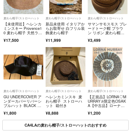
麦わら帽子/ストローハット
麦わら帽子/ストローハット
麦わら帽子/ストローハット
【未使用近】ヘレンカ
新品未使用 イタリアか
サマンサモスモス ブレ
ミンスキー Provence1
らお取寄せ 白フリル装
ードトーク帽 ブラウ
0 麦わら帽子 天然ラフ
飾麦わら帽子
ン リボン 麦わら帽
ィア ヌガー 紫外線対
子 SM2
¥17,500
¥11,999
¥3,499
策 旅行 リゾート
麦わら帽子/ストローハット
麦わら帽子/ストローハット
麦わら帽子/ストローハット
GU UNDERCOVER ア
ヘレンカミンスキ 麦
【正規品】LORNA♡M
ンダーカバーリバーシ
わら帽子 ストローハ
URRAY✰限定色OSAK
ブルハット BLACK ブ
ット 箱付き
A【中古品】ローナマ
ラック 黒
ーレイ
¥1,800
¥8,888
¥1,200
CA4LAの麦わら帽子/ストローハットのおすすめ