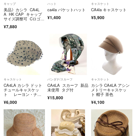
キャップ
ハット
キャスケット
美品》カシラ CA4L
ca4la バケットハット
CA4la キャスケット
A HK CAP キャップ
¥1,400
¥5,900
サイズ調整可 Cロゴチ
ャーム 茶
¥7,880
キャスケット
バンダナ/スカーフ
キャスケット
CA4LA カシラ ドット
CA4LA スカーフ 新品
カシラ CA4LA アシン
チュールキャスケッ
未使用 タグ付
メトリーキャスケッ
ト レーヨン・ナイ
ト 帽子 茶色
¥15,800
ロン ベージュ レディ
¥6,000
¥4,100
ース / 241006003143