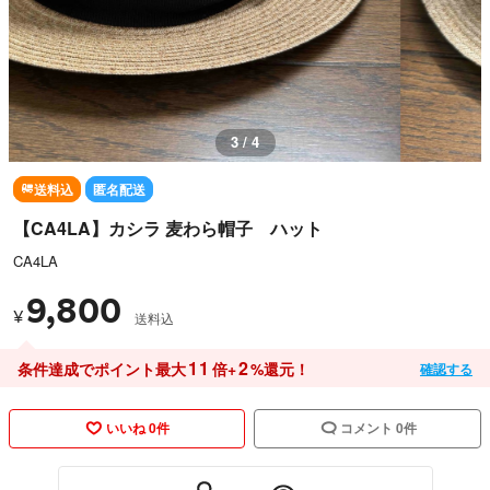
3 / 4
送料込
匿名配送
【CA4LA】カシラ 麦わら帽子 ハット
CA4LA
9,800
¥
送料込
11
2
条件達成でポイント最大
倍+
%還元！
確認する
いいね 0件
コメント 0件