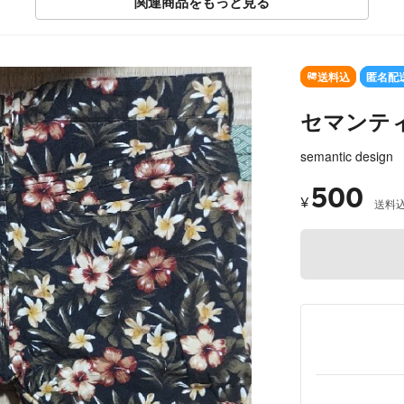
関連商品をもっと見る
SOLD OUT
送料込
匿名配
セマンテ
semantic design
500
¥
送料