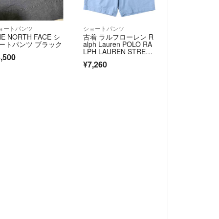
ョートパンツ
ショートパンツ
HE NORTH FACE シ
古着 ラルフローレン R
ートパンツ ブラック
alph Lauren POLO RA
LPH LAUREN STRETC
,500
H CLASSIC FIT チノシ
¥7,260
ョーツ ショートパン
ツ メンズw38相当/eaa
669464