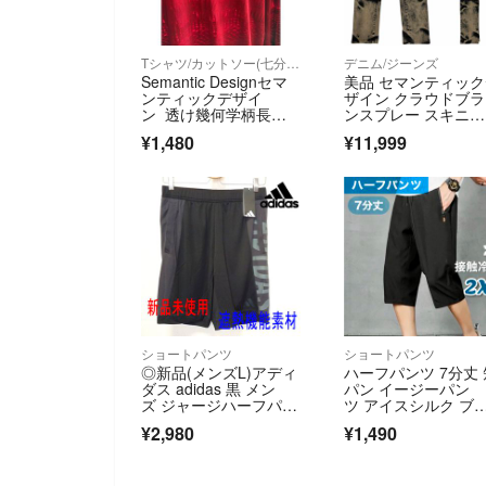
Tシャツ/カットソー(七分/長袖)
デニム/ジーンズ
Semantic Designセマ
美品 セマンティッ
ンティックデザイ
ザイン クラウドブ
ン 透け幾何学柄長袖T
ンスプレー スキニ
シャツ
ー デニム パンツ
¥1,480
¥11,999
ショートパンツ
ショートパンツ
◎新品(メンズL)アディ
ハーフパンツ 7分丈 
ダス adidas 黒 メン
パン イージーパン
ズ ジャージハーフパン
ツ アイスシルク ブ
ツ M COOL ショーツ
ック 2XL
¥2,980
¥1,490