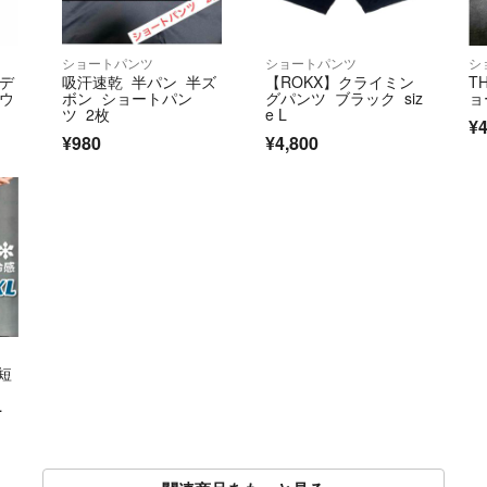
ショートパンツ
ショートパンツ
シ
クデ
吸汗速乾 半パン 半ズ
【ROKX】クライミン
T
ラウ
ボン ショートパン
グパンツ ブラック siz
ョ
ツ 2枚
e L
¥4
¥980
¥4,800
短
ラ