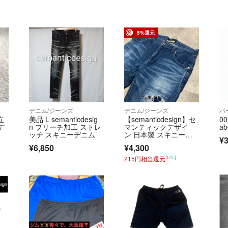
5%還元
デニム/ジーンズ
デニム/ジーンズ
パ
 立
美品 L semanticdesig
【semanticdesign】セ
00
デ
n ブリーチ加工 ストレ
マンティックデザイ
ab
ッチ スキニーデニム
ン 日本製 スキニーデ
¥3
ニム
¥6,850
¥4,300
(5%)
215円相当還元