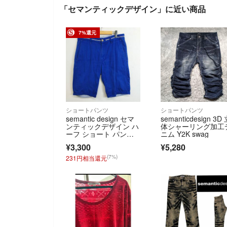
「セマンティックデザイン」に近い商品
7%還元
ショートパンツ
ショートパンツ
semantic design セマ
semanticdesign 3D
ンティックデザイン ハ
体シャーリング加工
ーフ ショート パン
ニム Y2K swag
ツ ショーツ 無地 y2
¥3,300
¥5,280
k お兄系 コットン ブル
ー L F554
(7%)
231円相当還元