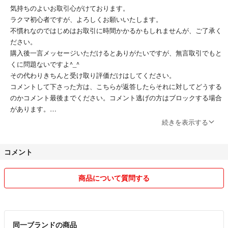
気持ちのよいお取引心がけております。
ラクマ初心者ですが、よろしくお願いいたします。
不慣れなのではじめはお取引に時間かかるかもしれませんが、ご了承く
ださい。
購入後一言メッセージいただけるとありがたいですが、無言取引でもと
くに問題ないですよ^_^
その代わりきちんと受け取り評価だけはしてください。
コメントして下さった方は、こちらが返答したらそれに対してどうする
のかコメント最後までください。コメント逃げの方はブロックする場合
があります。
ゆうパケット、ゆうパケットプラスは地域により到着が遅くなったよう
続きを表示する
なのでご了承くださいませ。2～3日ほどかかるようです。
コメント
ふつう評価について
最近の一つは購入者は取引終了まで無言、新品を丁寧に梱包、迅速に発
送して届いているのにもか変わらず１週間も受け取り評価しなくて、放
商品について質問する
置したのにもかかわらず、なぜこちらにふつうの評価❓意味がわかりま
せん。こちらは一歩譲ってよいにしたのに。
もう一つは、購入したばかりの商品を価格交渉して、簡易梱包ポスト投
函ということも、了承したにも関わらず、こちらも良心でお値下げした
同一ブランドの商品