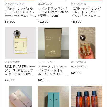
ファンデーション
ユニセックス
オイル/美容液
【新品】シンピュル
マインドフル フレグ
【2個セット】シンピ
テ アンビシャスビュ
ランス Dream Catche
ュルテ トゥーグッ
ーティーセラムファン
r 夢守り 100ml
ド シルキースムース
デーション00
オイル 新品未使用
¥5,500
¥3,300
¥6,300
オイル/美容液
トリートメント
オイル/美容液
SINN PURETEトゥー
トゥーグッド マルチ
ヘアオイル
グッドMBFピュリフ
ベネフィットオイ
¥2,000
ィケーション 50mlオ
ル ブラックストーン
イル
50ml
¥2,800
¥2,990