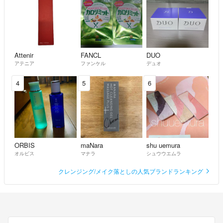
Attenir
FANCL
DUO
アテニア
ファンケル
デュオ
4
5
6
ORBIS
maNara
shu uemura
オルビス
マナラ
シュウウエムラ
クレンジング/メイク落としの人気ブランドランキング