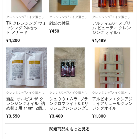
クレンジング/メイク落とし
クレンジング/メイク落とし
クレンジング/メイク落とし
TK クレンジング ウォ
雑誌の付録
アルティム8∞ スブリ
ッシング 2本セッ
ム ビューティ クレン
¥450
ト メナード
ジング オイルn
¥4,200
¥1,499
クレンジング/メイク落とし
クレンジング/メイク落とし
クレンジング/メイク落とし
新品 オルビス ザ ク
シュウウエムラ ブラ
アルビオンエクシアジ
レンジングオイル 詰
ンクロマライト&ポリ
ョイアリュールクレン
め替え用 110ml 2個セ
ッシュクレンジングオ
ジングオイル
ット
イル
¥3,550
¥3,400
¥1,300
関連商品をもっと見る