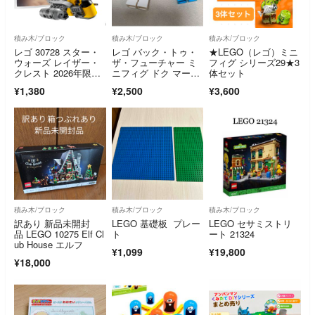
積み木/ブロック
積み木/ブロック
積み木/ブロック
レゴ 30728 スター・
レゴ バック・トゥ・
★LEGO（レゴ）ミニ
ウォーズ レイザー・
ザ・フューチャー ミ
フィグ シリーズ29★3
クレスト 2026年限
ニフィグ ドク マーテ
体セット
定 紙パック
ィ
¥1,380
¥2,500
¥3,600
積み木/ブロック
積み木/ブロック
積み木/ブロック
訳あり 新品未開封
LEGO 基礎板 プレー
LEGO セサミストリ
品 LEGO 10275 Elf Cl
ト
ート 21324
ub House エルフ
¥1,099
¥19,800
¥18,000