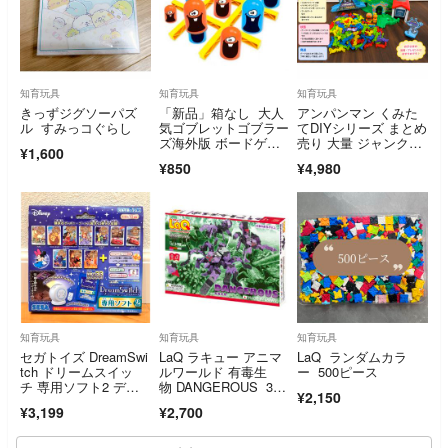
知育玩具
知育玩具
知育玩具
きっずジグソーパズ
「新品」箱なし 大人
アンパンマン くみた
ル すみっコぐらし
気ゴブレットゴブラー
てDIYシリーズ まとめ
ズ海外版 ボードゲー
売り 大量 ジャンクあ
¥1,600
ム お家時間ゲーム
り 動作良好
¥850
¥4,980
知育玩具
知育玩具
知育玩具
セガトイズ DreamSwi
LaQ ラキュー アニマ
LaQ ランダムカラ
tch ドリームスイッ
ルワールド 有毒生
ー 500ピース
チ 専用ソフト2 ディ
物 DANGEROUS 330
¥2,150
ズニー
pcs 日本製 ヨシリ
¥3,199
¥2,700
ツ YOSHIRITSU