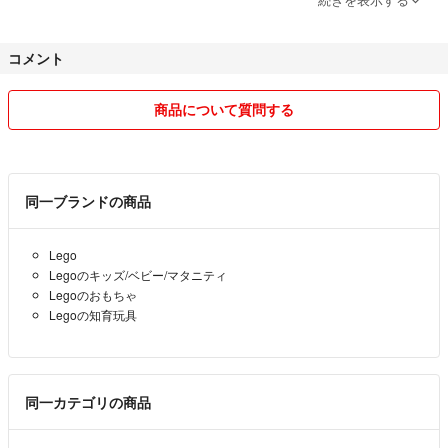
いね！納得のいくまで聞いて下さい。
★大幅なお値段交渉は致しておりません。
コメント
★注意: なるべくコンパクトに(圧縮＆折り畳み)配送するのでご了承下
さい。
★商品を受取次第評価お願い致します。
商品について質問する
だいたいは翌日に配送してます。
ラクマパックで配送出来ない物は郵便局で配送するので
平日配送になります。ご了承くださいね。
基本家にある袋などを再利用して配送致します。
同一ブランドの商品
Lego
Legoのキッズ/ベビー/マタニティ
Legoのおもちゃ
Legoの知育玩具
同一カテゴリの商品