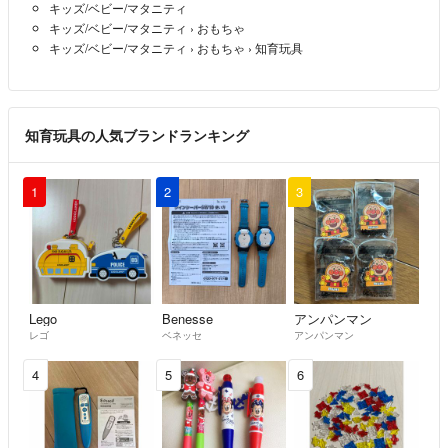
キッズ/ベビー/マタニティ
キッズ/ベビー/マタニティ
›
おもちゃ
キッズ/ベビー/マタニティ
›
おもちゃ
›
知育玩具
知育玩具の人気ブランドランキング
1
2
3
Lego
Benesse
アンパンマン
レゴ
ベネッセ
アンパンマン
4
5
6