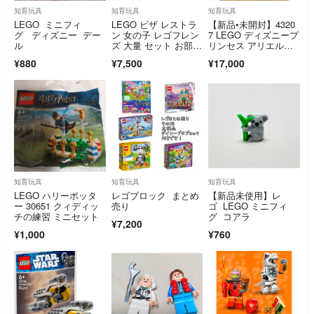
知育玩具
知育玩具
知育玩具
LEGO ミニフィ
LEGO ピザ レストラ
【新品•未開封】4320
グ ディズニー デー
ン 女の子 レゴフレン
7 LEGO ディズニープ
ル
ズ 大量 セット お部
リンセス アリエルの
屋 互換含
海のお城
¥880
¥7,500
¥17,000
知育玩具
知育玩具
知育玩具
LEGO ハリーポッタ
レゴブロック まとめ
【新品未使用】レ
ー 30651 クィディッ
売り
ゴ LEGO ミニフィ
チの練習 ミニセット
グ コアラ
¥7,200
¥1,000
¥760