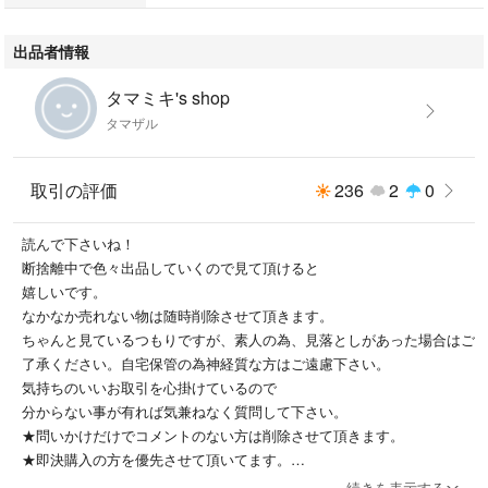
出品者情報
タマミキ's shop
タマザル
取引の評価
236
2
0
読んで下さいね！
断捨離中で色々出品していくので見て頂けると
嬉しいです。
なかなか売れない物は随時削除させて頂きます。
ちゃんと見ているつもりですが、素人の為、見落としがあった場合はご
了承ください。自宅保管の為神経質な方はご遠慮下さい。
気持ちのいいお取引を心掛けているので
分からない事が有れば気兼ねなく質問して下さい。
★問いかけだけでコメントのない方は削除させて頂きます。
★即決購入の方を優先させて頂いてます。
★受け取った商品が思ったのと違った為に評価を下げるのはやめて下さ
続きを表示する