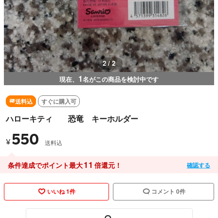
2 / 2
1
現在、
名がこの商品を検討中です
送料込
すぐに購入可
ハローキティ 恐竜 キーホルダー
550
¥
送料込
11
条件達成でポイント最大
倍還元！
確認する
いいね 1件
コメント 0件