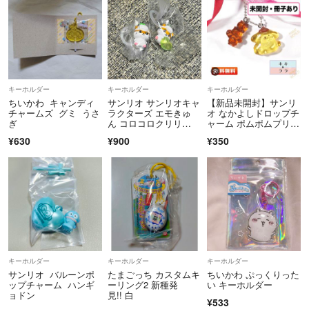
キーホルダー
キーホルダー
キーホルダー
ちいかわ キャンディ
サンリオ サンリオキャ
【新品未開封】サンリ
チャームズ グミ うさ
ラクターズ エモきゅ
オ なかよしドロップチ
ぎ
ん コロコロクリリ
ャーム ポムポムプリン
ン めじるしチャー
（ミニブック付）
¥630
¥900
¥350
ム めじるしアクセサリ
ー
キーホルダー
キーホルダー
キーホルダー
サンリオ バルーンポ
たまごっち カスタムキ
ちいかわ ぷっくりった
ップチャーム ハンギ
ーリング2 新種発
い キーホルダー
ョドン
見!! 白
¥533