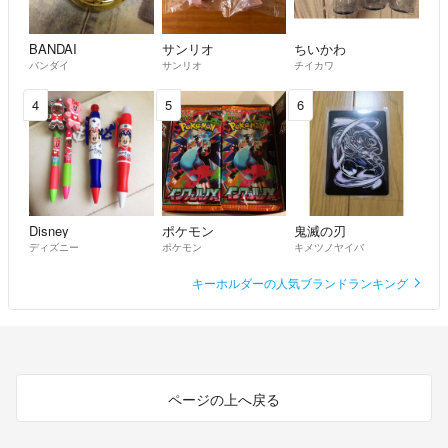
BANDAI
サンリオ
ちいかわ
バンダイ
サンリオ
チイカワ
4
5
6
Disney
ポケモン
鬼滅の刃
ディズニー
ポケモン
キメツノヤイバ
キーホルダーの人気ブランドランキング
ページの上へ戻る