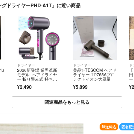
ィングドライヤーPHD-A1T」に近い商品
ドライヤー
ドライヤー
ド
lu
2026新登場 業界革新
美品✨TESCOM ヘアド
【
モデル ヘアドライヤ
ライヤー TD765Aプロ
円
ー 折り畳み式 持ち運
テクトイオン大風量
ー
び 旅行 出張
グ
¥2,490
¥5,899
¥2
関連商品をもっと見る
SOLD OUT
送料込
匿名配