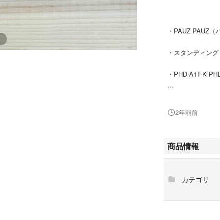
・PAUZ PAUZ
・スタンディング
・PHD-A1T-K PH
・中古品 使用感
2年弱前
・購入時期 使用
・付属品 ドライ
商品情報
・発送 簡易梱包
す。
カテゴリ