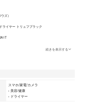
（パウズ）
ドライヤー トリュフブラック
DA1T
あり
続きを表示する
期間 詳細不明
ヤー本体 箱 取説
です。箱ごとプチプチで包んで宅急便で発送致しま
スマホ/家電/カメラ
›
美容/健康
›
ドライヤー