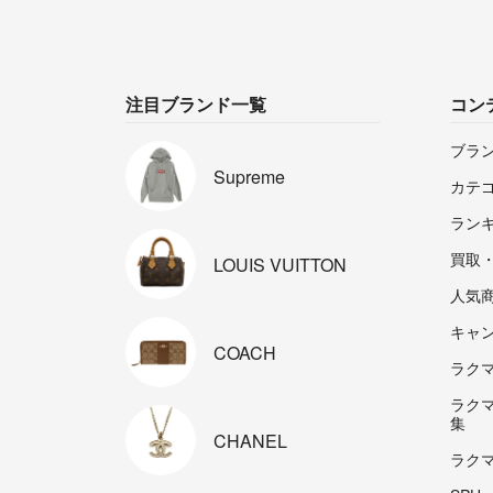
注目ブランド一覧
コン
ブラ
Supreme
カテ
ラン
買取
LOUIS
VUITTON
人気
キャ
COACH
ラクマp
ラク
集
CHANEL
ラク