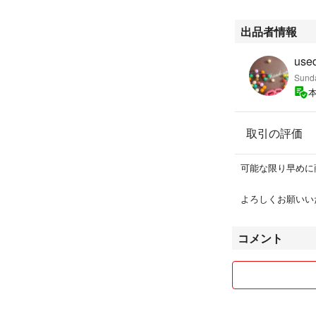
【お願い】
出品者情報
※出品している商
use
Sund
完璧を求められる
他で購入して下さ
取引の評価
または新品を定価
可能な限り早めに
※返品、返金、ク
よろしくお願いい
※すぐに『事務局
コメント
※面倒事とトラブ
お願い致します。
神経質な方の購入