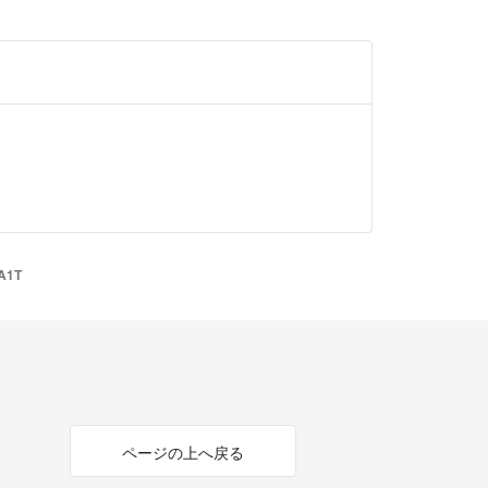
方のみ購入可能です。
した。
る面倒な方と取引をしたくないのでこの様な事を書
ん。
ん。
―――――――――
A1T
ページの上へ戻る