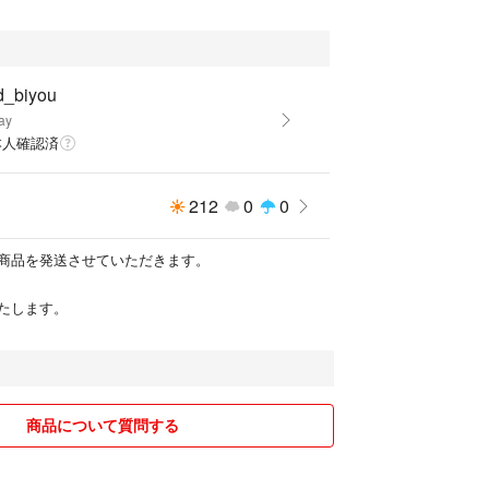
品は、あくまでも中古品になります。
d_biyou
ay
方は購入しないでくださいね。
本人確認済
い。
212
0
0
で購入して下さい。
商品を発送させていただきます。
レームにも一切対応致しません。
たします。
対応です。』などと言ってくる方も購入不可です。
ル防止のため、ご不明な点、ご質問は購入前に必ず
商品について質問する
はお控え下さい。