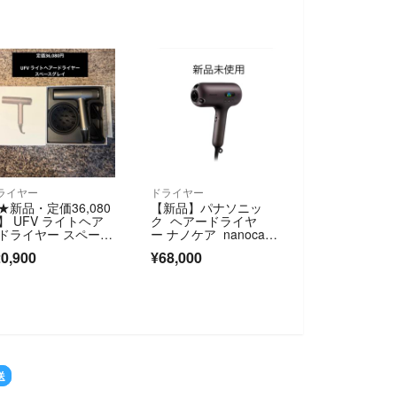
ライヤー
ドライヤー
★新品・定価36,080
【新品】パナソニッ
】 UFV ライトヘア
ク ヘアードライヤ
ドライヤー スペース
ー ナノケア nanocar
レイ
e ULTIMATE EH-NC80
0,900
¥68,000
-T
SOLD OUT
送