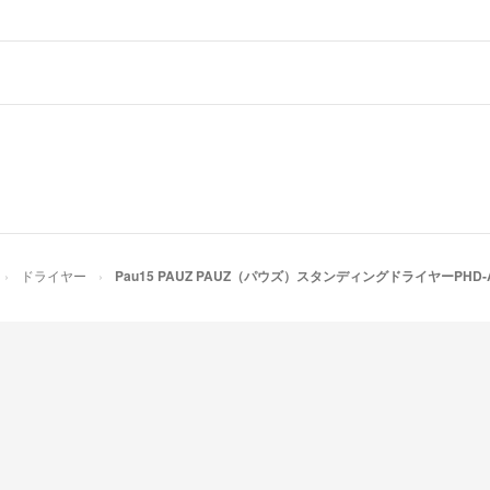
ご理解いただけた
長々と失礼致しま
たまにいらっしゃ
かないといけませ
申し訳ございませ
――――――――
ドライヤー
Pau15 PAUZ PAUZ（パウズ）スタンディングドライヤーPHD-