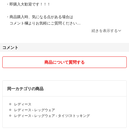
・即購入大歓迎です！！！
・商品購入時、気になる点がある場合は
コメント欄よりお気軽にご質問ください
続きを表示する
【値引きについて】
・フォローにて100円値引き！
コメント
（1000円以下の商品は割引き不可）
・購入後のお値下げはできません
商品について質問する
購入前にコメントよりお知らせください
【発送について】
・基本的には送料無料
同一カテゴリの商品
・コンパクトな形での発送
レディース
送料が1番安い方法で発送します
レディース
›
レッグウェア
その為、普通郵便になるかと思います
レディース
›
レッグウェア
›
タイツ/ストッキング
希望がある前は購入前にお知らせください！