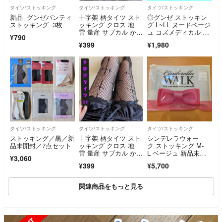
タイツ/ストッキング
タイツ/ストッキング
タイツ/ストッキング
新品 グンゼパンティ
十字架 柄タイツ スト
◎グンゼ ストッキン
ストッキング 3枚
ッキング クロス 地
グ L~LL ヌードベージ
雷 量産 サブカル かわ
ュ コズメディカル 4
¥790
いい セクシー
足 未使用品
¥399
¥1,980
タイツ/ストッキング
タイツ/ストッキング
タイツ/ストッキング
ストッキング／黒／新
十字架 柄タイツ スト
シンデレラウォー
品未開封／7点セット
ッキング クロス 地
ク ストッキング M-
雷 量産 サブカル かわ
L ベージュ 新品未開
¥3,060
いい セクシー
封
¥399
¥5,700
関連商品をもっと見る
SOLD OUT