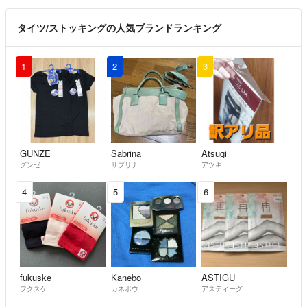
・1〜3日以内で発送
タイツ/ストッキングの人気ブランドランキング
・自宅にある梱包素材を使用してます
【最後に】
1
2
3
お顔の見えないお取り引きですので
気持ちの良い対応を心がけて参ります
どうぞよろしくお願いいたします！
GUNZE
Sabrina
Atsugi
グンゼ
サブリナ
アツギ
4
5
6
fukuske
Kanebo
ASTIGU
フクスケ
カネボウ
アスティーグ