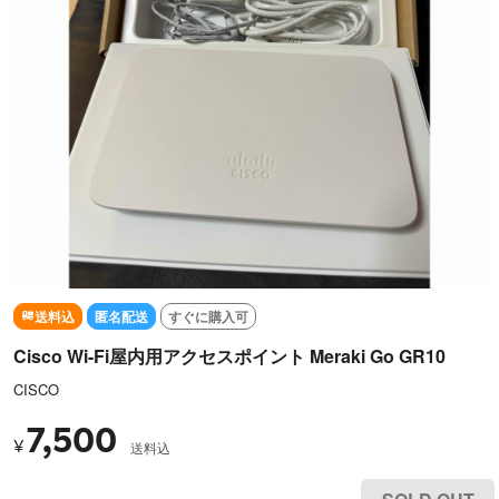
送料込
匿名配送
すぐに購入可
Cisco Wi-Fi屋内用アクセスポイント Meraki Go GR10
CISCO
7,500
¥
送料込