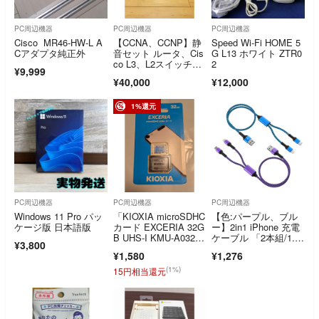
PC周辺機器
PC周辺機器
PC周辺機器
Cisco MR46-HW-L A
【CCNA、CCNP】静
Speed Wi-Fi HOME 5
Cアダプタ純正外
音セット ルータ、Cis
G L13 ホワイト ZTR0
co L3、L2スイッチ29
2
¥9,999
60
¥40,000
¥12,000
1%還元
PC周辺機器
PC周辺機器
PC周辺機器
Windows 11 Pro パッ
「KIOXIA microSDHC
【色:パープル、ブル
ケージ版 日本語版
カード EXCERIA 32G
ー】2in1 iPhone 充電
B UHS-I KMU-A032G
ケーブル 「2本組/1.2
¥3,800
(1個)」
Ｍ
¥1,580
¥1,276
(1%)
15円相当還元