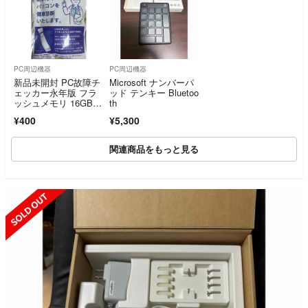
PC周辺機器
PC周辺機器
新品未開封 PC故障チ
Microsoft ナンバーパ
ェッカー永年版 フラ
ッド テンキー Bluetoo
ッシュメモリ 16GB Y
th
DDP002
¥400
¥5,300
関連商品をもっと見る
SOLD OUT