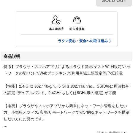
SOLD OUT
本人確認済
紛失補償有
ラクマ安心・安全への取り組み
商品説明
特徴】ブラウザ・スマホアプリによるクラウド管理/ゲストWi-Fi設定/ネッ
トワークの切り分け/Webブロッキング/利用帯域上限設定等/PoE給電
【性能】2.4 GHz 802.11b/g/n、5 GHz 802.11a/n/ac、SSID毎に周波数帯
の設定 (デュアルバンド、2.4GHzもしくは5GHz帯の指定) が可能
【推奨】ブラウザやスマホアプリから簡単にネットワーク管理をしたい
方、小規模オフィス/店舗/リモートワークで安定的なネットワークを構築
したい方にお奨めです。
【設置環境】本製品はインターネット回線やルータ機能は含まれておりま
続きを表示する