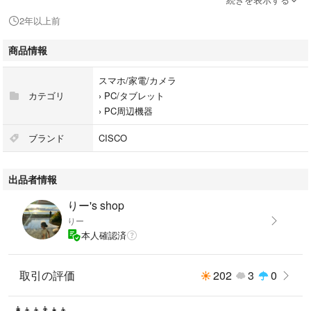
せん。サービスプロバイダ等のインターネット回線契約と、ゲートウェイ
2年以上前
となるルータ (モデム) の準備が別途必要となります。他社製品を利用して
いる既存インターネット環境 (LAN側IPv4対応 ) に本アクセスポイントを
商品情報
接続してご使用いただくことも可能です。この場合、Meraki Go の Wi-Fi
アクセスポイントのみを管理します。
スマホ/家電/カメラ
カテゴリ
›
PC/タブレット
中古品ではありますが綺麗な状態です。
›
PC周辺機器
買い替えのため出品いたします。
ブランド
CISCO
他にもシスコ出品しております。
出品者情報
りー's shop
りー
本人確認済
取引の評価
202
3
0
👩‍👦‍👦👨‍👧‍👦