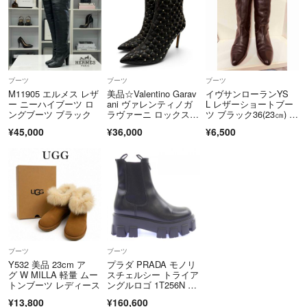
ブーツ
ブーツ
ブーツ
M11905 エルメス レザ
美品☆Valentino Garav
イヴサンローランYS
ー ニーハイブーツ ロ
ani ヴァレンティノガ
L レザーショートブー
ングブーツ ブラック
ラヴァーニ ロックスタ
ツ ブラック36(23㎝) 箱
ッズ キルティング レ
無し
¥45,000
¥36,000
¥6,500
ザー ショートブー
ツ ブラック 38 箱・保
存袋付
ブーツ
ブーツ
Y532 美品 23cm ア
プラダ PRADA モノリ
グ W MILLA 軽量 ムー
スチェルシー トライア
トンブーツ レディース
ングルロゴ 1T256N ブ
ーツ
¥13,800
¥160,600