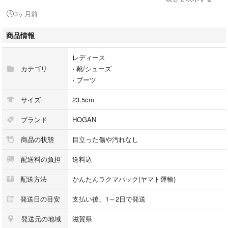
❇︎ エレガントデザイン ベルト ✨ ファー ✨
3ヶ月前
商品情報
✿Color
ブラウン
レディース
上品で素敵な色彩です✨
カテゴリ
›
靴/シューズ
›
ブーツ
✿condition
サイズ
23.5cm
良好な状態なので大活躍します✨
ブランド
HOGAN
商品の状態
目立った傷や汚れなし
✿Message
配送料の負担
送料込
【HOGAN｜Luxury Suede Long Boots】
配送方法
かんたんラクマパック(ヤマト運輸)
冬の足元に、洗練された存在感を
発送日の目安
支払い後、1～2日で発送
発送元の地域
滋賀県
しっとりとしたダークブラウンのスエードが、品格と温もりを両立✨