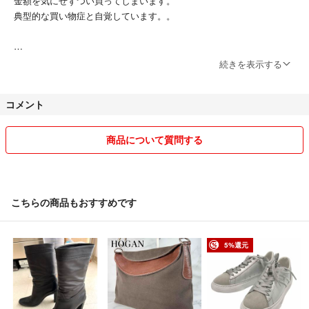
金額を気にせずつい買ってしまいます。
典型的な買い物症と自覚しています。。
探されていた方はもちろん
気に入ってくださった方は是非(^^)
そして気付けばクローゼットの中には
続きを表示する
新品や1~2回着用のみの数多くの品々が( ・∇・)
❇︎家族の物も含み◎
コメント
クローゼット整理のため出品いたしました♪
❁*·⑅❁*·⑅❁*·⑅❁*·⑅❁*·⑅❁*·⑅❁*·⑅❁* ❁*·⑅❁
その為、クローゼットで眠ったままよりも
商品について質問する
他にも 秋服 冬服 秋冬 レディースファッション
気に入ってくださる方に
大人カジュアル 旅コーデ きれいめコーデ
お譲りさせて頂くことにしました✨
ママコーデ 通勤コーデ 大人可愛い など
レディース S M L 多数出品しております⭐️
こちらの商品もおすすめです
#MAKIコレクションはこちら！
⭐️ご購入について
写真の追加等も致しますので、ご不明点は予めコメントをお願い致しま
5%還元
ぜひご覧ください(*゜▽゜*)
す。また、アイテムによっては撮影時の光の加減やお使いの端末等によ
り、実際の色味よりも掲載写真が明るく視える場合が御座いますことご
了承願います✨