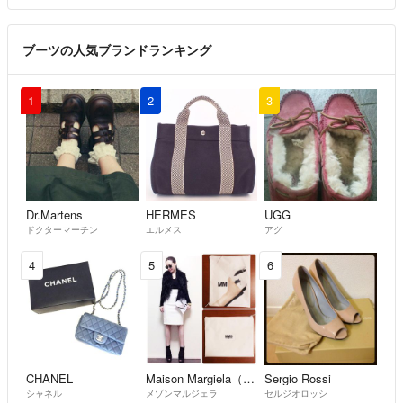
ブーツの人気ブランドランキング
1
2
3
Dr.Martens
HERMES
UGG
ドクターマーチン
エルメス
アグ
4
5
6
CHANEL
Maison Margiela（旧Maison Martin Margiela）
Sergio Rossi
シャネル
メゾンマルジェラ
セルジオロッシ