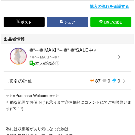
購入の流れを確認する
シャフトを包むストラップデザインと、トップに輝くシルバーバックル
が、クラシックな中にモードなエッセンスを添えます。
ポスト
シェア
LINEで送る
出品者情報
デザインとしてのふわりと柔らかなファーライニングがコーディネートを
格上げします✨
❁*·⑅❁ MAKI *·⑅❁* ❁*SALE中⭐️
⭐️❁*·⑅ MAKI *·⑅❁⭐️
本人確認済
どんなスタイルにも寄り添いながら、足元からラグジュアリーを演出する
一足
取引の評価
87
0
0
都会的な装いにも、ナチュラルなコーデにも。
✨✨⭐️Purchase Welcome⭐️✨✨
歩くたびに、あなたの美意識が香る。
可能な範囲でお値下げも承ります◎お気軽にコメントにてご相談願いま
す(*´∇｀*)
デザイン × 色彩 × シルエット × ブランド力
どれをとっても非常に素敵な仕上がりで
私には収集癖があり気になった物は
高級感溢れる スエードブーツ です⭐️