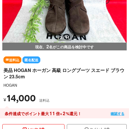
3 / 11
2
現在、
名がこの商品を検討中です
送料込
匿名配送
美品 HOGAN ホーガン 高級 ロングブーツ スエード ブラウ
ン 23.5cm
HOGAN
14,000
¥
送料込
11
2
条件達成でポイント最大
倍+
%還元！
確認する
いいね 2件
コメント 0件