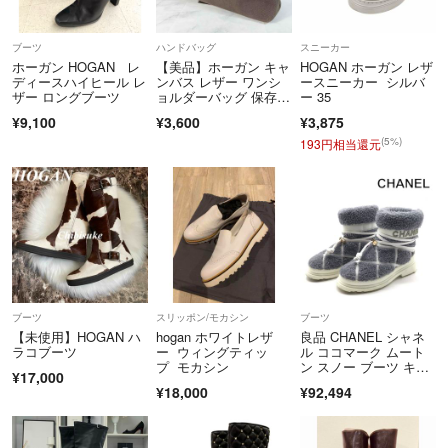
⭐️お品の状態について
ブーツ
ハンドバッグ
スニーカー
あくまでも主観に基づいて設定させて頂いております。
ホーガン HOGAN レ
【美品】ホーガン キャ
HOGAN ホーガン レザ
フリマアプリという観点から予めご了承願います✨
ディースハイヒール レ
ンバス レザー ワンシ
ースニーカー シルバ
ザー ロングブーツ
ョルダーバッグ 保存袋
ー 35
付き
¥9,100
¥3,600
¥3,875
(5%)
193円相当還元
⭐️喫煙・ペットの有無について
非喫煙でペットもおりません✨
⭐️フォローについて
相互フォロー大歓迎⭕️
ブーツ
スリッポン/モカシン
ブーツ
上記以外の事につきましても
【未使用】HOGAN ハ
hogan ホワイトレザ
良品 CHANEL シャネ
お気軽にコメント願います♪
ラコブーツ
ー ウィングティッ
ル ココマーク ムート
プ モカシン
ン スノー ブーツ キル
¥17,000
ティング グレー 23c
¥18,000
¥92,494
m ブランド 靴 レディ
気持ちの良いやり取りができればと思いますので宜しくお願い申し上げ
ース h850
ます✨