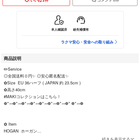
本人確認済
紛失補償有
ラクマ安心・安全への取り組み
商品説明
✏️Service
◎全国送料０円✨ ◎安心匿名配送✨
✿Size EU 36ハーフ ( JAPAN 約 23.5cm )
✿高さ40cm
#MAKIコレクションはこちら！
❁*·⑅❁*·⑅❁*·⑅❁*·⑅❁*·⑅❁*·⑅❁*·⑅❁* ❁*·⑅❁
✿ Item
HOGAN ホーガン
❇︎ 高級 レザーブーツ ロングブーツ ✨
続きを表示する