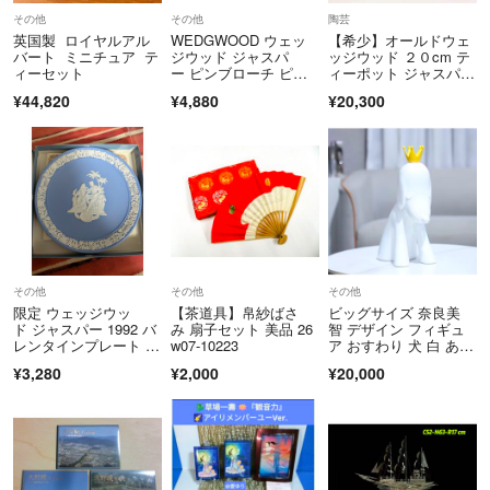
https://fril.jp/ts/official/law/a078/#return_policy
その他
その他
陶芸
英国製 ロイヤルアル
WEDGWOOD ウェッ
【希少】オールドウェ
バート ミニチュア テ
ジウッド ジャスパ
ッジウッド ２０cm テ
ィーセット
ー ピンブローチ ピン
ィーポット ジャスパー
バッジ アクセサリ
ウェア マット
¥44,820
¥4,880
¥20,300
ー ライトブルー系×ゴ
ールド系 DL2459
その他
その他
その他
限定 ウェッジウッ
【茶道具】帛紗ばさ
ビッグサイズ 奈良美
ド ジャスパー 1992 バ
み 扇子セット 美品 26
智 デザイン フィギュ
レンタインプレート 箱
w07-10223
ア おすわり 犬 白 あお
付
もり犬 アート 置物 大
¥3,280
¥2,000
¥20,000
きい オブジェ