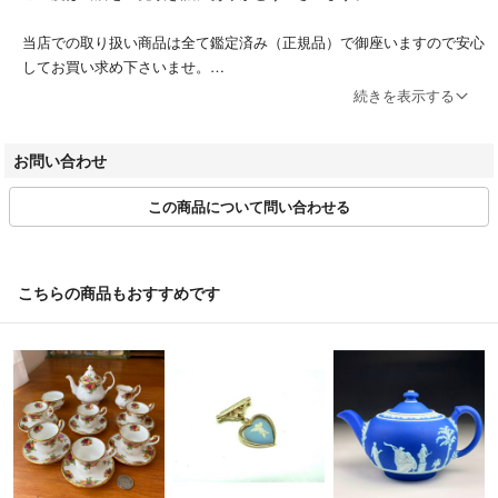
当店での取り扱い商品は全て鑑定済み（正規品）で御座いますので安心
してお買い求め下さいませ。
皆様のブランドライフを応援致します。
続きを表示する
営業日時 10:00～12:00 13:00～17:00（土日祝休み）
お問い合わせ
第305521507463号/東京都公安委員会 /古物商許可証
この商品について問い合わせる
適格請求書登録番号 T2011501020797
※商品の発送は入金確認後、３営業日以内となります。
※発送の日時指定は承っておりません。
こちらの商品もおすすめです
※商品のラッピングは行っておりません。
※お客様都合によるキャンセルは原則お受けしておりません。
＝＝＝＝＝＝＝＝＝＝＝＝＝＝
こちらのアカウントはラクマ公式パートナーの株式会社peaceによって
運営されています。
▼特商法
https://fril.jp/ts/official/law/a078/
▼返品特約