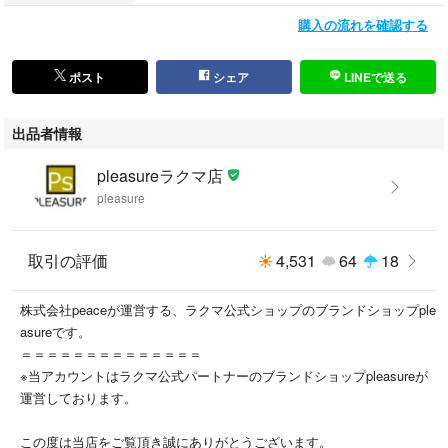
（古物許可証第305521507463東京都公安委員会）
購入の流れを確認する
All the products currently on sale are genuine and authentic.
(Used Goods License No. 305521507463)
ポスト
シェア
LINEで送る
出品者情報
pleasureラクマ店
pleasure
取引の評価
4,531
64
18
株式会社peaceが運営する、ラクマ公式ショップのブランドショップple
asureです。
＝＝＝＝＝＝＝＝＝＝＝＝＝＝
※当アカウントはラクマ公式パートナーのブランドショップpleasureが
運営しております。
この度は当店をご覧頂き誠にありがとうございます。