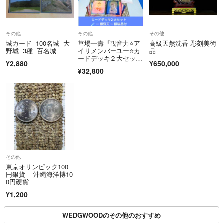
その他
その他
その他
城カード 100名城 大
草場一壽『観音力⭐ア
高級天然沈香 彫刻美術
野城 3種 百名城
イリメンバーユー⭐カ
品
ードデッキ２大セッ
¥2,880
¥650,000
ト』藤飛天❇️額装品付
¥32,800
その他
東京オリンピック100
円銀貨 沖縄海洋博10
0円硬貨
¥1,200
WEDGWOODのその他のおすすめ