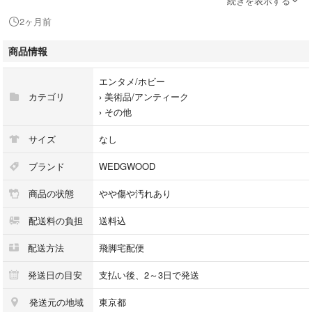
続きを表示する
シリアル及び刻印：
2ヶ月前
状態：使用感小 擦れ小 くすみ
色移り小
商品情報
エンタメ/ホビー
□□□ 状態ランクについて □□□
カテゴリ
›
美術品/アンティーク
›
その他
【N】 新品
【S】 未使用品（展示品など）
サイズ
なし
【A】 傷汚れが少なく状態の良い商品
【B】 程よい使用感や多少の傷、汚れはあるが程度良好の商品
ブランド
WEDGWOOD
【C】 使用感の他、目立つ傷や汚れが見れる商品
商品の状態
やや傷や汚れあり
【D】 かなり大きな痛みがある難あり商品
※記載させていただきました状態説明・ランクは、あくまで弊社基準にて
配送料の負担
送料込
判断したものとなります。
その為、個人差による主観の差が生じる場合も御座いますので、あらかじ
配送方法
飛脚宅配便
めご了承頂いた上で、ご検討下さいませ。
発送日の目安
支払い後、2～3日で発送
pleasure（株式会社peace）が販売しています。
発送元の地域
東京都
出品中の商品につきましては全て正規品(本物）でございます。