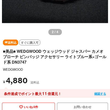
3 / 4
送料込
すぐに購入可
■美品■ WEDGWOOD ウェッジウッド ジャスパー カメオ
ブローチ ピンバッジ アクセサリー ライトブルー系×ゴール
ド系 DN3747
WEDGWOOD
4,880
¥
送料込
11
条件達成でポイント最大
倍還元！
確認する
いいね 0件
お問い合わせ