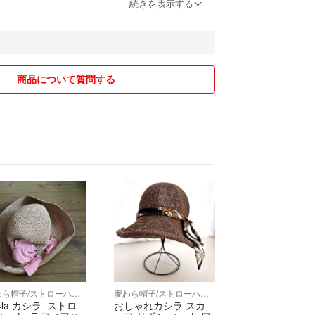
額から『10%OFF』
続きを表示する
必ず「購入前」にコメントをお願いします。システ
格変更はできません。おまとめの際は専用ページを
商品について質問する
の方へ
維持について】
ピースの品質を維持するため、記載事項以外の追加
要望にはお控えいただいております。 現状の掲載写
判断いただけますよう、ご理解とご協力をお願い申
の特性】
不具合（スレ・シワ・小さなほつれ等）がある場合
古品の性質をご理解いただける方のみご購入くださ
麦わら帽子/ストローハット
麦わら帽子/ストローハット
4la カシラ ストロ
おしゃれカシラ スカ
】