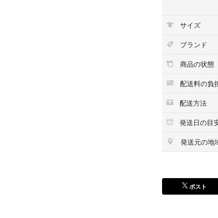
[サイズ: 56cm]
・ブリム（つば）: 
サイズ
・高さ: 約10cm
(素人採寸のため
ブランド
[状態]
商品の状態
スカーフを頭の上
保管に伴うごくわ
配送料の負
簡単に整えていた
配送方法
#Babelboon_A
発送日の目
帽子 #リボンハッ
発送元の地
ポスト