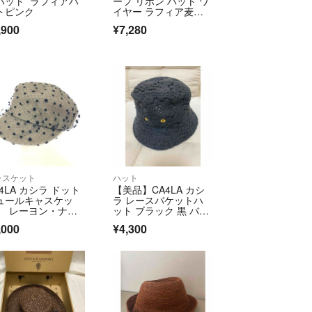
ハット ラフィアハ
ーフ リボン ハット ワ
トピンク
イヤー ラフィア麦わ
ら帽子 茶 黒
在庫あり。交渉中でも先着順となります。
,900
¥7,280
考慮した適正価格のため、提示価格（またはフォロ
をお願いします。
て鑑定済みの正規品です。ご安心ください。
引完了品は定期的に削除しています。梱包の丁寧さ
」**をご参考ください。
ャスケット
ハット
4LA カシラ ドット
【美品】CA4LA カシ
ュールキャスケッ
ラ レースバケットハ
め、写真・本文に納得された方のみご購入くださ
 レーヨン・ナイ
ット ブラック 黒 バケ
ン ベージュ レディ
ハ
,000
¥4,300
 / 241006003143
のみのユーザー名の方は、購入前に一度コメントを
は、お支払い予定日をお知らせください。