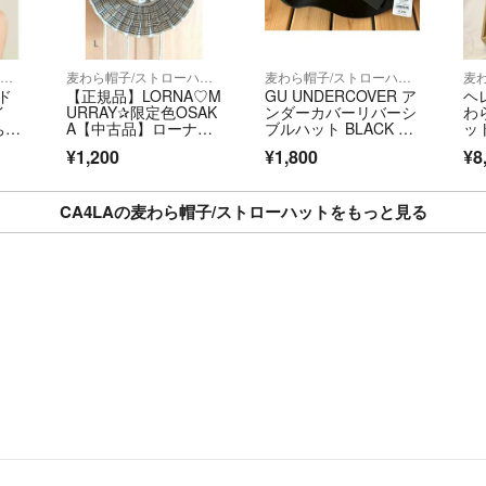
【配送・保管】
麦わら帽子/ストローハット
麦わら帽子/ストローハット
麦わら帽子/ストローハット
全品送料無料 / 
ド
【正規品】LORNA♡M
GU UNDERCOVER ア
ヘ
イ
URRAY✰限定色OSAK
ンダーカバーリバーシ
わ
型崩れを抑えるた
ちゃ
A【中古品】ローナマ
ブルハット BLACK ブ
ッ
使用
ーレイ
ラック 黒
赦ください）。
¥1,200
¥1,800
¥8
ま
迅速・丁寧な対応
CA4LAの麦わら帽子/ストローハットをもっと見る