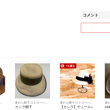
3点目以降：合計金
⚠️ 【重要】
コメント
割引希望の方は、
ム上、購入後の価
作成いたします。
⚠️ ご購入検討中
【コンディション
貴重なアーカイブ
撮影や再採寸のご
真と説明文にてご
1%還元
し上げます。
【ヴィンテージ品
経年による微細な
がございます。中
い。
麦わら帽子/ストローハット
麦わら帽子/ストローハット
麦わら帽子/ストローハット
カシラ帽子
【カシラ】チュール×
ca
【お取引のルール