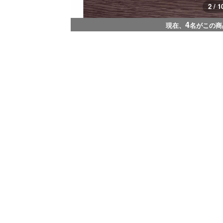
3 / 1
4
現在、
名がこの商