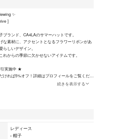
iewing ✨
ive ]
子ブランド、CA4LAのサマーハットです。
げな素材に、アクセントとなるフラワーリボンがあ
愛らしいデザイン。
これからの季節に欠かせないアイテムです。
引実施中 ★
だければ5%オフ！詳細はプロフィールをご覧くださ
続きを表示する
い丁寧な作りと洗練されたシルエット。
われたフラワーリボンが、フェミニンで華やかな印
よく、日差しをカバーしながらエレガントに決まり
レディース
›
帽子