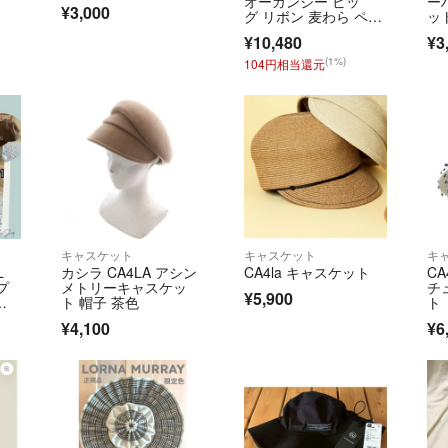
オーガンジー ビッ
ー
¥3,000
グ リボン 麦わら ペー
ッ
パーハット 白×黒
即購入OK：全品
¥10,480
¥3
(1%)
104円相当還元
価格交渉：相場を
ー割）でのご検討
正規品保証：すべ
ショップ整理：取
等は**「評価一覧
キャスケット
キャスケット
キ
【お願い事項】
L
カシラ CA4LA アシン
CA4la キャスケット
CA
プ
メトリーキャスケッ
チ
¥5,900
トラブル防止のた
ゴ
ト 帽子 茶色
ト
ロ
い。
¥4,100
¥6
ース
評価0の方、数字
お願いします。
コンビニ払いの方