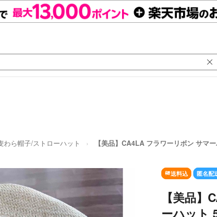
麦わら帽子/ストローハット
【美品】CA4LA フラワーリボン サマーハ
送料込
匿名配
【美品】C
ーハット 5