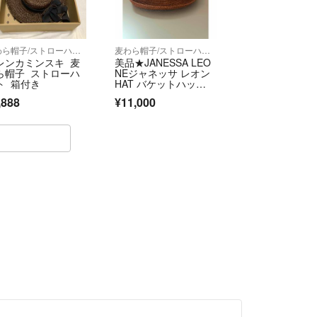
麦わら帽子/ストローハット
麦わら帽子/ストローハット
ペット・喫煙なし。
レンカミンスキ 麦
美品★JANESSA LEO
ら帽子 ストローハ
NEジャネッサ レオン
め丁寧な梱包を心がけております（畳みシワはご容
ト 箱付き
HAT バケットハッ
ト 麦わら帽子
,888
¥11,000
を心がけます。素敵なご縁がありますように。