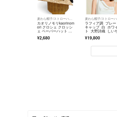
麦わら帽子/ストローハット
カオリノモリkaorinom
ラフィア調 ブレー
ori クロシェ クロッシ
キャップ 白 ホワ
ェ ペーパーハット 麦
ト 大野詩織 しい
わら帽子 キャペリ
ん mamot 新品未
¥2,680
¥19,800
ン レディース 春夏 リ
品 ブラックもあり
ボン 着脱
す