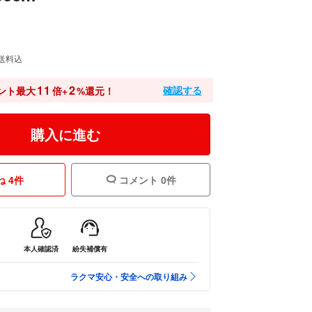
送料込
11
2
確認する
ント最大
倍+
%還元！
購入に進む
 4件
コメント 0件
本人確認済
紛失補償有
ラクマ安心・安全への取り組み