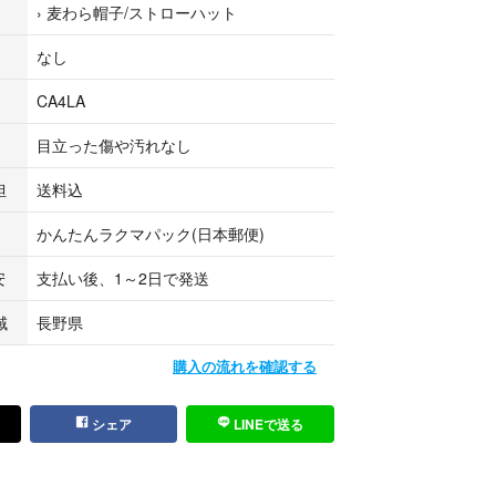
›
麦わら帽子/ストローハット
5.3cm
なし
多少の誤差はご了承ください)
CA4LA
目立った傷や汚れなし
から一度着用したのみの極美品です。
ずかなシワがございますが、スチームやアイロンで
担
送料込
だけます。
かんたんラクマパック(日本郵便)
rchive #CA4LA #カシラ #サマーハット #麦わら帽子 #
安
支払い後、1～2日で発送
ト #夏コーデ #紫外線対策 #大人カジュアル
域
長野県
購入の流れを確認する
シェア
LINEで送る