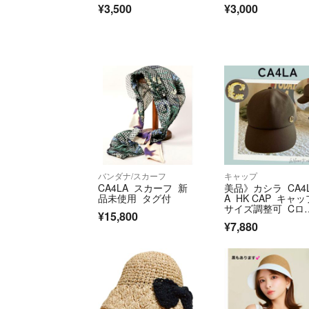
¥3,500
¥3,000
バンダナ/スカーフ
キャップ
CA4LA スカーフ 新
美品》カシラ CA4
品未使用 タグ付
A HK CAP キャッ
サイズ調整可 Cロ
¥15,800
チャーム 茶
¥7,880