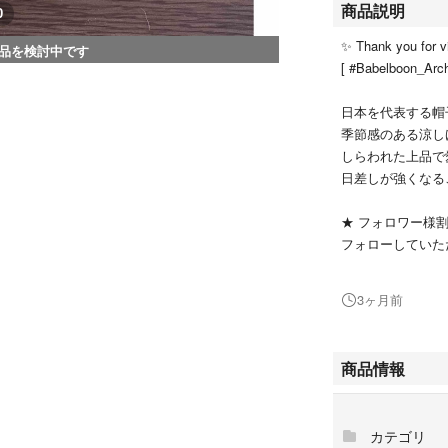
商品説明
0
✨ Thank you for v
品を検討中です
[ #Babelboon_Arch
日本を代表する帽
季節感のある涼し
しらわれた上品で
日差しが強くなる
★ フォロワー様割
フォローしていた
い。
3ヶ月前
■ 商品のポイント
・CA4LAらし
・サイドにあしら
商品情報
象を与えます。
・つばの長さも程
ます。
カテゴリ