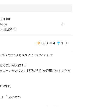
elboon
lboon
本人確認済
333
4
1
をご覧いただきありがとうございます ✨
とめ買いがお得！】
ォローいただくと、以下の割引を適用させていただ
%OFF』
：『10%OFF』