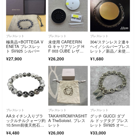
ブレスレット
ブレスレット
ブレスレット
極美品⭐️BOTTEGA V
未使用 CAREERIN
304/ステンレス２連キ
ENETA ブレスレッ
G キャリアリング H
ヘイ／シルバーブレス
ト SV925 シルバー
F 003 CUBE レザ
レット／新品／未使
ー ブレスレット #HF0
用
¥27,900
¥26,200
¥1,680
03 藤原ヒロシ ブラッ
ク
ブレスレット
ブレスレット
ブレスレット
AAタイチン入りブラ
TAKAHIROMIYASHIT
グッチ GUCCI ダブ
ックルチルクォーツ約
A TheSoloist. ブレス
ル ドッグタグ ブレス
10.5mm前後天然石ブ
レット
レット SV925 オール
レスレットLサイズプ
ド
¥4,480
¥26,000
¥33,000
ライム