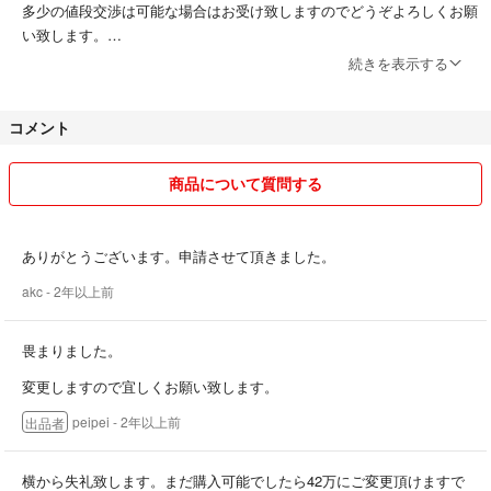
多少の値段交渉は可能な場合はお受け致しますのでどうぞよろしくお願
い致します。
続きを表示する
上記のご理解頂き、すり替え等のトラブル防止のため原則ノークレー
ム、ノーリターンでお取引願います。
コメント
商品について質問する
ありがとうございます。申請させて頂きました。
akc
- 2年以上前
畏まりました。
変更しますので宜しくお願い致します。
peipei
- 2年以上前
出品者
横から失礼致します。まだ購入可能でしたら42万にご変更頂けますで