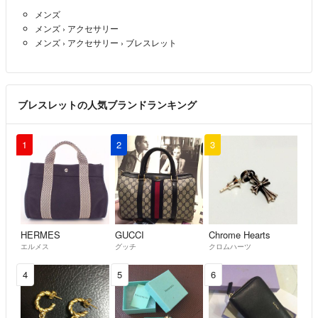
申し訳ございません。
メンズ
メンズ
›
アクセサリー
peipei
- 2年以上前
出品者
メンズ
›
アクセサリー
›
ブレスレット
お返事ありがとうございます。
シルバーは925ですか、それとも800ですか。
ブレスレットの人気ブランドランキング
Alc3%
- 2年以上前
素材はシルバーです。
1
2
3
ご希望の金額などはございますでしょうか？？
peipei
- 2年以上前
出品者
コメント失礼いたします、素材を確認したいです。
HERMES
GUCCI
Chrome Hearts
そして、お値下げは考えて頂けますでしょうか。どうぞよろしくお願
エルメス
グッチ
クロムハーツ
いいたします。
4
5
6
Alc3%
- 2年以上前