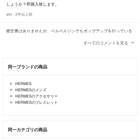
しょうか？即購入致します。
akc
- 2年以上前
鑑定書はありませんが、ベルベルジンでもポップアップを行っている
有名なエルメスビンテージのコレクターの方から購入した物です。
すべてのコメントを見る
40万円までは少々厳しいのですが、42万円でしたら何とか頑張りま
す。
5%オフクーポン併用出来るかと思いますのでそちらで実質40万円切
るかと思います。
同一ブランドの商品
peipei
- 2年以上前
出品者
HERMES
HERMESのメンズ
鑑定書付きですか、400,000円の価格で購入でよろしいでしょうか。
HERMESのアクセサリー
どうぞよろしくお願いいたします。
HERMESのブレスレット
Alc3%
- 2年以上前
初期の物なので800の可能性もあるかと思いますが、そこまでは分か
同一カテゴリの商品
りかねます。