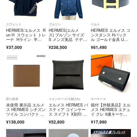
スウェット
ブルゾン
ベルト
HERMES/エルメス R
HERMES(エルメ
HERMES エルメス コ
un H スウェット トレ
ス) ブルゾン サイズ
ンスタンス Hバック
ーナ Hライン 半
S メンズ美品 テディ
ル ゴールド金具 U刻
袖 現行
ブルゾン パッチ 6577
印 トリヨンクレマン
¥37,000
¥238,500
¥61,490
75HA インディゴ（ネ
ス レザーベルト ブラ
イビー） 長袖/春/秋/
ック/ゴールド
クルー・ド・セル コ
ットン
折り財布
コインケース/小銭入れ
キーケース
未使用 展示品 エルメ
エルメス HERMES バ
箱付【外観美品】エル
ス HERMES シチズン
スティア コインケー
メス HERMES エテュ
ツイル コンパクト 二
ス スイフト X刻印 ノ
イ クレ 6連キーケー
つ折り 財布 エバーカ
ワール THE NATUR
ス KEY CASE
¥138,000
¥52,800
¥17,990
ラー ベージュドゥワ
E OF MEN【中古】
イマール U刻印 90335
492