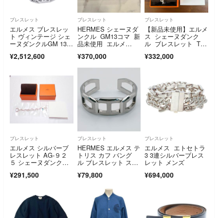
ブレスレット
ブレスレット
ブレスレット
エルメス ブレスレッ
HERMES シェーヌダ
【新品未使用】エルメ
ト ヴィンテージ シェ
ンクル GM13コマ 新
ス シェーヌダンク
ーヌダンクルGM 13コ
品未使用 エルメ
ル ブレスレット TG
マ SV800シルバー HE
ス ブレスレット
M12
¥2,512,600
¥370,000
¥332,000
RMES Chaine d'Ancr
e ジュエリー
ブレスレット
ブレスレット
ブレスレット
エルメス シルバーブ
HERMES エルメス テ
エルメス エトセトラ
レスレット AG-９２
トリス カフ バング
3 3連シルバーブレス
５ シェーヌダンク
ル ブレスレット ステ
レット メンズ
ル GM １２ 新品未使
ンレススチール T4刻
¥291,500
¥79,800
¥694,000
用 真空パック
印 メンズ【中古】