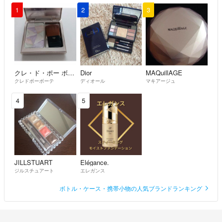
1
2
3
クレ・ド・ポー ボーテ
Dior
MAQuillAGE
クレドポーボーテ
ディオール
マキアージュ
4
5
JILLSTUART
Elégance.
ジルスチュアート
エレガンス
ボトル・ケース・携帯小物の人気ブランドランキング