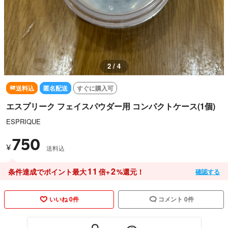
3 / 4
送料込
匿名配送
すぐに購入可
エスプリーク フェイスパウダー用 コンパクトケース(1個)
ESPRIQUE
750
¥
送料込
11
2
条件達成でポイント最大
倍+
%還元！
確認する
いいね 0件
コメント 0件