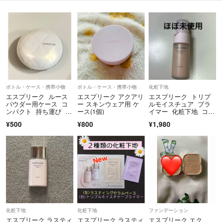
ボトル・ケース・携帯小物
ボトル・ケース・携帯小物
化粧下地
エスプリーク ルース
エスプリーク アクアリ
エスプリーク トリプ
パウダー用ケース コ
ー スキンウェア用 ケ
ルモイスチュア プラ
ンパクト 持ち運び 旅
ース(1個)
イマー 化粧下地 コー
行 詰め替え
セー
¥500
¥800
¥1,980
化粧下地
化粧下地
ファンデーション
エスプリーク ラスティ
エスプリーク ラスティ
エスプリーク エク