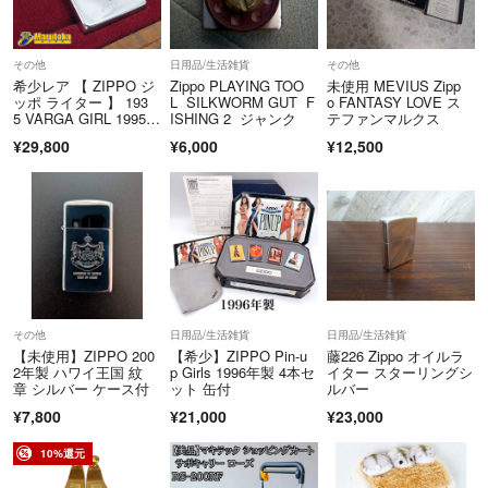
その他
日用品/生活雑貨
その他
希少レア 【 ZIPPO ジ
Zippo PLAYING TOO
未使用 MEVIUS Zipp
ッポ ライター 】 193
L SILKWORM GUT F
o FANTASY LOVE ス
5 VARGA GIRL 1995年
ISHING 2 ジャンク
テファンマルクス
製造 windy GOLD SILV
¥29,800
¥6,000
¥12,500
ER 木箱付 ウィンデ
ィ バルガガール 中
古 26-62-1 逸品質屋 丸
高 甲子園店 送料無
料 質屋出品 実店舗あ
ります 誕生日 記念
日 プレゼント コレク
ション
その他
日用品/生活雑貨
日用品/生活雑貨
【未使用】ZIPPO 200
【希少】ZIPPO Pin-u
藤226 Zippo オイルラ
2年製 ハワイ王国 紋
p Girls 1996年製 4本セ
イター スターリングシ
章 シルバー ケース付
ット 缶付
ルバー
¥7,800
¥21,000
¥23,000
10%還元