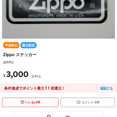
送料込
匿名配送
Zippo ステッカー
ZIPPO
3,000
¥
送料込
11
条件達成でポイント最大
倍還元！
確認する
いいね 0件
コメント 0件