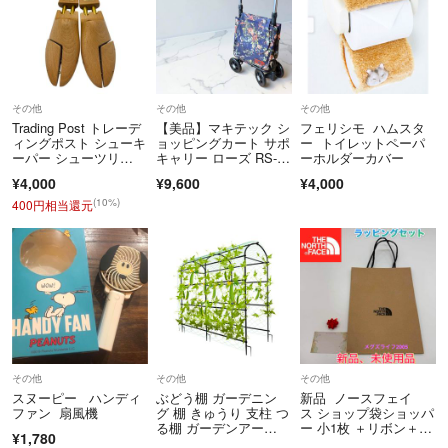
その他
その他
その他
Trading Post トレーデ
【美品】マキテック シ
フェリシモ ハムスタ
ィングポスト シューキ
ョッピングカート サポ
ー トイレットペーパ
ーパー シューツリ
キャリー ローズ RS-20
ーホルダーカバー
ー 木製 靴用品 中古 W
0RF
¥4,000
¥9,600
¥4,000
４
(10%)
400円相当還元
その他
その他
その他
スヌーピー ハンディ
ぶどう棚 ガーデニン
新品 ノースフェイ
ファン 扇風機
グ 棚 きゅうり 支柱 つ
ス ショップ袋ショッパ
る棚 ガーデンアー
ー 小1枚 ＋リボン＋カ
¥1,780
チ 園芸
ード ラッピング