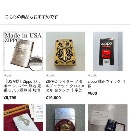
こちらの商品もおすすめです
その他
その他
その他
【USA製】Zippo ジッ
ZIPPO ライター メタ
zippo 純正ウィック 1
ポー シルバー 無地 定
ルジャケット クロスメ
個
番モデル 重厚感 無地
タル 金タンク 十字架
¥600
¥5,799
¥19,600