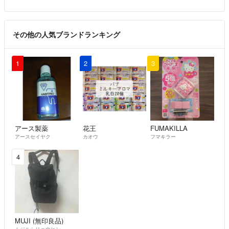
その他の人気ブランドランキング
1
2
3
アース製薬
花王
FUMAKILLA
アースセイヤク
カオウ
フマキラー
4
MUJI (無印良品)