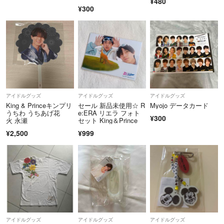
¥480
¥300
※単品購入でのお値引き交渉はご遠慮くださいませ。
アイドルグッズ
アイドルグッズ
アイドルグッズ
King & Princeキンプリ
セール 新品未使用☆ R
Myojo データカード
うちわ うちあげ花
e:ERA リエラ フォト
¥300
火 永瀬
セット King＆Prince
¥2,500
¥999
アイドルグッズ
アイドルグッズ
アイドルグッズ