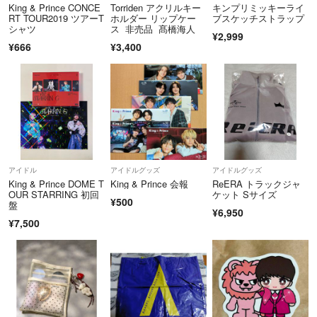
King & Prince CONCE
Torriden アクリルキー
キンプリミッキーライ
RT TOUR2019 ツアーT
ホルダー リップケー
ブスケッチストラップ
シャツ
ス 非売品 髙橋海人
¥2,999
¥666
¥3,400
アイドル
アイドルグッズ
アイドルグッズ
King & Prince DOME T
King & Prince 会報
ReERA トラックジャ
OUR STARRING 初回
ケット Sサイズ
¥500
盤
¥6,950
¥7,500