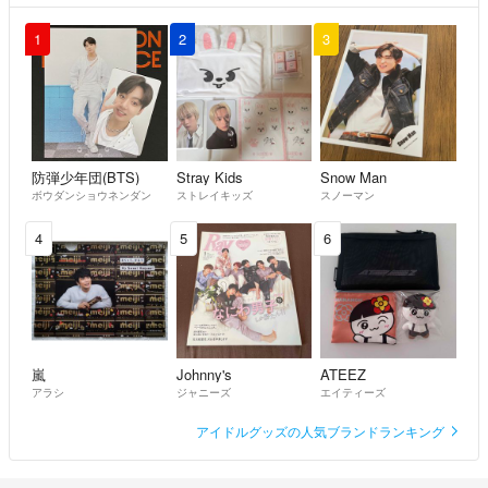
1
2
3
防弾少年団(BTS)
Stray Kids
Snow Man
ボウダンショウネンダン
ストレイキッズ
スノーマン
4
5
6
嵐
Johnny's
ATEEZ
アラシ
ジャニーズ
エイティーズ
アイドルグッズの人気ブランドランキング