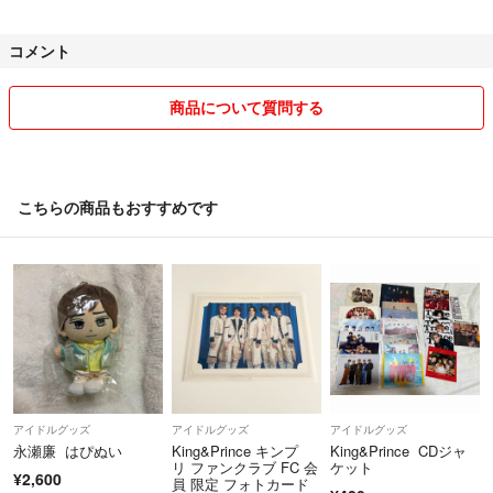
その他、ジャニーズのグッズは家族の保管用として大切にコレクション
していたものばかりです。大切にしてくださるファンの方へお譲りした
コメント
いです。
※複数点の購入をご希望の場合は、事前にコメントをください。まとめ
商品について質問する
て商品ページをお作りいたします。
※他サイトにも出品しております為、急に消去することもあります。
※ご購入後の返品、交換、キャンセルはご遠慮くださいませ。
こちらの商品もおすすめです
※仕事の繁忙期の為、ご返信.郵送にお時間いただくこともあるかと思い
ますが、ご了承くださいませ。
※新品未使用の商品は、取扱素人の自宅保管となりますので、気になる
方はご遠慮くださいませ。
また、店頭陳列商品の性質上パッケージに傷や擦れがある場合がござい
ます。完璧な商品をお求めの方はご購入をお控え下さい。
アイドルグッズ
アイドルグッズ
アイドルグッズ
※沖縄からの発送になるので、発送後も商品到着までお時間いただいて
永瀬廉 はぴぬい
King&Prince キンプ
King&Prince CDジャ
おります。
リ ファンクラブ FC 会
ケット
¥2,600
員 限定 フォトカード