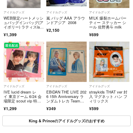
アイドルグッズ
アイドルグッズ
アイドルグッズ
WEB限定ハートメッシ
嵐 バッグ AAA アラウ
M!LK 爆裂ホームパー
ュバッグインバッグ(ア
ンドアジア 2008
ティー ステッカー シ
イボリー) ラティスlatti
ール 佐野勇斗 milk
¥2,150
ce 推し活 小物入れ
¥1,399
¥699
アイドルグッズ
アイドルグッズ
アイドルグッズ
IVE lucid dream レ
EBiDAN THE LIVE 202
straykids THAT ver 封
イ 東京ドーム 6/24 会
6 15th Anniversary ラ
入 マグネット ハン フ
場限定 scout vip 特
ンダムトレカ TeamC I
ィリックス
典 トレカ
CEx 千田波空斗
¥1,299
¥349
¥599
King & Princeのアイドルグッズのおすすめ