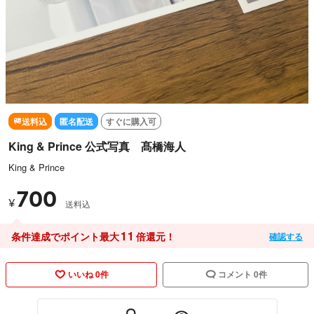
送料込
匿名配送
すぐに購入可
King & Prince 公式写真 髙橋海人
King & Prince
700
¥
送料込
11
条件達成でポイント最大
倍還元！
確認する
いいね 0件
コメント 0件