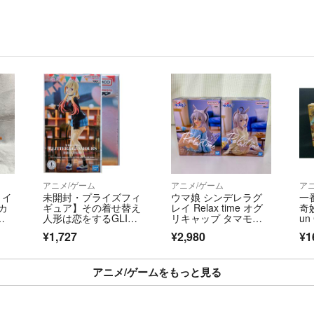
アニメ/ゲーム
アニメ/ゲーム
ア
トイ
未開封・プライズフィ
ウマ娘 シンデレラグ
一
カ
ギュア】その着せ替え
レイ Relax time オグ
奇妙
人形は恋をするGLITT
リキャップ タマモク
u
ER&GLAMOURS喜多
ロス フィギュア 2種セ
賞
¥1,727
¥2,980
¥1
川海夢 文化祭ver
ット
アニメ/ゲームをもっと見る