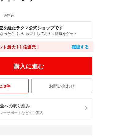
送料込
査を経たラクマ公式ショップです
なったら【いいね♡】しておトク情報をゲット
11
確認する
ント最大
倍還元！
購入に進む
 0件
お問い合わせ
全への取り組み
マーサポートなどのご案内