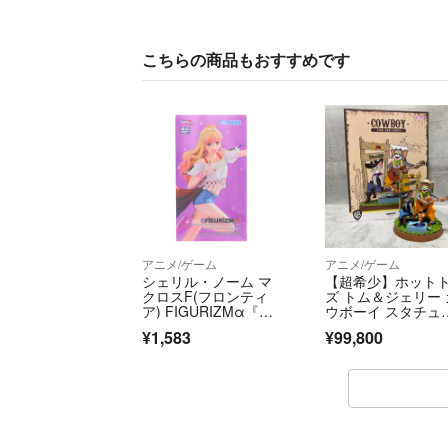
こちらの商品もおすすめです
アニメ/ゲーム
アニメ/ゲーム
シェリル・ノーム マ
【超希少】ホット
クロスF(フロンティ
ズ トム＆ジェリー 
ア) FIGURIZMα『シ
ウボーイ スタチュ
ェリル・ノーム』時の
ー フィギュア
¥1,583
¥99,800
迷宮Ver. フィギュ
ア プライズ(111399
1) セガ