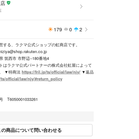
商店
店
179
0
2
営する、ラクマ公式ショップの虹商店です。
a@shop.rakuten.co.jp
筑西市 市野辺--180番地4
トはラクマ公式パートナーの株式会社虹屋によって
。 ▼特商法
https://fril.jp/ts/official/law/njy/
▼返品
jp/ts/official/law/njy/#return_policy
6050001033261
この商品について問い合わせる