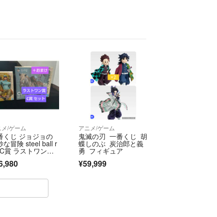
ニメ/ゲーム
アニメ/ゲーム
番くじ ジョジョの
鬼滅の刃 一番くじ 胡
な冒険 steel ball r
蝶しのぶ 炭治郎と義
n C賞 ラストワン
勇 フィギュア
 セット ＋おまけ
6,980
¥59,999