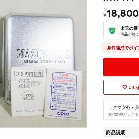
18,800
¥
楽天の審
商品が気に
条件達成でポイ
いいね
ラクマ安心・安
補償制度やカスタ
商品説明