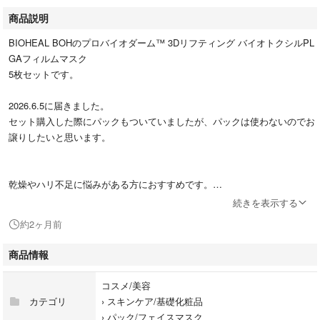
商品説明
BIOHEAL BOHのプロバイオダーム™ 3Dリフティング バイオトクシルPL
GAフィルムマスク
5枚セットです。
2026.6.5に届きました。
セット購入した際にパックもついていましたが、パックは使わないのでお
譲りしたいと思います。
乾燥やハリ不足に悩みがある方におすすめです。
糸リフトに着目し、PLGA（整肌成分）や独自のプロバイオダーム™を配
続きを表示する
合。
約2ヶ月前
0.03mmの薄いハイドロゲル素材が肌に密着し、集中保湿するフィルムマ
スク。
商品情報
乾燥によるハリ・弾力不足の肌を、ふっくらとしたハリ肌へ導きます。
コスメ/美容
説明文は商品ページからの引用です。
カテゴリ
›
スキンケア/基礎化粧品
›
パック/フェイスマスク