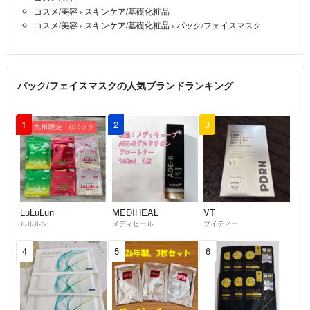
コスメ/美容
›
スキンケア/基礎化粧品
コスメ/美容
›
スキンケア/基礎化粧品
›
パック/フェイスマスク
パック/フェイスマスクの人気ブランドランキング
1
2
3
LuLuLun
MEDIHEAL
VT
ルルルン
メディヒール
ブイティー
4
5
6