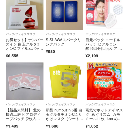
パック/フェイスマスク
パック/フェイスマスク
パック/フェイスマスク
お得セット】ナンバー
SISI AWAスパークリ
目元パック ニードル
ズイン 白玉グルタチ
ングパック
パッチ ヒアルロン
オンC フィルムパッ
酸 [6回分]目元ケア マ
¥980
ド メディテラピー シ
イクロニードル
¥6,555
¥2,199
ューマジリフトアップ
クリーム EMS美顔器
セット
パック/フェイスマスク
パック/フェイスマスク
パック/フェイスマスク
【新品未開封】 北の
新品 numbuzin 5番 白
蒸気でホットアイマス
快適工房 ヒアロディ
玉グルタチオンCふり
ク めぐリズム カモ
ープパッチ (2枚入
かけマスク（シートマ
ミール11枚 kao めぐ
り × 2袋) シー
スク） 8枚セット
りズム
¥1,499
¥1,680
¥1,052