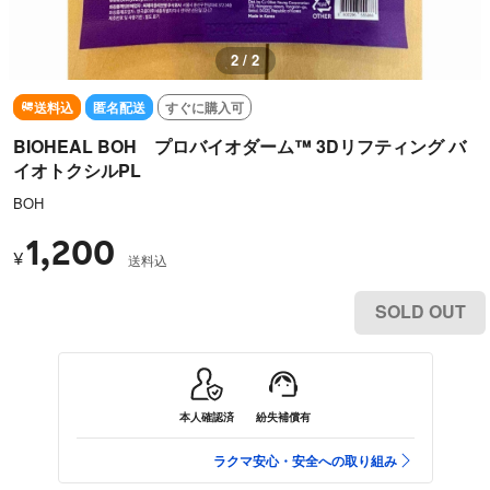
2 / 2
送料込
匿名配送
すぐに購入可
BIOHEAL BOH プロバイオダーム™ 3Dリフティング バ
イオトクシルPL
BOH
1,200
¥
送料込
SOLD OUT
本人確認済
紛失補償有
ラクマ安心・安全への取り組み