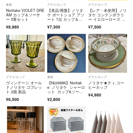
食器
グラス/カップ
グラス/カップ
Noritake VIOLET DRE
【美品/廃盤】ノリタ
【レア・未使用】ノリ
AM カップ＆ソーサ
ケ ポートショア アソ
タケ コンテンポラリ
ー 5客セット
ート 7点 カップ＆ソ
ー イエローローズ C&
ーサー マグ
S 5客 箱付
¥8,980
¥7,300
¥7,500
グラス/カップ
食器
グラス/カップ
ヴィンテージ オール
【Nゆ6986】Noritak
ノリタケ★ティ.コー
ドノリタケ ゴブレッ
e ノリタケ シャーロ
ヒーカップ
ト 2個 新品
ット カップ&ソーサ
¥4,980
ー 3客セット ティー
¥6,500
¥2,800
カップ コーヒーカッ
プ