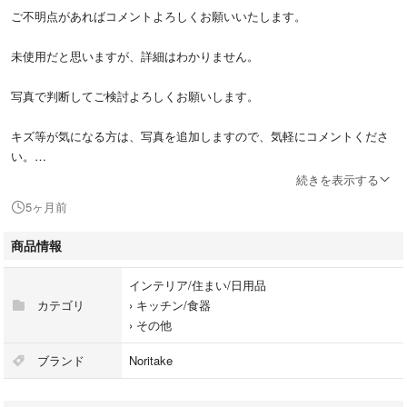
ご不明点があればコメントよろしくお願いいたします。
未使用だと思いますが、詳細はわかりません。
写真で判断してご検討よろしくお願いします。
キズ等が気になる方は、写真を追加しますので、気軽にコメントくださ
い。
続きを表示する
即購入、値引交渉可能です。
5ヶ月前
複数購入していただける方は大幅値引き致します。
商品情報
よろしくお願いします。
インテリア/住まい/日用品
カテゴリ
›
キッチン/食器
#昭和 #レトロ #アンティーク #雑貨
›
その他
#喫茶店 #古民家 #カフェ
ブランド
Noritake