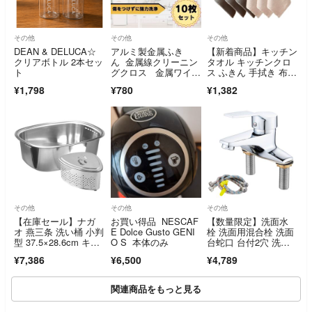
その他
その他
その他
DEAN & DELUCA☆
アルミ製金属ふき
【新着商品】キッチン
クリアボトル 2本セッ
ん 金属線クリーニン
タオル キッチンクロ
ト
グクロス 金属ワイヤ
ス ふきん 手拭き 布
ーふきん 10枚
巾 台拭き ディッ
¥1,798
¥780
¥1,382
その他
その他
その他
【在庫セール】ナガ
お買い得品 NESCAF
【数量限定】洗面水
オ 燕三条 洗い桶 小判
E Dolce Gusto GENI
栓 洗面用混合栓 洗面
型 37.5×28.6cm キッ
O S 本体のみ
台蛇口 台付2穴 洗面
チン用
所蛇口 ツーホール
¥7,386
¥6,500
¥4,789
関連商品をもっと見る