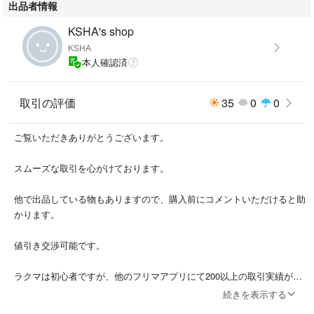
出品者情報
「ノリタケ YOSHINO ティーポット」
KSHA's shop
#ノリタケ
KSHA
#9983J/T59563
本人確認済
#インテリア/住まい/日用品
#キッチン/食器
取引の評価
35
0
0
ご覧いただきありがとうございます。
スムーズな取引を心がけております。
他で出品している物もありますので、購入前にコメントいただけると助
かります。
値引き交渉可能です。
ラクマは初心者ですが、他のフリマアプリにて200以上の取引実績があ
ります。
続きを表示する