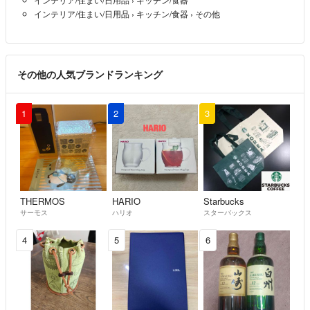
インテリア/住まい/日用品
›
キッチン/食器
›
その他
その他の人気ブランドランキング
1
2
3
THERMOS
HARIO
Starbucks
サーモス
ハリオ
スターバックス
4
5
6