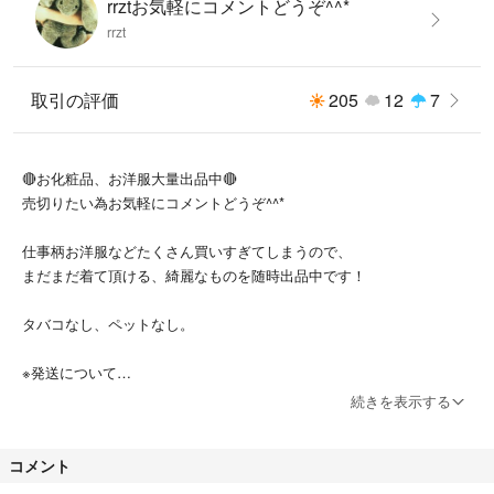
rrztお気軽にコメントどうぞ^^*
rrzt
取引の評価
205
12
7
🔴お化粧品、お洋服大量出品中🔴
売切りたい為お気軽にコメントどうぞ^^*
仕事柄お洋服などたくさん買いすぎてしまうので、
まだまだ着て頂ける、綺麗なものを随時出品中です！
タバコなし、ペットなし。
※発送について
以前多忙で発送遅延などご迷惑おかけしてしまいましたが
続きを表示する
現在はできるだけ迅速に発送をしております。
しかし、コロナ禍で発送の予定が変更になる場合や、配達業者の遅延が
コメント
ある場合がございます。
その場合は責任取りかねますので、