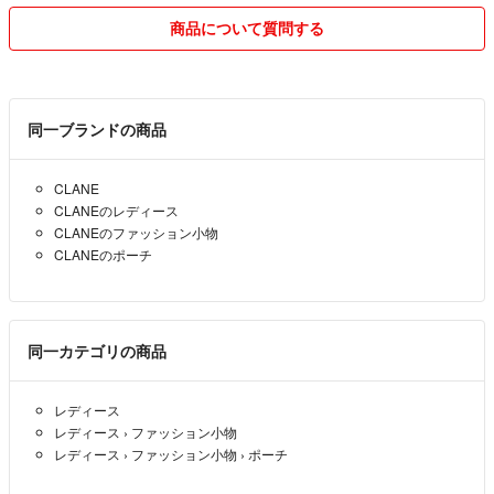
ご理解のある方のみご購入をお願い致します。
商品について質問する
全ての商品ノークレームノーリターンです。（商品不良を除く）
作家様のハンドメイドピアスをご購入されたお客様に、合わないと普通
同一ブランドの商品
の評価を付けられました。
商品不良の場合は当然返金対応しますが、衛生商品を使用した上、ご自
CLANE
分に合わないというのは理由にならない上、交換品が無い為、対応でき
CLANEのレディース
かねます。
CLANEのファッション小物
非常に残念です。
CLANEのポーチ
☑️商品は自宅管理になりますので、
神経質な方ご遠慮下さい🙇‍♀️（畳ジワ等）
同一カテゴリの商品
未着用でも経年劣化や多少のピリングができてしまうものもございま
レディース
す。出来る限り綺麗にしておりますが、その場合お安くしていますの
レディース
›
ファッション小物
で、ご了承お願いします。
レディース
›
ファッション小物
›
ポーチ