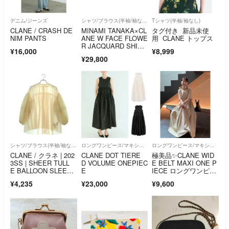
デニム/ジーンズ
シャツ/ブラウス(半袖/袖なし)
Tシャツ(半袖/袖なし)
CLANE / CRASH DE
MINAMI TANAKA×CL
タグ付き 新品未使
NIM PANTS
ANE W FACE FLOWE
用 CLANE トップス
R JACQUARD SHIRR
¥16,000
¥8,999
ING TOPS
¥29,800
シャツ/ブラウス(半袖/袖なし)
ロングワンピース/マキシワンピース
ロングワンピース/マキシワンピース
CLANE / クラネ | 202
CLANE DOT TIERE
極美品✨CLANE WID
3SS | SHEER TULL
D VOLUME ONEPIEC
E BELT MAXI ONE P
E BALLOON SLEEV
E
IECE ロングワンピー
E TOPS / シアー ター
ス ボウタイ リボン
¥4,235
¥23,000
¥9,600
トル バルーン スリー
ブ トップス | 1 | アイ
ボリー | レディース