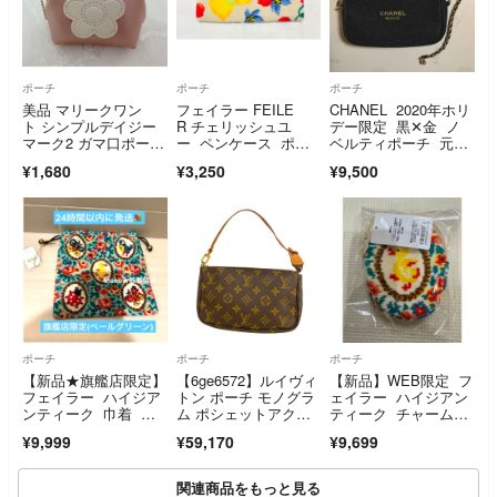
ポーチ
ポーチ
ポーチ
美品 マリークワン
フェイラー FEILE
CHANEL 2020年ホリ
ト シンプルデイジー
R チェリッシュユ
デー限定 黒✕金 ノ
マーク2 ガマ口ポーチ
ー ペンケース ポー
ベルティポーチ 元箱
ミニ ピンク
チ ベージュ
なし チェーン付
¥1,680
¥3,250
¥9,500
ポーチ
ポーチ
ポーチ
【新品★旗艦店限定】
【6ge6572】ルイヴィ
【新品】WEB限定 フ
フェイラー ハイジア
トン ポーチ モノグラ
ェイラー ハイジアン
ンティーク 巾着 ペ
ム ポシェットアクセ
ティーク チャームポ
ールグリーン
ソワール M51980 ブ
ーチ ホワイト白
¥9,999
¥59,170
¥9,699
ラウン【中古】レディ
ース
関連商品をもっと見る