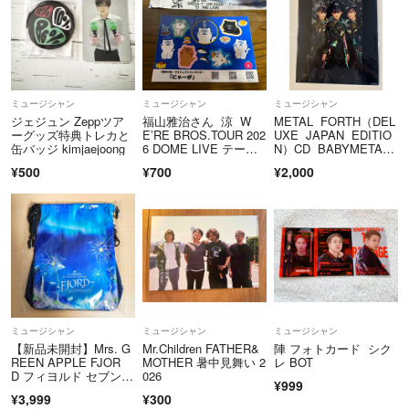
ミュージシャン
ミュージシャン
ミュージシャン
ジェジュン Zeppツア
福山雅治さん 涼 W
METAL FORTH（DEL
ーグッズ特典トレカと
E’RE BROS.TOUR 202
UXE JAPAN EDITIO
缶バッジ kimjaejoong
6 DOME LIVE テー
N）CD BABYMETA
プ 1本&「にゃーが」
L 特典ビジュアルシー
¥500
¥700
¥2,000
シール
ト
ミュージシャン
ミュージシャン
ミュージシャン
【新品未開封】Mrs. G
Mr.Children FATHER&
陣 フォトカード シク
REEN APPLE FJOR
MOTHER 暑中見舞い 2
レ BOT
D フィヨルド セブンネ
026
¥999
ット限定特典 サコッシ
¥3,999
¥300
ュ(FJORD ver.)