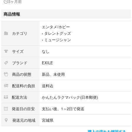
3ヶ月前
AMAZING WORLD
・タオル ハンカチ
商品情報
EXILETRIBE PERFECTYEAR 2014
THE SURVIVAL
エンタメ/ホビー
・クリーナー
カテゴリ
›
タレントグッズ
HiGH ＆ LOW 雨宮兄弟 雨宮雅貴
›
ミュージシャン
・クリアチャーム
15th Anniversary ジャージ
サイズ
なし
・千社札 シール
着物
ブランド
EXILE
・缶バッジ
商品の状態
新品、未使用
駄菓子屋えぐざいる ホログラム レアver
配送料の負担
送料込
今では手に入らない 公式グッズ
配送方法
かんたんラクマパック(日本郵便)
とても貴重 レアです！
発送日の目安
支払い後、1～2日で発送
EXILE 25th ANNIVERSARY BEST LIVE
発送元の地域
宮城県
LDH PERFECT YEAR 2026
EXILE 2026 ライブ参戦に⟡.·
購入の流れを確認する