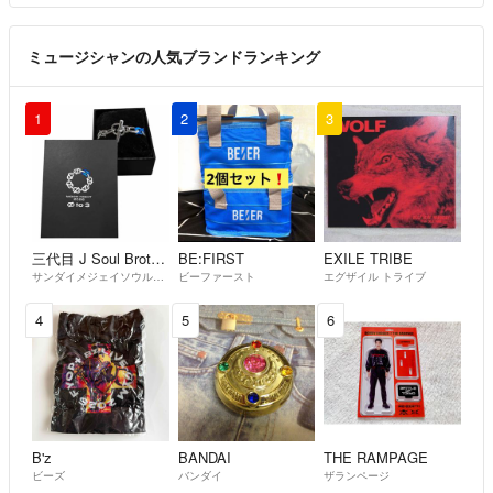
ミュージシャンの人気ブランドランキング
1
2
3
三代目 J Soul Brothers
BE:FIRST
EXILE TRIBE
サンダイメジェイソウルブラザーズ
ビーファースト
エグザイル トライブ
4
5
6
B'z
BANDAI
THE RAMPAGE
ビーズ
バンダイ
ザランページ