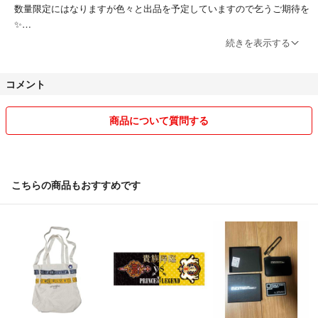
数量限定にはなりますが色々と出品を予定していますので乞うご期待を
✨️
#EXILE #LIVE #ソロツアー
続きを表示する
#EXILETRIBE #公式グッズ
※ 24時間以内に発送しております◎
#TAKAHIRO #HiGH&LOW #ハイアンドロー
#雨宮兄弟 #雨宮雅貴
コメント
他アプリ等でもお取引実績1000件以上あり
鑑賞 保管 コレクション
全てよい評価をいただいております⟡.·*.
#ツアーグッズ #ライブ #ライブグッズ
安心してお取引が出来るよう心がけております✩.*˚
商品について質問する
#推し活 #推し #推しグッズ
#メンプロ #LDH #居酒屋えぐざいる #縁日
◾︎ 即日発送について
夕方や夜間ご購入いただいた場合は集荷時間を終えている為、翌朝の発
送となります。
こちらの商品もおすすめです
◾︎ 発送
簡易包装とさせていただきます🙇‍♀️
衣類等で厚みがあり発送サイズがギリギリのものは圧縮して発送する事
もあります。ご了承ください。
素人による保管、梱包になりますので神経質な方はご遠慮いただきます
ようお願いいたします。