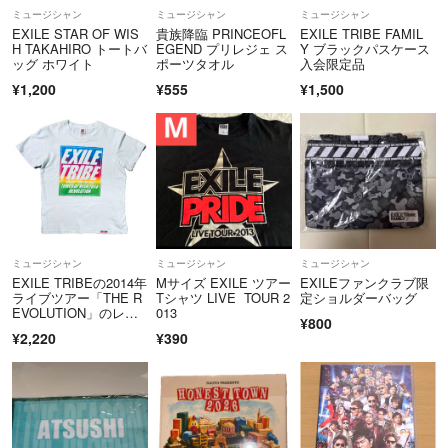
USED品に関しましてはご理解の上でご購入をお願いいたしますm(_ _)
ミュージシャン
ミュージシャン
ミュージシャン
m
EXILE STAR OF WIS
貴族降臨 PRINCEOFL
EXILE TRIBE FAMIL
3Nでお願いします。
H TAKAHIRO トートバ
EGEND プリレジェ ス
Y ブラックパスケース
ッグ ホワイト
ポーツタオル
入会限定品
¥1,200
¥555
¥1,500
最後までスムーズなお取引が出来るよう責任を持って対応致します‪ ·͜·
どうぞよろしくお願いいたしますm(*_ _)m
ミュージシャン
ミュージシャン
ミュージシャン
EXILE TRIBEの2014年
Mサイズ EXILE ツアー
EXILEファンクラブ限
ライブツアー「THE R
Tシャツ LIVE TOUR 2
定ショルダーバッグ
EVOLUTION」のレイ
013
¥800
ンボーロゴ
¥2,220
¥390