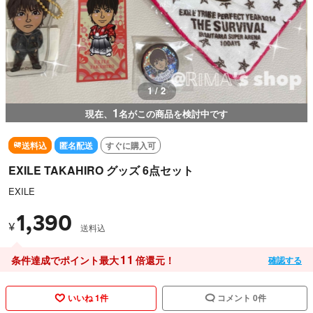
1 / 2
1
現在、
名がこの商品を検討中です
送料込
匿名配送
すぐに購入可
EXILE TAKAHIRO グッズ 6点セット
EXILE
1,390
¥
送料込
11
条件達成でポイント最大
倍還元！
確認する
いいね 1件
コメント 0件