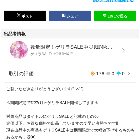
【状態】
新品未使用
ポスト
シェア
LINEで送る
自宅で大切に保管していました。
出品者情報
防水対策をし、簡易包装で発送させていただきます。
数量限定！ゲリラSALE中♡ℝ𝕀𝕄𝔸♡⃛'s shop
ゲリラSALE中♡ℝ𝕀𝕄𝔸♡⃛
※画像について
出来る限り実物と同じ色味になるよう撮影には気をつけておりますが光の
加減、お使いの端末により見え方が実物と多少異なってしまう事もありま
取引の評価
176
0
0
す。ご理解願います。
ご覧いただきありがとうございます(*´ㅅ`*)
※他アプリ等でも出品しているので、売切れ次第削除しております
お早めのご検討をよろしくお願いいたしますm（__）m
⚠️期間限定で7/27(月)~ゲリラSALE開催してます⚠️
対象商品はタイトルにゲリラSALEと記載のもの⟡.·
他にも色々出品してます。
定価以下、お得な価格で出品していますので早い者勝ちです‼️
#ℝ𝕀𝕄𝔸'sshop
現在出品中の商品もゲリラSALE中は期間限定で大幅値下げするものも
#ℝ𝕀𝕄𝔸'sshopグッズ ←で検索してみてください‎𖤐 ̖́-
あるかも…😆💓