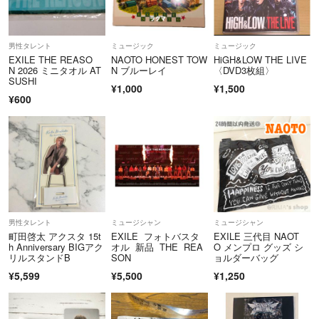
男性タレント
ミュージック
ミュージック
EXILE THE REASO
NAOTO HONEST TOW
HiGH&LOW THE LIVE
N 2026 ミニタオル AT
N ブルーレイ
〈DVD3枚組〉
SUSHI
¥1,000
¥1,500
¥600
男性タレント
ミュージシャン
ミュージシャン
町田啓太 アクスタ 15t
EXILE フォトバスタ
EXILE 三代目 NAOT
h Anniversary BIGアク
オル 新品 THE REA
O メンプロ グッズ シ
リルスタンドB
SON
ョルダーバッグ
¥5,599
¥5,500
¥1,250