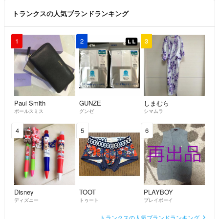
トランクスの人気ブランドランキング
1
2
3
Paul Smith
GUNZE
しまむら
ポールスミス
グンゼ
シマムラ
4
5
6
Disney
TOOT
PLAYBOY
ディズニー
トゥート
プレイボーイ
トランクスの人気ブランドランキング