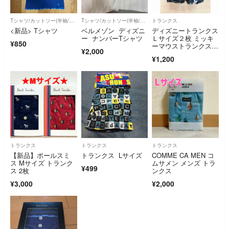
Tシャツ/カットソー(半袖/袖なし)
Tシャツ/カットソー(半袖/袖なし)
トランクス
<新品> Tシャツ
ベルメゾン ディズニ
ディズニートランクス
ー ナンバーTシャツ
Ｌサイズ２枚 ミッキ
¥850
ーマウストランクス前
¥2,000
開きあり 綿100%
¥1,200
トランクス
トランクス
トランクス
【新品】ポールスミ
トランクス Lサイズ
COMME CA MEN コ
ス Mサイズ トランク
ムサメン メンズ トラ
¥499
ス 2枚
ンクス
¥3,000
¥2,000