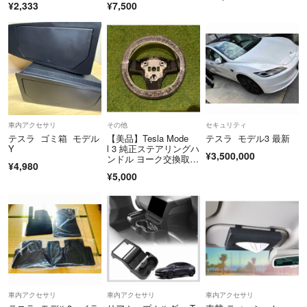
¥2,333
¥7,500
ショップ内基本的に、
ノークレーム、ノーリターンでお願いしていますが、商品に不備がある
場合は、返品いたします。
商品受取り前に、ご連絡ください。
どうぞよろしくお願いします。
車内アクセサリ
その他
セキュリティ
テスラ ゴミ箱 モデル
【美品】Tesla Mode
テスラ モデル3 最新
Y
l 3 純正ステアリングハ
¥3,500,000
ンドル ヨーク交換取外
¥4,980
し
¥5,000
車内アクセサリ
車内アクセサリ
車内アクセサリ