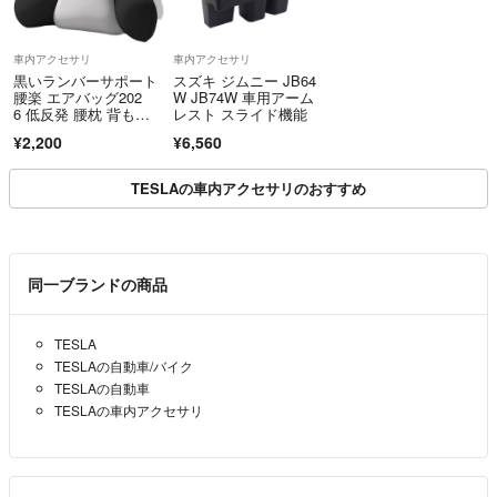
車内アクセサリ
車内アクセサリ
黒いランバーサポート
スズキ ジムニー JB64
腰楽 エアバッグ202
W JB74W 車用アーム
6 低反発 腰枕 背もた
レスト スライド機能
れ オフィスチェア
¥2,200
¥6,560
用 エアークッショ
ン まくらランバーサポ
ート
TESLAの車内アクセサリのおすすめ
同一ブランドの商品
TESLA
TESLAの自動車/バイク
TESLAの自動車
TESLAの車内アクセサリ