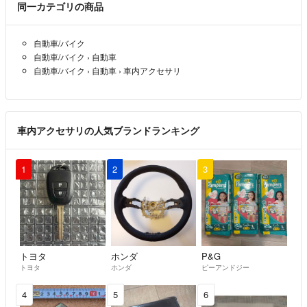
同一カテゴリの商品
自動車/バイク
自動車/バイク
›
自動車
自動車/バイク
›
自動車
›
車内アクセサリ
車内アクセサリの人気ブランドランキング
1
2
3
トヨタ
ホンダ
P&G
トヨタ
ホンダ
ピーアンドジー
4
5
6