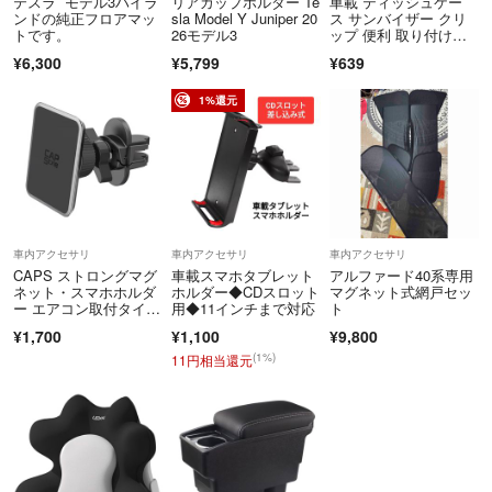
テスラ モデル3ハイラ
リアカップホルダー Te
車載 ティッシュケー
ンドの純正フロアマッ
sla Model Y Juniper 20
ス サンバイザー クリ
トです。
26モデル3
ップ 便利 取り付け簡
単
¥6,300
¥5,799
¥639
1%還元
車内アクセサリ
車内アクセサリ
車内アクセサリ
CAPS ストロングマグ
車載スマホタブレット
アルファード40系専用
ネット・スマホホルダ
ホルダー◆CDスロット
マグネット式網戸セッ
ー エアコン取付タイ
用◆11インチまで対応
ト
プ STH-02
¥1,700
¥1,100
¥9,800
(1%)
11円相当還元