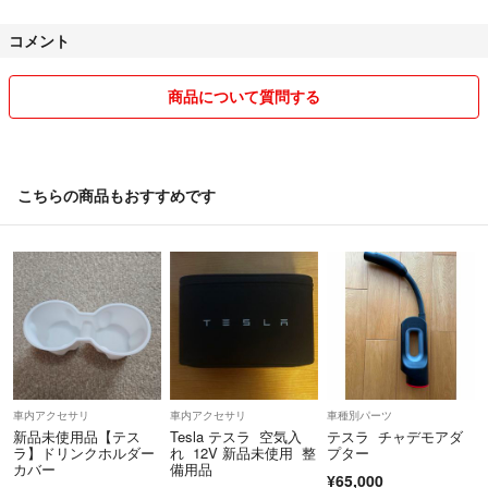
喫煙者はいませんが、小型犬1匹を飼っております。
コメント
細かい事が気になる方や神経質な方は、ご購入をご遠慮ください。
商品は、新品•未使用以外の物は、あくまでも中古品につき、ご理解の
商品について質問する
ある方のみご購入お願い致します。
こちらの商品もおすすめです
メッセージのやり取りはできるだけ早く対応させて頂きますが、仕事な
どで手が空かない際は返信が遅れることもございます。 予めご了承下
さい。
少しでも皆様との気持ちの良い取引をしたいと思います。不明な点は何
なりとご指摘ください。
商品発送後、商品受取り後のキャンセル、返品はお断りしております。
車内アクセサリ
車内アクセサリ
車種別パーツ
新品未使用品【テス
Tesla テスラ 空気入
テスラ チャデモアダ
ショップ内まとめ買いしていただけますとありがたいです。お値引きし
ラ】ドリンクホルダー
れ 12V 新品未使用 整
プター
カバー
備用品
ます。コメントください。
¥65,000