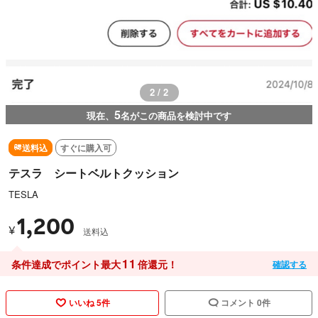
1 / 2
5
現在、
名がこの商品を検討中です
送料込
すぐに購入可
テスラ シートベルトクッション
TESLA
1,200
¥
送料込
11
条件達成でポイント最大
倍還元！
確認する
いいね 5件
コメント 0件